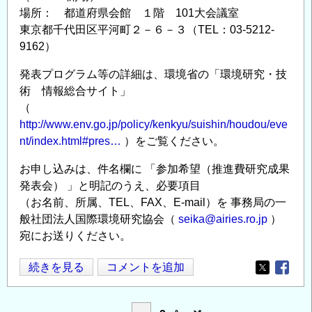
場所： 都道府県会館 １階 101大会議室
東京都千代田区平河町２－６－３（TEL：03-5212-
9162）
発表プログラム等の詳細は、環境省の「環境研究・技
術 情報総合サイト」
（
http://www.env.go.jp/policy/kenkyu/suishin/houdou/eve
nt/index.html#pres…
）をご覧ください。
お申し込みは、件名欄に 「参加希望（推進費研究成果
発表会） 」と明記のうえ、必要項目
（お名前、所属、TEL、FAX、E-mail）を 事務局の一
般社団法人国際環境研究協会（
seika@airies.ro.jp
）
宛にお送りください。
平
続きを見る
コメントを追加
Opens in
Opens
成
24
ペ