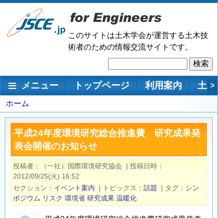
メ
イ
ン
このサイトは土木学会が運営する土木技
コ
術者のための情報交流サイトです。
ン
検
テ
索
ン
メインナビゲーション
メニュー
トップページ
利用案内
土木
>
ツ
に
パ
ホーム
移
ン
動
く
平成24年度環境研究総合推進費 研究成果発
ず
表会開催のお知らせ
投稿者
（一社）国際環境研究協会
|
投稿日時
2012/09/25(火) 16:52
セクション
イベント案内
|
トピックス
話題
|
タグ
シン
ポジウム
リスク
環境省
研究成果
温暖化