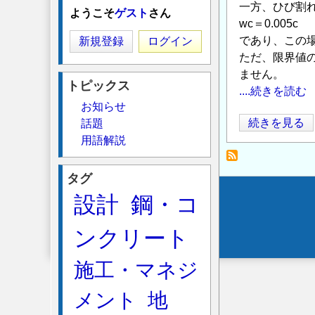
一方、ひび割れ
ようこそ
ゲスト
さん
wc＝0.005c
であり、この
新規登録
ログイン
ただ、限界値
ません。
トピックス
....続きを読む
お知らせ
ひ
続きを見る
話題
用語解説
び
割
れ
タグ
幅
設計
鋼・コ
Secondary
の
menu
限
ンクリート
界
値
施工・マネジ
算
メント
地
定