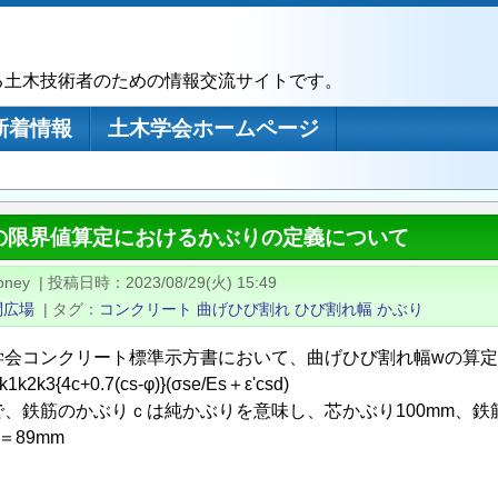
る土木技術者のための情報交流サイトです。
新着情報
土木学会ホームページ
の限界値算定におけるかぶりの定義について
oney
|
投稿日時
2023/08/29(火) 15:49
問広場
|
タグ
コンクリート
曲げひび割れ
ひび割れ幅
かぶり
学会コンクリート標準示方書において、曲げひび割れ幅wの算
k1k2k3{4c+0.7(cs-φ)}(σse/Es＋ε'csd)
で、鉄筋のかぶりｃは純かぶりを意味し、芯かぶり100mm、鉄
2＝89mm