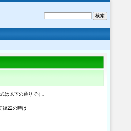
検
索
定式は以下の通りです。
筋径22の時は