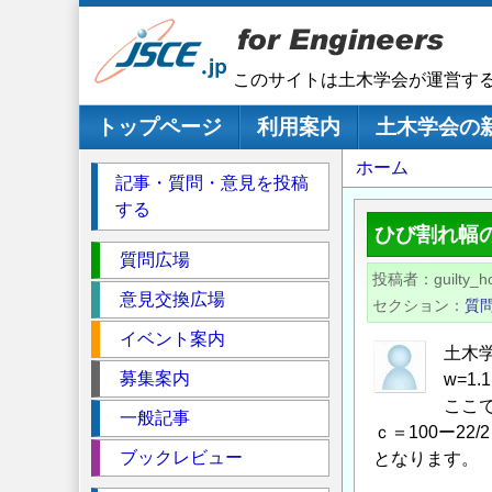
メ
イ
ン
このサイトは土木学会が運営す
コ
ン
メインナビゲーション
トップページ
利用案内
土木学会の
テ
パ
ホーム
ン
記事・質問・意見を投稿
ツ
ン
する
に
く
ひび割れ幅
移
セ
ず
質問広場
動
投稿者
guilty_h
ク
意見交換広場
セクション
質
シ
イベント案内
ョ
土木
ン
募集案内
w=1.1
ここ
一般記事
ｃ＝100ー22/
ブックレビュー
となります。