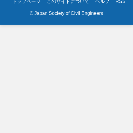
Secondary
トップページ
このサイトについて
ヘルプ
RSS
グ
menu
ラ
© Japan Society of Civil Engineers
ム
「ビ
ッ
グ
デ
ー
タ
時
代
の
持
続
可
能
な
水