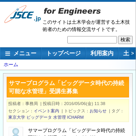
メ
イ
ン
このサイトは土木学会が運営する土木技
コ
術者のための情報交流サイトです。
ン
検
テ
索
ン
メインナビゲーション
メニュー
トップページ
利用案内
土木
>
ツ
に
パ
ホーム
移
ン
動
く
サマープログラム「ビッグデータ時代の持続
ず
可能な水管理」受講生募集
投稿者
事務局
|
投稿日時
2016/05/06(金) 11:38
セクション
イベント案内
|
トピックス
お知らせ
|
タグ
東京大学
ビッグデータ
水管理
ICHARM
サマープログラム「ビッグデータ時代の持続