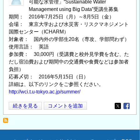
可能な水管理」“Sustainable Water
Management using Big Data”受講生募集
期間： 2016年7月25日（月）～8月5日（金）
会場： 東京大学および水災害・リスクマネジメント
国際センター（ICHARM）
対象者： 国内外の学部生20名（専攻、学部問わず）
使用言語： 英語
参加費： 30,000円（受講費と校外見学費を含む、た
だし宿泊費および期間中の交通費や食費などは参加者
負担）
応募〆切： 2016年5月15日（日）
詳細は、以下のリンクをご参照ください。
http://wci.t.u-tokyo.ac.jp/summer/
サ
続きを見る
コメントを追加
Opens in
Opens
マ
ー
プ
ロ