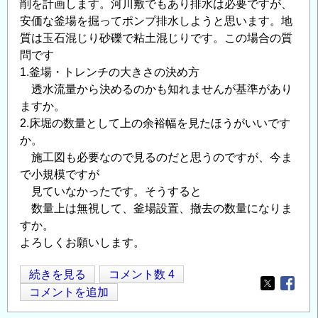
削を計画します。河川敷でもあり排水は必要ですが、
安価な釜場を掘ってポンプ排水しようと思います。地
質は玉石混じり砂礫で粘土混じりです。この場合の質
問です
1.釜場・トレンチの大きさの決め方
透水流量から決めるのかも知れませんが基準があり
ますか。
2.床堀の数量として上の余裕幅を見たほうがいいです
か。
施工図も必要なので見るのだと思うのですが、今ま
で小規模ですが
見ていなかったです。そうすると
数量上は無視して、釜場設置、撤去の数量になりま
すか。
よろしくお願いします。
オ
続きを見る
コメント数 4
Opens in
Opens
ー
コメントを追加
プ