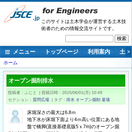
メ
イ
ン
このサイトは土木学会が運営する土木技
コ
術者のための情報交流サイトです。
ン
検
テ
索
ン
メインナビゲーション
メニュー
トップページ
利用案内
土木
>
ツ
に
パ
ホーム
移
ン
動
く
オープン掘削排水
ず
投稿者
ふじと
|
投稿日時
2015/06/01(月) 10:49
セクション
質問広場
|
タグ
排水
オープン掘削
釜場
床堀深さの最大は6.8ｍ
地下水が床堀下面より4ｍ高い位置にある地
盤で橋脚(直接基礎底版5ｘ7m)のオープン掘