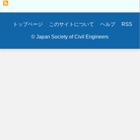
ン
掘
削
Secondary
トップページ
このサイトについて
ヘルプ
RSS
排
menu
水
© Japan Society of Civil Engineers
の