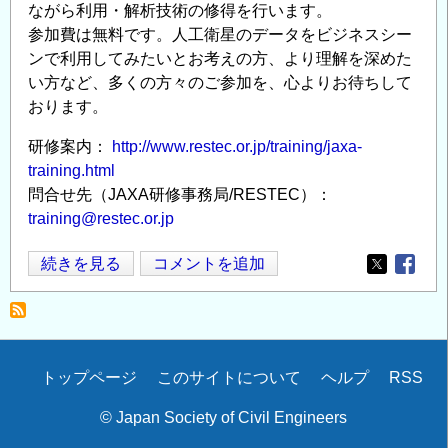
ながら利用・解析技術の修得を行います。
参加費は無料です。人工衛星のデータをビジネスシー
ンで利用してみたいとお考えの方、より理解を深めた
い方など、多くの方々のご参加を、心よりお待ちして
おります。
研修案内：
http://www.restec.or.jp/training/jaxa-
training.html
問合せ先（JAXA研修事務局/RESTEC）：
training@restec.or.jp
JAXA
続きを見る
コメントを追加
Opens in
Opens
主
催！
衛
星
Secondary
トップページ
このサイトについて
ヘルプ
RSS
デ
menu
ー
© Japan Society of Civil Engineers
タ