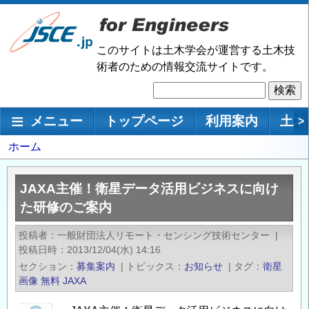
メ
イ
ン
このサイトは土木学会が運営する土木技
コ
術者のための情報交流サイトです。
ン
検
テ
索
ン
メインナビゲーション
メニュー
トップページ
利用案内
土木
>
ツ
に
パ
ホーム
移
ン
動
く
JAXA主催！衛星データ活用ビジネスに向け
ず
た研修のご案内
投稿者
一般財団法人リモート・センシング技術センター
|
投稿日時
2013/12/04(水) 14:16
セクション
募集案内
|
トピックス
お知らせ
|
タグ
衛星
画像
無料
JAXA