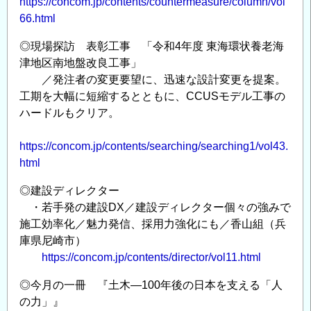
https://concom.jp/contents/countermeasure/column/vol
66.html
◎現場探訪 表彰工事 「令和4年度 東海環状養老海
津地区南地盤改良工事」
／発注者の変更要望に、迅速な設計変更を提案。
工期を大幅に短縮するとともに、CCUSモデル工事の
ハードルもクリア。
https://concom.jp/contents/searching/searching1/vol43.
html
◎建設ディレクター
・若手発の建設DX／建設ディレクター個々の強みで
施工効率化／魅力発信、採用力強化にも／香山組（兵
庫県尼崎市）
https://concom.jp/contents/director/vol11.html
◎今月の一冊 『土木―100年後の日本を支える「人
の力」』