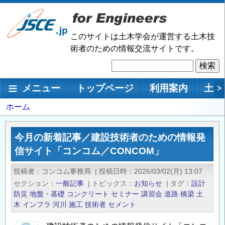
メ
イ
ン
このサイトは土木学会が運営する土木技
コ
術者のための情報交流サイトです。
ン
検
テ
索
ン
メインナビゲーション
メニュー
トップページ
利用案内
土木
>
ツ
に
パ
ホーム
移
ン
動
く
今月の新着記事／建設技術者のための情報発
ず
信サイト「コンコム／CONCOM」
投稿者
コンコム事務局
|
投稿日時
2026/03/02(月) 13:07
セクション
一般記事
|
トピックス
お知らせ
|
タグ
設計
防災
地盤・基礎
コンクリート
セミナー
講習会
道路
橋梁
土
木
インフラ
河川
施工
技術者
セメント