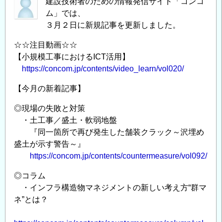
建設技術者のための情報発信サイト「コンコ
ム」では、
３月２日に新規記事を更新しました。
☆☆注目動画☆☆
【小規模工事におけるICT活用】
https://concom.jp/contents/video_learn/vol020/
【今月の新着記事】
◎現場の失敗と対策
・土工事／盛土・軟弱地盤
『同一箇所で再び発生した舗装クラック～沢埋め
盛土が示す警告～』
https://concom.jp/contents/countermeasure/vol092/
◎コラム
・インフラ構造物マネジメントの新しい考え方“群マ
ネ”とは？