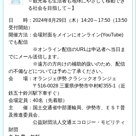
～観光客も生活者も地球にやさしく移動でき
る社会を目指して～】
日 時：2024年8月29日（木）14:20～17:50（13:50
受付開始）
開催方法：会場対面をメインにオンライン(YouTube)
でも配信
※オンライン配信のURLは申込者へ当日ま
でにメール送信します。
※遠方の方向けの補助的扱いのため、配信
の不備などについては予めご了承ください。
会 場：オランジェ伊勢 クラシックオランジェ
〒516-0028 三重県伊勢市中村町355-1（近
鉄五十鈴川駅下車すぐ）
会場定員：40名（先着順）
主 催：国土交通省中部運輸局、伊勢市、ＥＳＴ普
及推進委員会、
公益財団法人交通エコロジー・モビリティ
財団