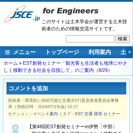
メ
イ
ン
このサイトは土木学会が運営する土木技
コ
術者のための情報交流サイトです。
ン
検
テ
索
ン
メインナビゲーション
メニュー
トップページ
利用案内
土木
>
ツ
に
パ
ホーム
EST創発セミナー「観光客も生活者も地球にやさ
移
しく移動できる社会を目指して」のご案内（8/29）
ン
動
く
ず
コメントを追加
投稿者
環境的に持続可能な交通(EST)普及推進委員会事務
局
|
投稿日時
2024/07/19(金) 10:27
セクション
イベント案内
|
タグ
EST
交通
環境
セミナー
【第48回EST創発セミナーin伊勢〔中部〕