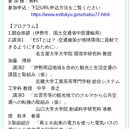
参 加 費：無料
参加申込：下記URL申込方法をご覧ください
https://www.estfukyu.jp/sohatsu77.html
【プログラム】
1.開会挨拶（伊勢市、国土交通省中部運輸局）
2.講演1 「ESTとは？ -交通施策が地球環境に貢献で
きるようにするために-」
名古屋大学大学院 環境学研究科 教授
加藤 博和
講演2 「伊勢周辺地域を含めた観光と生活交通の
課題と取組み（仮）」
近畿大学工業高等専門学校 総合システム
工学科 教授 中平 恭之
講演3 「出雲市等の観光地でのクルマから公共交
通への転換の取組み（仮）」
山口大学大学院 創成科学研究科 准教
授 鈴木 春菜
3.取組紹介 「再エネ由来の電力を使った電気バスの