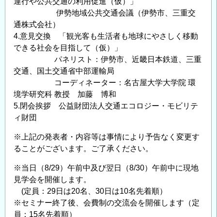
運行や公共交通の利用促進（仮）」
伊勢地域公共交通会議（伊勢市、三重交
通株式会社）
4.意見交換 「観光客も生活者も地球にやさしく移動
できる社会を目指して（仮）」
パネリスト：伊勢市、近畿日本鉄道、三重
交通、国土交通省中部運輸局
コーディネーター：名古屋大学大学院 環
境学研究科 教授 加藤 博和
5.閉会挨拶 公益財団法人交通エコロジー・モビリテ
ィ財団
※上記の発表者・内容等は事情により予告なく変更す
ることがございます。ご了承ください。
※当日（8/29）午前中及び翌日（8/30）午前中に現地
見学会を開催します。
(定員：29日は20名、30日は10名先着順）
※セミナー終了後、会費制の交流会を開催します（定
員：15名先着順）