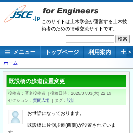
メ
イ
ン
このサイトは土木学会が運営する土木技
コ
術者のための情報交流サイトです。
ン
検
テ
索
ン
メインナビゲーション
メニュー
トップページ
利用案内
土木
>
ツ
に
パ
ホーム
移
ン
動
く
既設橋の歩道位置変更
ず
投稿者
匿名投稿者
|
投稿日時
2025/07/03(木) 22:19
セクション
質問広場
|
タグ
設計
お世話になっております。
既設橋に片側歩道(西側)が設置されていま
す。