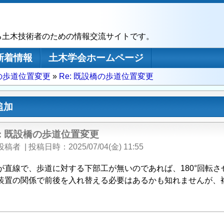
る土木技術者のための情報交流サイトです。
新着情報
土木学会ホームページ
の歩道位置変更
Re: 既設橋の歩道位置変更
追加
e: 既設橋の歩道位置変更
投稿者
|
投稿日時
2025/07/04(金) 11:55
が直線で、歩道に対する下部工が無いのであれば、180°回転
装置の関係で前後を入れ替える必要はあるかも知れませんが、