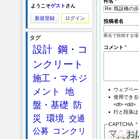
件名
ようこそ
ゲスト
さん
新規登録
ログイン
投稿者名
匿名で投稿する場
タグ
設計
鋼・コ
コメント
ンクリート
施工・マネジ
メント
地
ウェブペー
使用できるHTMLタ
盤・基礎
防
<dt> <dd>
行と段落は
災
環境
交通
CAPTCHA
公募
コンクリ