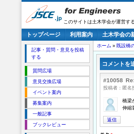
メ
イ
ン
このサイトは土木学会が運営す
コ
ン
メインナビゲーション
トップページ
利用案内
土木学会の
テ
パ
ホーム
既設橋
ン
記事・質問・意見を投稿
ツ
ン
する
に
く
コメントを
移
セ
ず
質問広場
動
ク
#10058
R
意見交換広場
シ
投稿者
匿名
イベント案内
ョ
ン
橋梁
募集案内
伸縮
一般記事
返信
ブックレビュー