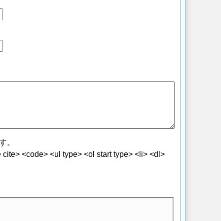
す。
> <code> <ul type> <ol start type> <li> <dl>