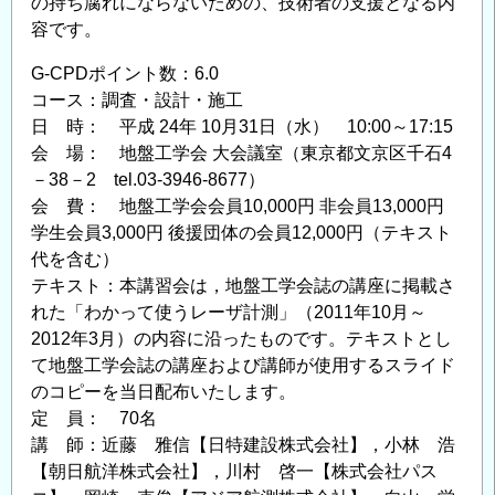
の持ち腐れにならないための、技術者の支援となる内
容です。
G-CPDポイント数：6.0
コース：調査・設計・施工
日 時： 平成 24年 10月31日（水） 10:00～17:15
会 場： 地盤工学会 大会議室（東京都文京区千石4
－38－2 tel.03-3946-8677）
会 費： 地盤工学会会員10,000円 非会員13,000円
学生会員3,000円 後援団体の会員12,000円（テキスト
代を含む）
テキスト：本講習会は，地盤工学会誌の講座に掲載さ
れた「わかって使うレーザ計測」（2011年10月～
2012年3月）の内容に沿ったものです。テキストとし
て地盤工学会誌の講座および講師が使用するスライド
のコピーを当日配布いたします。
定 員： 70名
講 師：近藤 雅信【日特建設株式会社】，小林 浩
【朝日航洋株式会社】，川村 啓一【株式会社パス