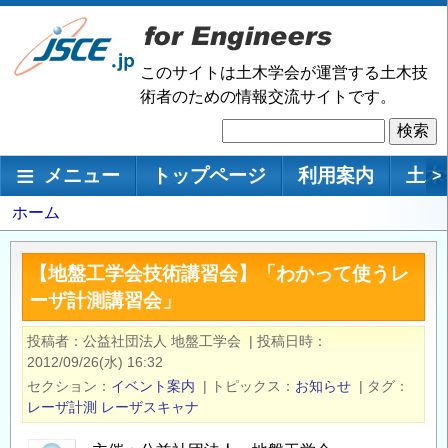
メ
イ
ン
このサイトは土木学会が運営する土木技
コ
術者のための情報交流サイトです。
ン
検
テ
索
ン
メインナビゲーション
メニュー
トップページ
利用案内
土木
>
ツ
に
パ
ホーム
移
ン
動
く
【地盤工学会技術講習会】「わかって使うレ
ず
ーザ計測講習会」
投稿者
公益社団法人 地盤工学会
|
投稿日時
2012/09/26(水) 16:32
セクション
イベント案内
|
トピックス
お知らせ
|
タグ
レーザ計測
レーザスキャナ