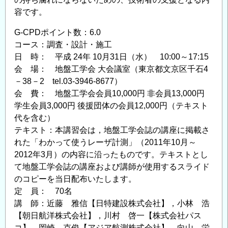
容です。
G-CPDポイント数：6.0
コース：調査・設計・施工
日 時： 平成 24年 10月31日（水） 10:00～17:15
会 場： 地盤工学会 大会議室（東京都文京区千石4
－38－2 tel.03-3946-8677）
会 費： 地盤工学会会員10,000円 非会員13,000円
学生会員3,000円 後援団体の会員12,000円（テキスト
代を含む）
テキスト：本講習会は，地盤工学会誌の講座に掲載さ
れた「わかって使うレーザ計測」（2011年10月～
2012年3月）の内容に沿ったものです。テキストとし
て地盤工学会誌の講座および講師が使用するスライド
のコピーを当日配布いたします。
定 員： 70名
講 師：近藤 雅信【日特建設株式会社】，小林 浩
【朝日航洋株式会社】，川村 啓一【株式会社パス
コ】，岡崎 克俊【アジア航測株式会社】，向山 栄