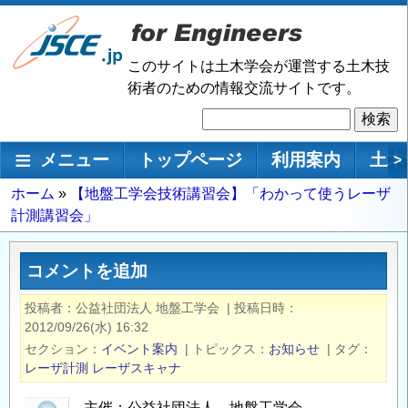
メ
イ
ン
このサイトは土木学会が運営する土木技
コ
術者のための情報交流サイトです。
ン
検
テ
索
ン
メインナビゲーション
メニュー
トップページ
利用案内
土木
>
ツ
に
パ
ホーム
【地盤工学会技術講習会】「わかって使うレーザ
移
計測講習会」
ン
動
く
ず
コメントを追加
投稿者
公益社団法人 地盤工学会
|
投稿日時
2012/09/26(水) 16:32
セクション
イベント案内
|
トピックス
お知らせ
|
タグ
レーザ計測
レーザスキャナ
主催：公益社団法人 地盤工学会