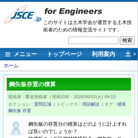
メ
イ
ン
このサイトは土木学会が運営する土木技
コ
術者のための情報交流サイトです。
ン
検
テ
索
ン
メインナビゲーション
メニュー
トップページ
利用案内
土木
>
ツ
に
パ
ホーム
移
ン
動
く
鋼矢板存置の積算
ず
投稿者
匿名投稿者
|
投稿日時
2026/06/02(火) 09:10
セクション
質問広場
|
トピックス
用語解説
|
タグ
積算
鋼矢板
存置
鋼矢板の存置分の積算はどのように計上すれ
ば良いのでしょうか？