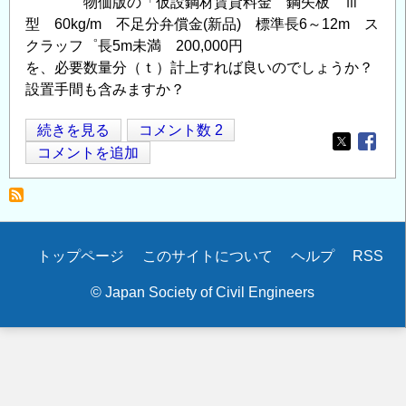
物価版の「仮設鋼材賃貸料金 鋼矢板 Ⅲ
型 60kg/m 不足分弁償金(新品) 標準長6～12m ス
クラッフ゜長5m未満 200,000円
を、必要数量分（ｔ）計上すれば良いのでしょうか？
設置手間も含みますか？
鋼
続きを見る
コメント数 2
Opens in
Opens
矢
コメントを追加
板
存
置
の
Secondary
トップページ
このサイトについて
ヘルプ
RSS
積
menu
算
© Japan Society of Civil Engineers
の