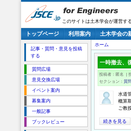
メ
イ
ン
このサイトは土木学会が運営す
コ
ン
メインナビゲーション
トップページ
利用案内
土木学会の
テ
パ
ホーム
ン
記事・質問・意見を投稿
ツ
ン
する
に
く
一時撤去、
移
セ
ず
質問広場
動
投稿者
匿名
|
ク
意見交換広場
セクション
質
シ
イベント案内
ョ
水道
ン
募集案内
概算
ご教
一般記事
一
続きを見る
ブックレビュー
時