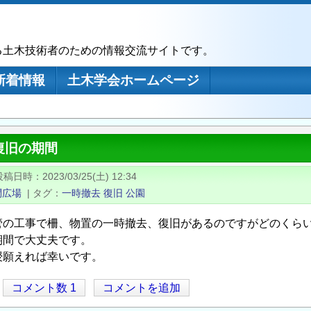
る土木技術者のための情報交流サイトです。
新着情報
土木学会ホームページ
復旧の期間
投稿日時
2023/03/25(土) 12:34
問広場
|
タグ
一時撤去
復旧
公園
管の工事で柵、物置の一時撤去、復旧があるのですがどのくら
期間で大丈夫です。
授願えれば幸いです。
コメント数 1
コメントを追加