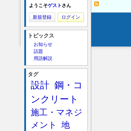
撤
ようこそ
ゲスト
さん
去、
新規登録
ログイン
復
Secondary
旧
menu
の
トピックス
期
お知らせ
間
話題
の
用語解説
タグ
設計
鋼・コ
ンクリート
施工・マネジ
メント
地