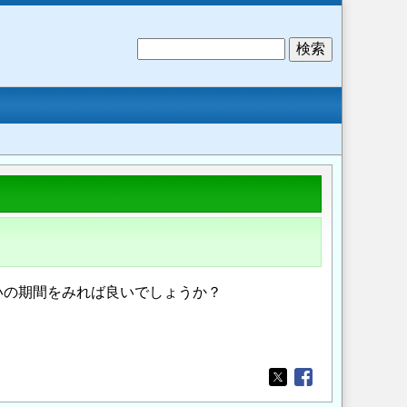
検
索
いの期間をみれば良いでしょうか？
Opens in a new wi
Opens in a new