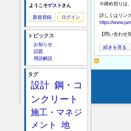
※締め切りは、2
ようこそ
ゲスト
さん
詳しくはリン
新規登録
ログイン
https://www.jam
【問い合わせ
トピックス
お知らせ
国
続きを見る
話題
立
用語解説
研
究
タグ
開
Secondary
設計
鋼・コ
発
menu
法
ンクリート
人
海
施工・マネジ
洋
研
メント
地
究