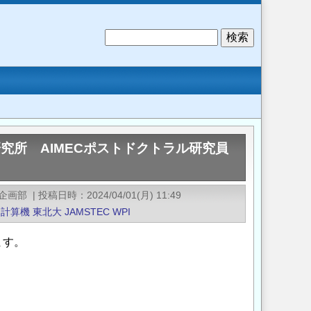
検
索
究所 AIMECポストドクトラル研究員
企画部
|
投稿日時
2024/04/01(月) 11:49
計算機
東北大
JAMSTEC
WPI
ます。