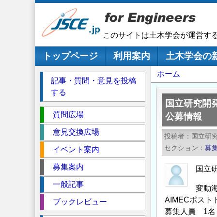
メ
イ
ン
このサイトは土木学会が運営す
コ
ン
メインナビゲーション
トップページ
利用案内
土木学会の
テ
パ
ホーム
ン
記事・質問・意見を投稿
ツ
ン
する
に
く
国立研究開
移
セ
ず
質問広場
公募情報
動
ク
意見交換広場
投稿者
国立研
シ
セクション
募
イベント案内
ョ
ン
募集案内
国立
一般記事
変動海
AIMECポス
ブックレビュー
募集人員 1名