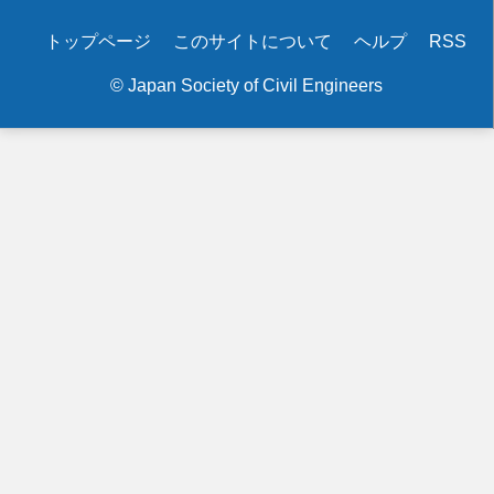
止
Secondary
トップページ
このサイトについて
ヘルプ
RSS
め
menu
方
© Japan Society of Civil Engineers
に
つ
い
て
の