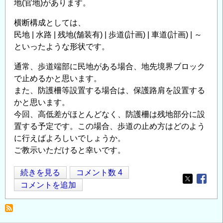
地(官地)があります。
横断構成としては、
民地 | 水路 | 残地(舗装有) | 歩道(計画) | 車道(計画) | ～
といったような形状です。
通常、歩道端部に民地がある場合、地先境界ブロック
で止めるかと思います。
また、防護柵等設置する場合は、保護路肩を設置する
かと思います。
今回、高低差がほとんどなく、防護柵は残地部分に設
置する予定です。この場合、歩道の止め方はどのよう
に行えばよろしいでしょうか。
ご教示いただけると幸いです。
歩
続きを見る
コメント数 4
Opens in
Opens
道
コメントを追加
端
部
の