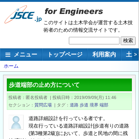
メ
イ
ン
このサイトは土木学会が運営する土木技
コ
術者のための情報交流サイトです。
ン
検
テ
索
ン
メインナビゲーション
メニュー
トップページ
利用案内
土木
>
ツ
に
パ
ホーム
移
ン
動
く
歩道端部の止め方について
ず
投稿者
匿名投稿者
|
投稿日時
2019/09/09(月) 11:46
セクション
質問広場
|
タグ
道路
歩道
境界
端部
道路詳細設計を行っている者です。
現在行っている道路詳細設計[歩道有りの道路
(第3種第2級)]において、歩道と民地の間に残