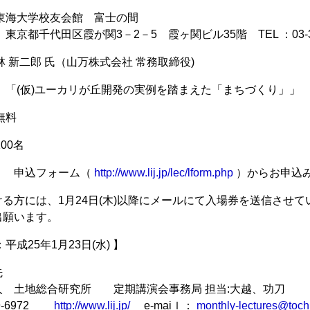
東海大学校友会館 富士の間
霞が関3－2－5 霞ヶ関ビル35階 TEL ：03-3581-
林 新二郎 氏（山万株式会社 常務取締役)
「(仮)ユーカリが丘開発の実例を踏まえた「まちづくり」」
無料
00名
 申込フォーム（
http://www.lij.jp/lec/lform.php
）からお申込
る方には、1月24日(木)以降にメールにて入場券を送信させ
出願います。
平成25年1月23日(水) 】
先
 土地総合研究所 定期講演会事務局 担当:大越、功刀
09-6972
http://www.lij.jp/
e-maiｌ：
monthly-lectures@tochi