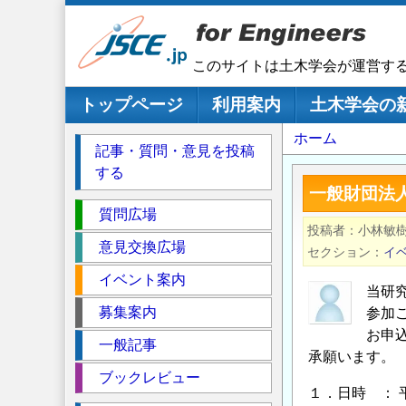
メ
イ
ン
このサイトは土木学会が運営す
コ
ン
メインナビゲーション
トップページ
利用案内
土木学会の
テ
パ
ホーム
ン
記事・質問・意見を投稿
ツ
ン
する
に
く
一般財団法人
移
セ
ず
質問広場
動
投稿者
小林敏
ク
意見交換広場
セクション
イ
シ
イベント案内
ョ
当研
ン
募集案内
参加
お申
一般記事
承願います。
ブックレビュー
１．日時 ： 平成