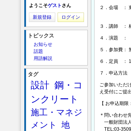
ようこそ
ゲスト
さん
２．会場 ： 
東京都千代田区
新規登録
ログイン
３．講師 ： 
トピックス
４．演題 ： 
お知らせ
５．参加費： 
話題
用語解説
６．定員 ： 1
７．申込方法
タグ
設計
鋼・コ
ご参加いただけ
え受付にご提
ンクリート
【 お申込期限：
施工・マネジ
＊問い合わせ
一般財団法人
メント
地
TEL:03-35