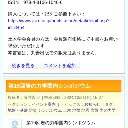
ISBN 978-4-8106-1040-6
購入については下記をご参照下さい：
https://www.jsce.or.jp/publication/detail/detail.asp?
id=3454
土木学会会員の方は、会員頒布価格にて本書をお買い
求めいただけます。
本書籍は、丸善出版での販売はありません。
土
続きを見る
コメントを追加
Opens in
Opens
木
学
第16回岩の力学国内シンポジウム
会
2025
投稿者
藤井義明
|
投稿日時
2024/10/21(月) 15:37
年
セクション
イベント案内
|
トピックス
お知らせ
|
タグ
3
地盤・基礎
防災
シンポジウム
土木
地盤
地震
岩盤
岩の力学
月
新
第16回岩の力学国内シンポジウム