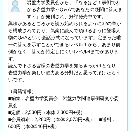
岩盤力学委員会から、『なるほど！事例でわ
かる岩盤力学～Q＆Aであなたの疑問に答えま
す～』が発刊され、好評発売中です。
興味があるところから読み始められるように32の章か
ら構成されており、気楽に読んで頂けるように登場人
物のQ&Aという会話形式になっています。定まった唯
一の答えを示すことができるレベル１から、あまり前
例がなく、答えが特定しにくいレベル4までがありま
す。
読んで下さる皆様の岩盤力学を知るきっかけとなり、
岩盤力学が楽しい魅力ある分野だと思って頂けたら幸
いです。
（書籍情報）
■編集：岩盤力学委員会 岩盤力学関連事例研究小委
員会
■定価：2,530円（本体 2,300円+税）
■会員頒布：2,280円（本体 2,073円+税） ■送料：
600円（本体546円+税）