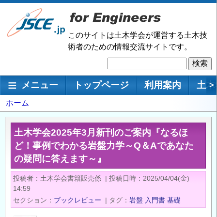
メ
イ
ン
このサイトは土木学会が運営する土木技
コ
術者のための情報交流サイトです。
ン
検
テ
索
ン
メインナビゲーション
メニュー
トップページ
利用案内
土木
>
ツ
に
パ
ホーム
移
ン
動
く
土木学会2025年3月新刊のご案内『なるほ
ず
ど！事例でわかる岩盤力学～Q＆Aであなた
の疑問に答えます～』
投稿者
土木学会書籍販売係
|
投稿日時
2025/04/04(金)
14:59
セクション
ブックレビュー
|
タグ
岩盤
入門書
基礎