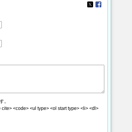
Opens in a new wi
Opens in a new
す。
> <code> <ul type> <ol start type> <li> <dl>