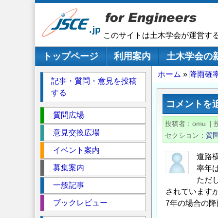
メ
イ
ン
このサイトは土木学会が運営す
コ
ン
メインナビゲーション
トップページ
利用案内
土木学会の
テ
パ
ホーム
降雨確
ン
記事・質問・意見を投稿
ツ
ン
する
に
く
コメントを
移
セ
ず
質問広場
動
投稿者
omu
|
ク
意見交換広場
セクション
質
シ
イベント案内
ョ
道路
ン
募集案内
率年
ただし
一般記事
されています
ブックレビュー
7年の場合の