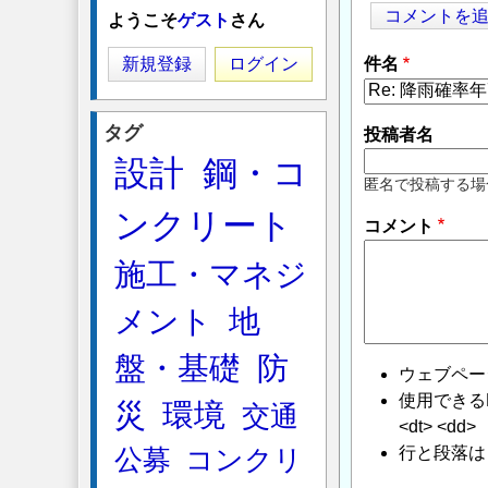
コメントを
ようこそ
ゲスト
さん
新規登録
ログイン
件名
タグ
投稿者名
設計
鋼・コ
匿名で投稿する場
ンクリート
コメント
施工・マネジ
メント
地
盤・基礎
防
ウェブペー
使用できるHTMLタ
災
環境
交通
<dt> <dd>
行と段落は
公募
コンクリ