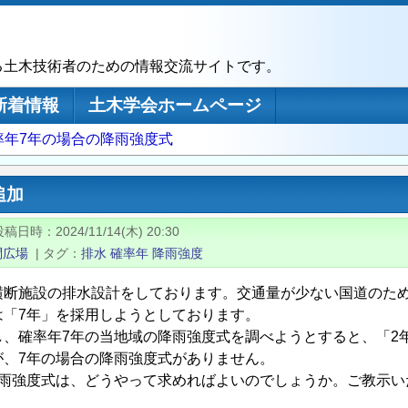
る土木技術者のための情報交流サイトです。
新着情報
土木学会ホームページ
率年7年の場合の降雨強度式
追加
投稿日時
2024/11/14(木) 20:30
問広場
|
タグ
排水
確率年
降雨強度
横断施設の排水設計をしております。交通量が少ない国道のた
は「7年」を採用しようとしております。
、確率年7年の当地域の降雨強度式を調べようとすると、「2年、
が、7年の場合の降雨強度式がありません。
降雨強度式は、どうやって求めればよいのでしょうか。ご教示い