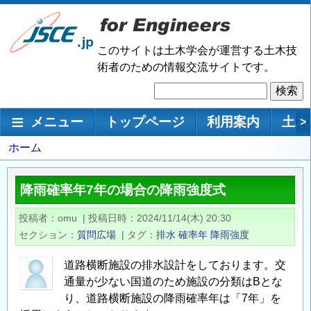
メ
イ
ン
このサイトは土木学会が運営する土木技
コ
術者のための情報交流サイトです。
ン
検
テ
索
ン
メインナビゲーション
メニュー
トップページ
利用案内
土木
>
ツ
に
パ
ホーム
移
ン
動
く
降雨確率年7年の場合の降雨強度式
ず
投稿者
omu
|
投稿日時
2024/11/14(木) 20:30
セクション
質問広場
|
タグ
排水
確率年
降雨強度
道路横断施設の排水設計をしております。交
通量が少ない国道のため施設の分類はBとな
り、道路横断施設の降雨確率年は「7年」を