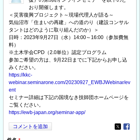
おり開催します。
＜災害復興プロジェクト～現場代理人が語る～
気仙沼市「住まいの再建」への道のり（建設コンサル
タントはどのように取り組んだのか）＞
日時：2023年9月27日（水）14:00～16:00（参加費無
料）
※土木学会CPD（2.0単位）認定プログラム
参加ご希望の方は、9月22日までに下記からお申し込
みください。
https://kkc-
webinar.seminarone.com/20230927_EWBJWebinar/ev
ent
セミナー詳細は下記の国境なき技師団ホームページを
ご覧ください。
https://ewb-japan.org/seminar-app/
コメントを追加
Opens in
Opens