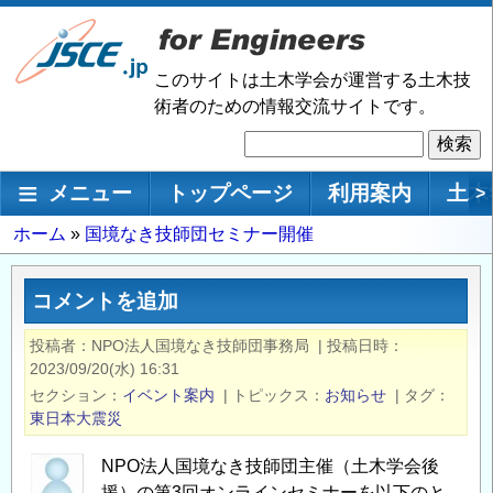
メ
イ
ン
このサイトは土木学会が運営する土木技
コ
術者のための情報交流サイトです。
ン
検
テ
索
ン
メインナビゲーション
メニュー
トップページ
利用案内
土木
>
ツ
に
パ
ホーム
国境なき技師団セミナー開催
移
ン
動
く
コメントを追加
ず
投稿者
NPO法人国境なき技師団事務局
|
投稿日時
2023/09/20(水) 16:31
セクション
イベント案内
|
トピックス
お知らせ
|
タグ
東日本大震災
NPO法人国境なき技師団主催（土木学会後
援）の第3回オンラインセミナーを以下のと