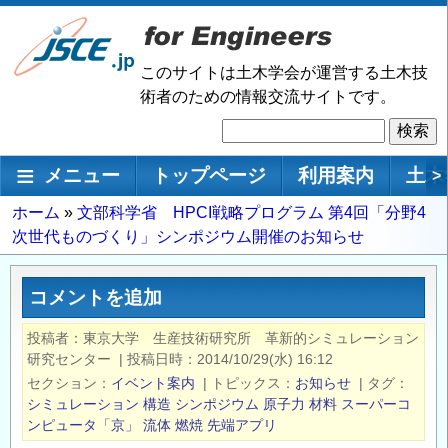
メ
イ
ン
このサイトは土木学会が運営する土木技
コ
術者のための情報交流サイトです。
ン
検
テ
索
ン
メインナビゲーション
メニュー
トップページ
利用案内
土木
>
ツ
に
パ
ホーム
文部科学省 HPCI戦略プログラム 第4回「分野4
移
次世代ものづくり」シンポジウム開催のお知らせ
ン
動
く
ず
コメントを追加
投稿者
東京大学 生産技術研究所 革新的シミュレーション
研究センター
|
投稿日時
2014/10/29(水) 16:12
セクション
イベント案内
|
トピックス
お知らせ
|
タグ
シミュレーション
構造
シンポジウム
原子力
材料
スーパーコ
ンピュータ「京」
流体
燃焼
先端アプリ