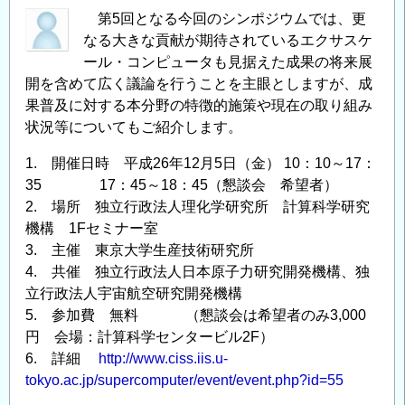
第5回となる今回のシンポジウムでは、更
なる大きな貢献が期待されているエクサスケ
ール・コンピュータも見据えた成果の将来展
開を含めて広く議論を行うことを主眼としますが、成
果普及に対する本分野の特徴的施策や現在の取り組み
状況等についてもご紹介します。
1. 開催日時 平成26年12月5日（金） 10：10～17：
35 17：45～18：45（懇談会 希望者）
2. 場所 独立行政法人理化学研究所 計算科学研究
機構 1Fセミナー室
3. 主催 東京大学生産技術研究所
4. 共催 独立行政法人日本原子力研究開発機構、独
立行政法人宇宙航空研究開発機構
5. 参加費 無料 （懇談会は希望者のみ3,000
円 会場：計算科学センタービル2F）
6. 詳細
http://www.ciss.iis.u-
tokyo.ac.jp/supercomputer/event/event.php?id=55