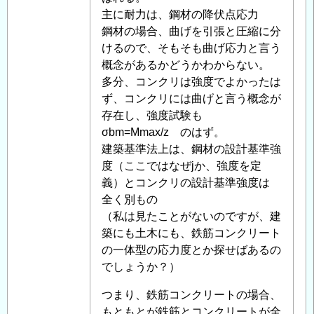
耐
主に耐力は、鋼材の降伏点応力
力、
鋼材の場合、曲げを引張と圧縮に分
応
けるので、そもそも曲げ応力と言う
力
概念があるかどうかわからない。
度
多分、コンクリは強度でよかったは
に
ず、コンクリには曲げと言う概念が
つ
存在し、強度試験も
い
σbm=Mmax/z のはず。
て
建築基準法上は、鋼材の設計基準強
」
へ
度（ここではなぜjか、強度を定
の
義）とコンクリの設計基準強度は
返
全く別もの
信
（私は見たことがないのですが、建
築にも土木にも、鉄筋コンクリート
の一体型の応力度とか探せばあるの
でしょうか？）
つまり、鉄筋コンクリートの場合、
もともとが鉄筋とコンクリートが全