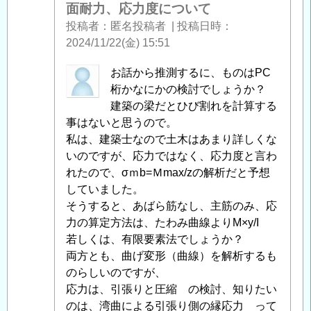
コ
面耐力、応力度について
ン
投稿者
匿名投稿者
|
投稿日時
ク
2024/11/22(金) 15:51
リ
ー
匿
お話から推測するに、ものはPC
ト
名
桁かなにかの検討でしょうか？
の
投
建築の梁だとひび割れを計算する
断
稿
事はないと思うので。
面
者
私は、建築士なので土木はあまり詳しくな
耐
に
いのですが、応力ではなく、応力度と言わ
力、
よ
れたので、σｍb=Ｍmax/zの解析だと予想
応
る
していました。
力
「
そうすると、あばら筋なし、主筋のみ、応
Re:
度
鉄
力の算定方法は、たわみ曲線よりM×y/I
に
筋
若しくは、有限要素法でしょうか？
つ
コ
両方とも、曲げ変形（曲線）を解析するも
い
ン
のらしいのですが、
て
」
ク
応力は、引張りと圧縮 の検討、知りたい
へ
リ
のは、湾曲による引張り側の縁応力 って