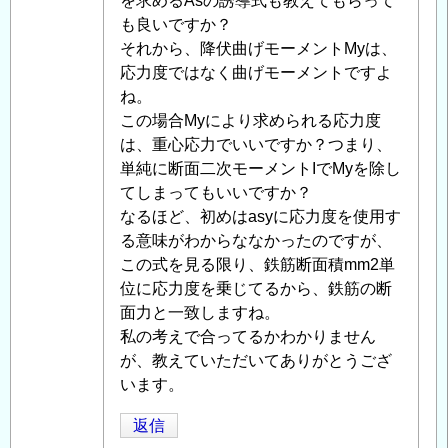
者
を求めるAsの誘導式も教えてもらって
に
も良いですか？
よ
それから、降伏曲げモーメントMyは、
る
応力度ではなく曲げモーメントですよ
「
ね。
Re:
鉄
この場合Myにより求められる応力度
筋
は、重心応力でいいですか？つまり、
コ
単純に断面二次モーメントIでMyを除し
ン
てしまってもいいですか？
ク
なるほど、初めはasyに応力度を使用す
リ
る意味がわからななかったのですが、
ー
この式を見る限り、鉄筋断面積mm2単
ト
位に応力度を乗じてるから、鉄筋の断
の
面力と一致しますね。
断
私の考えで合ってるかわかりません
面
が、教えていただいてありがとうござ
耐
います。
力、
返信
応