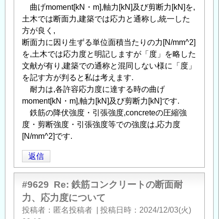
曲げmoment[kN・m],軸力[kN]及び剪断力[kN]を,
土木では断面力,建築では応力と通称し,統一した
方が良く,
断面力に因り生ずる単位面積当たりの力[N/mm^2]
を,土木では応力度と明記しますが「度」を略した
文献が有り,建築での通称と混同しない様に「度」
を記す方が判ると私は考えます.
耐力は,各許容応力度に達する時の曲げ
moment[kN・m],軸力[kN]及び剪断力[kN]です.
鉄筋の降伏強度・引張強度,concreteの圧縮強
度・剪断強度・引張強度等での強度は,応力度
[N/mm^2]です.
返信
#9629
Re: 鉄筋コンクリートの断面耐
力、応力度について
投稿者
匿名投稿者
|
投稿日時
2024/12/03(火)