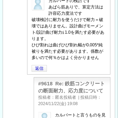
匿
カルバートの検討です
名
あばら筋ありで、算定方法は
投
許容応力度法です
稿
破壊検討に耐力を使うだけで耐力＝破
者
壊ではありません。設計曲げモーメン
に
ト/設計曲げ耐力≦1.0を満たす必要があ
よ
ります。
る
ひび割れは曲げひび割れ幅が0.005*純
「
被りを満たす必要があります。係数が
Re:
鉄
多いので何％かはよく分かりません
筋
返信
コ
ン
ク
#9618
Re: 鉄筋コンクリート
リ
の断面耐力、応力度について
ー
投稿者
匿名投稿者
|
投稿日時
ト
2024/11/22(金) 19:08
の
断
匿
カルバートと言うものを見