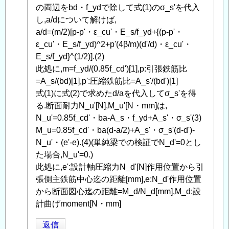
へ
の両辺をbd・f_ydで除して式(1)のσ_s'を代入
の
し,a/dについて解けば,
返
a/d=(m/2)[p-p'・ε_cu'・E_s/f_yd+{(p-p'・
信
ε_cu'・E_s/f_yd)^2+p'(4β/m)(d'/d)・ε_cu'・
E_s/f_yd}^(1/2)].(2)
此処に,m=f_yd/(0.85f_cd')[1],p:引張鉄筋比
=A_s/(bd)[1],p':圧縮鉄筋比=A_s'/(bd')[1]
式(1)に式(2)で求めたd/aを代入してσ_s'を得
る.断面耐力N_u'[N],M_u'[N・mm]は,
N_u'=0.85f_cd'・ba-A_s・f_yd+A_s'・σ_s'(3)
M_u=0.85f_cd'・ba(d-a/2)+A_s'・σ_s'(d-d')-
N_u'・(e'-e).(4)(単純梁での検証でN_d'=0とし
た場合,N_u'=0.)
此処に,e':設計軸圧縮力N_d'[N]作用位置から引
張側主鉄筋中心迄の距離[mm],e:N_d'作用位置
から断面図心迄の距離=M_d/N_d[mm],M_d:設
計曲げmoment[N・mm]
返信