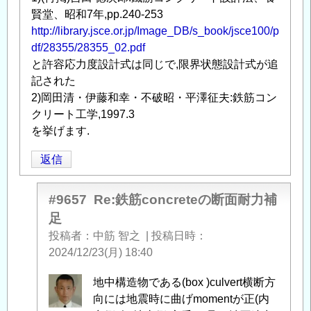
に
賢堂、昭和7年,pp.240-253
つ
http://library.jsce.or.jp/Image_DB/s_book/jsce100/p
い
df/28355/28355_02.pdf
て
」
と許容応力度設計式は同じで,限界状態設計式が追
へ
記された
の
2)岡田清・伊藤和幸・不破昭・平澤征夫:鉄筋コン
返
クリート工学,1997.3
信
を挙げます.
返信
#9657
Re:鉄筋concreteの断面耐力補
足
投稿者
中筋 智之
|
投稿日時
2024/12/23(月) 18:40
中
地中構造物である(box )culvert横断方
筋
向には地震時に曲げmomentが正(内