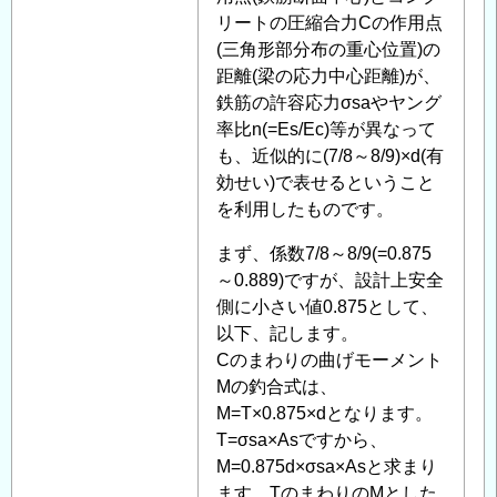
力
ン
リートの圧縮合力Cの作用点
度
ク
(三角形部分布の重心位置)の
に
リ
距離(梁の応力中心距離)が、
つ
ー
鉄筋の許容応力σsaやヤング
い
ト
率比n(=Es/Ec)等が異なって
て
」
の
も、近似的に(7/8～8/9)×d(有
へ
断
効せい)で表せるということ
の
面
を利用したものです。
返
耐
まず、係数7/8～8/9(=0.875
信
力、
～0.889)ですが、設計上安全
応
側に小さい値0.875として、
力
以下、記します。
度
Cのまわりの曲げモーメント
に
Mの釣合式は、
つ
M=T×0.875×dとなります。
い
T=σsa×Asですから、
て
」
M=0.875d×σsa×Asと求まり
へ
ます。TのまわりのMとした