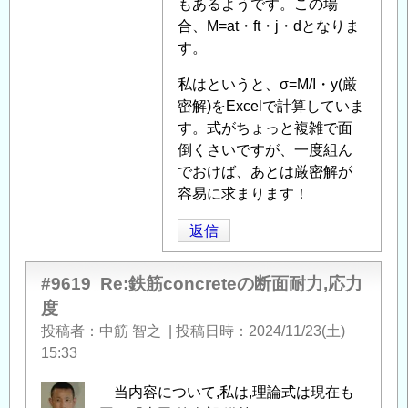
もあるようです。この場
合、M=at・ft・j・dとなりま
す。
私はというと、σ=M/I・y(厳
密解)をExcelで計算していま
す。式がちょっと複雑で面
倒くさいですが、一度組ん
でおけば、あとは厳密解が
容易に求まります！
返信
#9619
Re:鉄筋concreteの断面耐力,応力
度
投稿者
中筋 智之
|
投稿日時
2024/11/23(土)
15:33
当内容について,私は,理論式は現在も