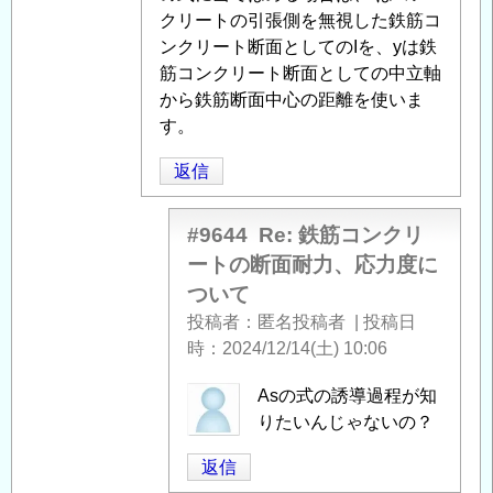
ク
クリートの引張側を無視した鉄筋コ
リ
ンクリート断面としてのIを、yは鉄
ー
筋コンクリート断面としての中立軸
ト
から鉄筋断面中心の距離を使いま
の
す。
断
返信
面
耐
力、
#9644
Re: 鉄筋コンクリ
応
ートの断面耐力、応力度に
力
ついて
度
投稿者
匿名投稿者
|
投稿日
に
時
2024/12/14(土) 10:06
つ
い
匿
Asの式の誘導過程が知
て
」
名
りたいんじゃないの？
へ
投
返信
の
稿