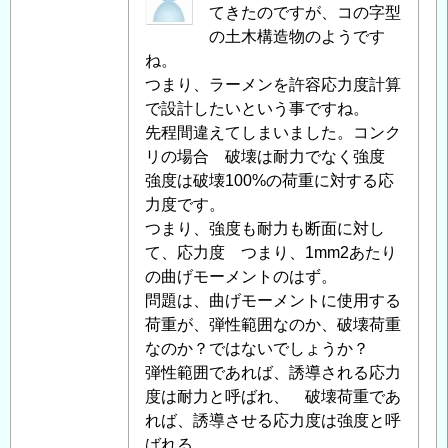
面
名
てきたのですが、コの字型
耐
投
の土木構造物のようです
力、
稿
ね。
応
者
つまり、ラーメンを許容応力度計算
力
に
で設計したいという事ですね。
度
よ
先程間違えてしまいました。コンク
に
る
リの場合 破壊は耐力でなく強度
つ
「
強度は破壊100%の荷重に対する応
Re:
い
鉄
力度です。
て
」
筋
つまり、強度も耐力も断面に対し
へ
コ
て、応力度 つまり、1mm2あたり
の
ン
の曲げモーメントのはず。
返
ク
問題は、曲げモーメントに使用する
信
リ
荷重が、弾性範囲なのか、破壊荷重
ー
なのか？ではないでしょうか？
ト
弾性範囲であれば、誘導される応力
の
度は耐力と呼ばれ、 破壊荷重であ
断
れば、誘導させる応力度は強度と呼
面
ばれる。