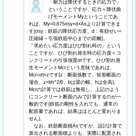
匿
「耐力は降伏するときの応力で」
名
ということですが、応力＝降伏曲
投
げモーメントMyということであ
稿
れば、My=0.875σsy×d×Asより計算できま
者
す(σsy：鉄筋の降伏応力度、d：有効せい=
に
圧縮縁～引張鉄筋中心までの距離)。
よ
「求めたい応力度はひび割れ時の」という
る
ことですが、ひび割れ発生時の応力度＝コ
「
ンクリートの引張強度σtです。ひび割れ発
Re:
鉄
生モーメントMcrという意味であれば、
筋
Mcr=σt×zです(z：断面係数で、矩形断面の
コ
場合、z=bh^2/6、bは梁の幅、hは全高)。
ン
Mcrの計算では鉄筋は無視し、上記のよう
ク
にコンクリート断面のみで計算するのが一
リ
般的です(鉄筋の剛性を入れても、通常の
ー
配筋量であれば、結果はほとんど変わりま
ト
せん)。
の
なお、鉄筋断面積Asですが、設計計算で
断
算出される断面積よりも、実際に配置され