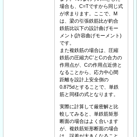
の
場合も、C=Tですから同じ式
返
が求まります。ここで、M
信
は、梁の引張鉄筋比が釣合
鉄筋比以下の設計曲げモー
メント(許容曲げモーメント)
です。
また複鉄筋の場合は、圧縮
鉄筋の圧縮力C’とCの合力の
作用点が、Cの作用点近傍と
なることから、応力中心間
距離を設計上安全側の
0.875dとすることで、単鉄
筋と同様の式となります。
実際に計算して厳密解と比
較してみると、単鉄筋矩形
断面の場合はよく合います
が、複鉄筋矩形断面の場合
は、誤差が大きくなること