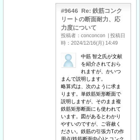
返
者
信
に
#9646
Re: 鉄筋コンク
よ
リートの断面耐力、応
る
力度について
「
Re:
投稿者
conconcon
|
投稿日
鉄
時
2024/12/16(月) 14:49
筋
コ
匿
中筋 智之氏が文献
ン
名
を紹介されておら
ク
投
れますが、かいつ
リ
稿
まんで説明します。
ー
者
略算式は、次のように求ま
ト
に
ります。単鉄筋矩形断面で
の
よ
説明しますが、そのまま複
断
る
鉄筋矩形断面にも使われて
面
「
います。図があるとわかり
Re:
耐
鉄
やすいのですが、ご容赦く
力、
筋
ださい。鉄筋の引張力Tの作
応
コ
用点(鉄筋断面中心)とコンク