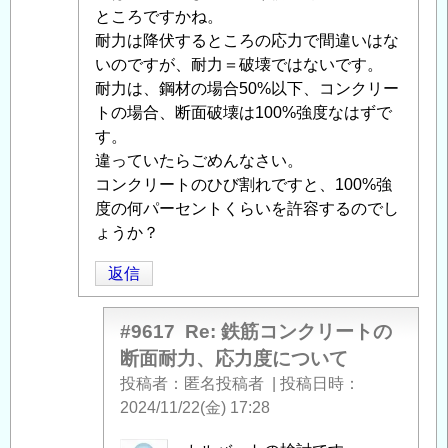
の
ー
ところですかね。
返
ト
耐力は降伏するところの応力で間違いはな
信
の
いのですが、耐力＝破壊ではないです。
断
耐力は、鋼材の場合50%以下、コンクリー
面
トの場合、断面破壊は100%強度なはずで
耐
す。
力、
違っていたらごめんなさい。
応
コンクリートのひび割れですと、100%強
力
度の何パーセントくらいを許容するのでし
度
ょうか？
に
返信
つ
い
て
」
#9617
Re: 鉄筋コンクリートの
へ
断面耐力、応力度について
の
投稿者
匿名投稿者
|
投稿日時
返
2024/11/22(金) 17:28
信