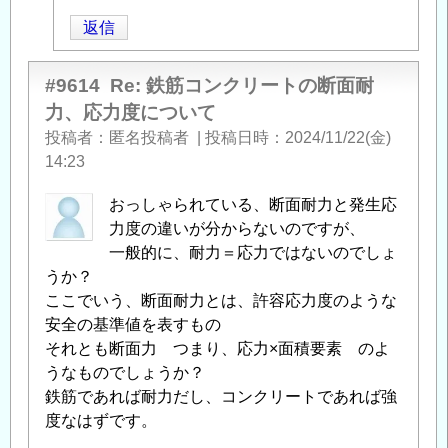
稿
返信
者
に
よ
#9614
Re: 鉄筋コンクリートの断面耐
る
力、応力度について
「
Re:
投稿者
匿名投稿者
|
投稿日時
2024/11/22(金)
鉄
14:23
筋
コ
おっしゃられている、断面耐力と発生応
ン
力度の違いが分からないのですが、
ク
一般的に、耐力＝応力ではないのでしょ
リ
うか？
ー
ここでいう、断面耐力とは、許容応力度のような
ト
安全の基準値を表すもの
の
それとも断面力 つまり、応力×面積要素 のよ
断
うなものでしょうか？
面
鉄筋であれば耐力だし、コンクリートであれば強
耐
度なはずです。
力、