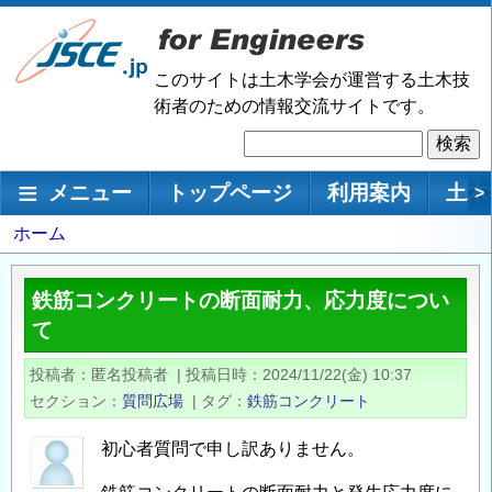
メ
イ
ン
このサイトは土木学会が運営する土木技
コ
術者のための情報交流サイトです。
ン
検
テ
索
ン
メインナビゲーション
メニュー
トップページ
利用案内
土木
>
ツ
に
パ
ホーム
移
ン
動
く
鉄筋コンクリートの断面耐力、応力度につい
ず
て
投稿者
匿名投稿者
|
投稿日時
2024/11/22(金) 10:37
セクション
質問広場
|
タグ
鉄筋コンクリート
初心者質問で申し訳ありません。