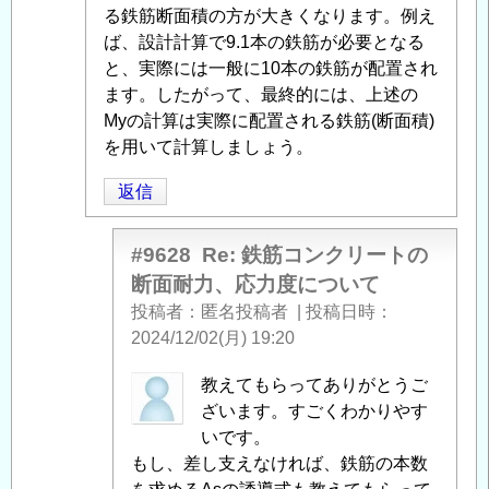
面
る鉄筋断面積の方が大きくなります。例え
耐
ば、設計計算で9.1本の鉄筋が必要となる
力、
と、実際には一般に10本の鉄筋が配置され
応
ます。したがって、最終的には、上述の
力
Myの計算は実際に配置される鉄筋(断面積)
度
を用いて計算しましょう。
に
返信
つ
い
て
」
#9628
Re: 鉄筋コンクリートの
へ
断面耐力、応力度について
の
投稿者
匿名投稿者
|
投稿日時
返
2024/12/02(月) 19:20
信
匿
教えてもらってありがとうご
名
ざいます。すごくわかりやす
投
いです。
稿
もし、差し支えなければ、鉄筋の本数