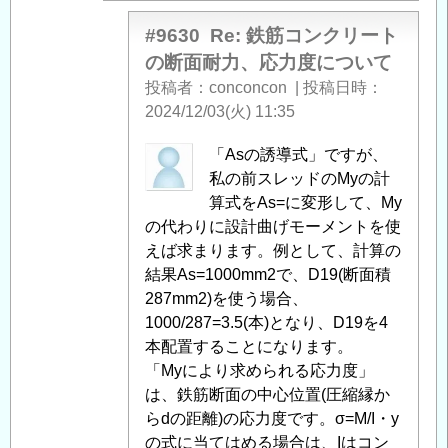
力
度
#9630
Re: 鉄筋コンクリート
に
の断面耐力、応力度について
つ
投稿者
conconcon
|
投稿日時
い
2024/12/03(火) 11:35
て
」
へ
匿
「Asの誘導式」ですが、
の
名
私の前スレッドのMyの計
返
投
算式をAs=に変形して、My
信
稿
の代わりに設計曲げモーメントを使
者
えば求まります。例として、計算の
に
結果As=1000mm2で、D19(断面積
よ
287mm2)を使う場合、
る
1000/287=3.5(本)となり、D19を4
「
本配置することになります。
Re:
鉄
「Myにより求められる応力度」
筋
は、鉄筋断面の中心位置(圧縮縁か
コ
らdの距離)の応力度です。σ=M/I・y
ン
の式に当てはめる場合は、Iはコン