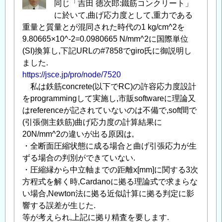
同じ「吉田 徳次郎:鐵筋コンクリート」
に於いて,曲げ応力度として,重力である
重量と質量とが混同された時代の1 kg/cm^2を
9.80665×10^-2=0.0980665 N/mm^2に国際単位
(SI)換算し,下記URLの#7858でgiro氏に御説明し
ました.
https://jsce.jp/pro/node/7520
私は鉄筋concrete(以下でRC)の許容応力度設計
をprogrammingして実施し,市販softwareに理論又
はreferenceが記されていないのは不備で,soft間で
(引張側主鉄筋)曲げ応力度の計算結果に
20N/mm^2の違いが出る原因は,
・全断面圧縮状態に成る場合と曲げ引張応力が生
ずる場合の判別ができていない.
・圧縮縁から中立軸までの距離x[mm]に関する3次
方程式を解く時,Cardanoに拠る理論式で求まらな
い場合,Newton法に拠る近似計算に拠る判定に影
響する誤差が生じた.
等が考えられ,上記に拠り精査を要します.