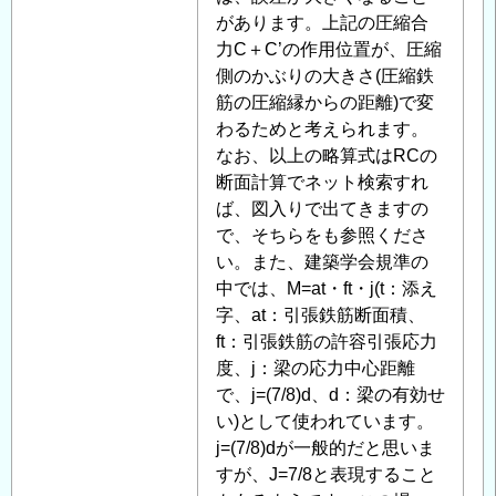
があります。上記の圧縮合
力C＋C’の作用位置が、圧縮
側のかぶりの大きさ(圧縮鉄
筋の圧縮縁からの距離)で変
わるためと考えられます。
なお、以上の略算式はRCの
断面計算でネット検索すれ
ば、図入りで出てきますの
で、そちらをも参照くださ
い。また、建築学会規準の
中では、M=at・ft・j(t：添え
字、at：引張鉄筋断面積、
ft：引張鉄筋の許容引張応力
度、j：梁の応力中心距離
で、j=(7/8)d、d：梁の有効せ
い)として使われています。
j=(7/8)dが一般的だと思いま
すが、J=7/8と表現すること