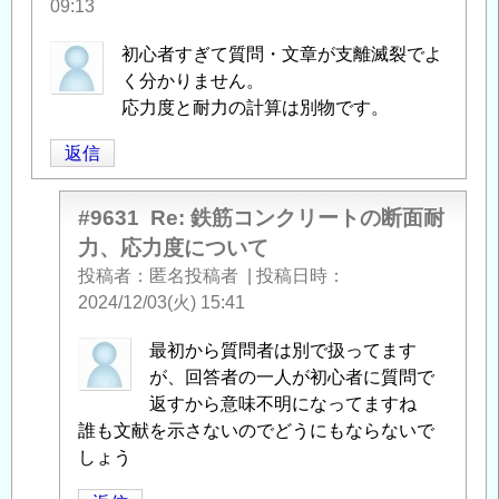
09:13
初心者すぎて質問・文章が支離滅裂でよ
く分かりません。
応力度と耐力の計算は別物です。
返信
#9631
Re: 鉄筋コンクリートの断面耐
力、応力度について
投稿者
匿名投稿者
|
投稿日時
2024/12/03(火) 15:41
匿
最初から質問者は別で扱ってます
名
が、回答者の一人が初心者に質問で
投
返すから意味不明になってますね
稿
誰も文献を示さないのでどうにもならないで
者
しょう
に