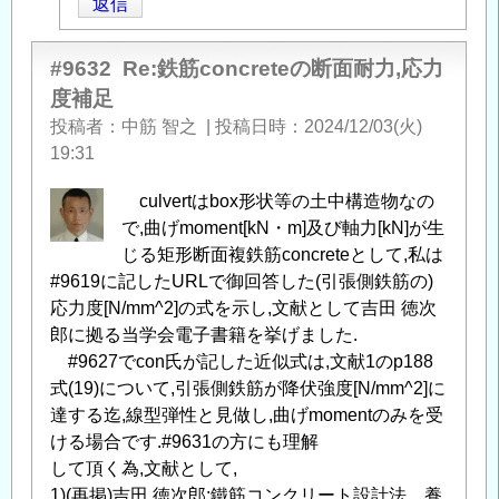
返信
よ
る
「
Re:
#9632
Re:鉄筋concreteの断面耐力,応力
鉄
度補足
筋
投稿者
中筋 智之
|
投稿日時
2024/12/03(火)
コ
19:31
ン
ク
culvertはbox形状等の土中構造物なの
リ
で,曲げmoment[kN・m]及び軸力[kN]が生
ー
じる矩形断面複鉄筋concreteとして,私は
ト
#9619に記したURLで御回答した(引張側鉄筋の)
の
応力度[N/mm^2]の式を示し,文献として吉田 徳次
断
郎に拠る当学会電子書籍を挙げました.
面
#9627でcon氏が記した近似式は,文献1のp188
耐
式(19)について,引張側鉄筋が降伏強度[N/mm^2]に
力、
達する迄,線型弾性と見做し,曲げmomentのみを受
応
ける場合です.#9631の方にも理解
力
して頂く為,文献として,
度
1)(再掲)吉田 徳次郎:鐵筋コンクリート設計法、養