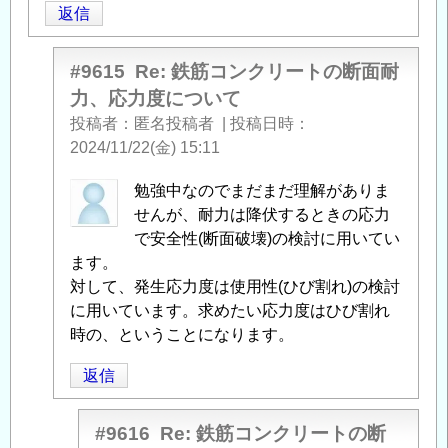
返信
応
力
度
#9615
Re: 鉄筋コンクリートの断面耐
に
力、応力度について
つ
投稿者
匿名投稿者
|
投稿日時
い
2024/11/22(金) 15:11
て
」
へ
匿
勉強中なのでまだまだ理解がありま
の
名
せんが、耐力は降伏するときの応力
返
投
で安全性(断面破壊)の検討に用いてい
信
稿
ます。
者
対して、発生応力度は使用性(ひび割れ)の検討
に
に用いています。求めたい応力度はひび割れ
よ
時の、ということになります。
る
返信
「
Re:
鉄
筋
#9616
Re: 鉄筋コンクリートの断