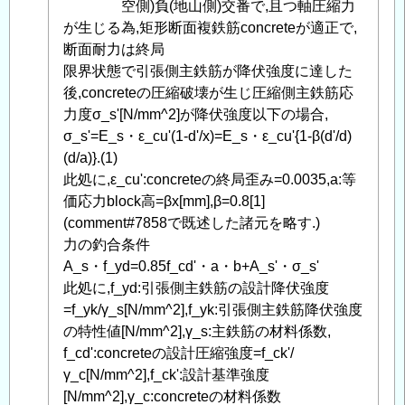
智
空側)負(地山側)交番で,且つ軸圧縮力
之
が生じる為,矩形断面複鉄筋concreteが適正で,
に
断面耐力は終局
よ
限界状態で引張側主鉄筋が降伏強度に達した
る
後,concreteの圧縮破壊が生じ圧縮側主鉄筋応
「
力度σ_s'[N/mm^2]が降伏強度以下の場合,
Re:
鉄
σ_s'=E_s・ε_cu'(1-d'/x)=E_s・ε_cu'{1-β(d'/d)
筋
(d/a)}.(1)
concrete
此処に,ε_cu':concreteの終局歪み=0.0035,a:等
の
価応力block高=βx[mm],β=0.8[1]
断
(comment#7858で既述した諸元を略す.)
面
力の釣合条件
耐
A_s・f_yd=0.85f_cd'・a・b+A_s'・σ_s'
力,
此処に,f_yd:引張側主鉄筋の設計降伏強度
応
=f_yk/γ_s[N/mm^2],f_yk:引張側主鉄筋降伏強度
力
の特性値[N/mm^2],γ_s:主鉄筋の材料係数,
度
f_cd':concreteの設計圧縮強度=f_ck'/
補
γ_c[N/mm^2],f_ck':設計基準強度
足
[N/mm^2],γ_c:concreteの材料係数
」