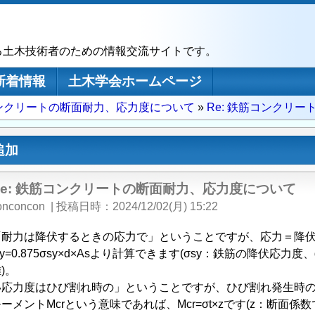
る土木技術者のための情報交流サイトです。
新着情報
土木学会ホームページ
ンクリートの断面耐力、応力度について
Re: 鉄筋コンクリ
追加
Re: 鉄筋コンクリートの断面耐力、応力度について
onconcon
|
投稿日時
2024/12/02(月) 15:22
「耐力は降伏するときの応力で」ということですが、応力＝降伏
y=0.875σsy×d×Asより計算できます(σsy：鉄筋の降伏
)。
応力度はひび割れ時の」ということですが、ひび割れ発生時の
ーメントMcrという意味であれば、Mcr=σt×zです(z：断面係数