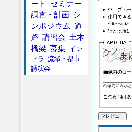
ート
セミナー
度
ウェブペー
に
調査・計画
シ
使用できるHTMLタ
つ
<dt> <dd>
ンポジウム
道
い
行と段落は
て
」
路
講習会
土木
へ
CAPTCHA
橋梁
募集
の
イン
返
フラ
流域・都市
信
講演会
画像内のコー
画像内に表示さ
この質問はあ