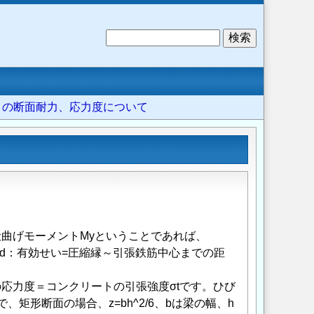
検
索
ートの断面耐力、応力度について
曲げモーメントMyということであれば、
応力度、d：有効せい=圧縮縁～引張鉄筋中心までの距
応力度＝コンクリートの引張強度σtです。ひび
で、矩形断面の場合、z=bh^2/6、bは梁の幅、h