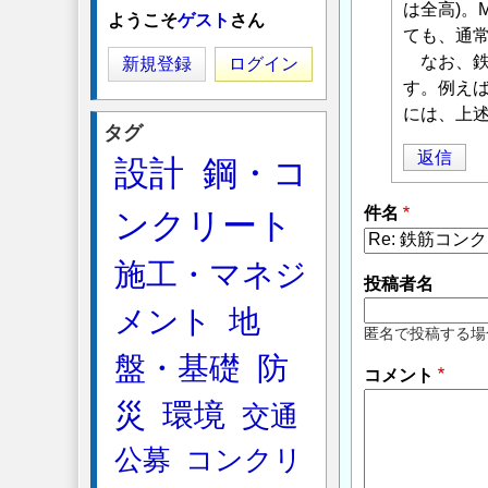
に
は全高)。
ようこそ
ゲスト
さん
よ
ても、通常
る
なお、鉄
新規登録
ログイン
「
す。例えば
Re:
鉄
には、上述
タグ
筋
返信
設計
鋼・コ
コ
ン
件名
ンクリート
ク
リ
施工・マネジ
ー
投稿者名
ト
メント
地
の
匿名で投稿する場
断
盤・基礎
防
コメント
面
耐
災
環境
交通
力、
公募
コンクリ
応
力