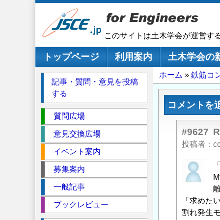
メ
イ
ン
このサイトは土木学会が運営す
コ
ン
メインナビゲーション
トップページ
利用案内
土木学会の
テ
パ
ホーム
鉄筋コ
ン
記事・質問・意見を投稿
ツ
ン
する
に
く
コメントを
移
セ
ず
質問広場
動
ク
#9627
意見交換広場
シ
投稿者
c
イベント案内
ョ
ン
匿
募集案内
名
M
一般記事
投
離
稿
「求めたい
ブックレビュー
者
割れ発生モ