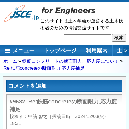
メ
イ
ン
このサイトは土木学会が運営する土木技
コ
術者のための情報交流サイトです。
ン
検
テ
索
ン
メインナビゲーション
メニュー
トップページ
利用案内
土木
>
ツ
に
パ
ホーム
鉄筋コンクリートの断面耐力、応力度について
移
Re:鉄筋concreteの断面耐力,応力度補足
ン
動
く
ず
コメントを追加
#9632
Re:鉄筋concreteの断面耐力,応力度
補足
投稿者
中筋 智之
|
投稿日時
2024/12/03(火)
19:31