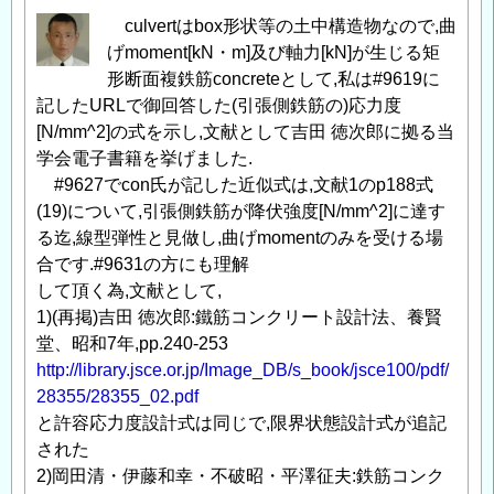
culvertはbox形状等の土中構造物なので,曲
げmoment[kN・m]及び軸力[kN]が生じる矩
形断面複鉄筋concreteとして,私は#9619に
記したURLで御回答した(引張側鉄筋の)応力度
[N/mm^2]の式を示し,文献として吉田 徳次郎に拠る当
学会電子書籍を挙げました.
#9627でcon氏が記した近似式は,文献1のp188式
(19)について,引張側鉄筋が降伏強度[N/mm^2]に達す
る迄,線型弾性と見做し,曲げmomentのみを受ける場
合です.#9631の方にも理解
して頂く為,文献として,
1)(再掲)吉田 徳次郎:鐵筋コンクリート設計法、養賢
堂、昭和7年,pp.240-253
http://library.jsce.or.jp/Image_DB/s_book/jsce100/pdf/
28355/28355_02.pdf
と許容応力度設計式は同じで,限界状態設計式が追記
された
2)岡田清・伊藤和幸・不破昭・平澤征夫:鉄筋コンク