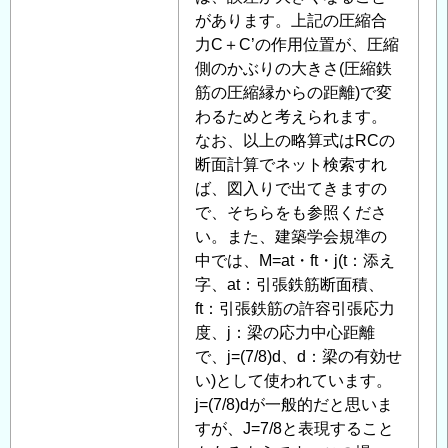
があります。上記の圧縮合
力C＋C’の作用位置が、圧縮
側のかぶりの大きさ(圧縮鉄
筋の圧縮縁からの距離)で変
わるためと考えられます。
なお、以上の略算式はRCの
断面計算でネット検索すれ
ば、図入りで出てきますの
で、そちらをも参照くださ
い。また、建築学会規準の
中では、M=at・ft・j(t：添え
字、at：引張鉄筋断面積、
ft：引張鉄筋の許容引張応力
度、j：梁の応力中心距離
で、j=(7/8)d、d：梁の有効せ
い)として使われています。
j=(7/8)dが一般的だと思いま
すが、J=7/8と表現すること