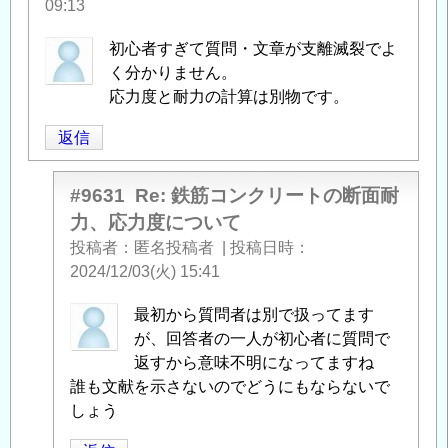
09:13
初心者すぎて質問・文章が支離滅裂でよ
く分かりません。
応力度と耐力の計算は別物です。
返信
#9631
Re: 鉄筋コンクリートの断面耐
力、応力度について
投稿者
匿名投稿者
|
投稿日時
2024/12/03(火) 15:41
匿
最初から質問者は別で扱ってます
名
が、回答者の一人が初心者に質問で
投
返すから意味不明になってますね
稿
誰も文献を示さないのでどうにもならないで
者
しょう
に