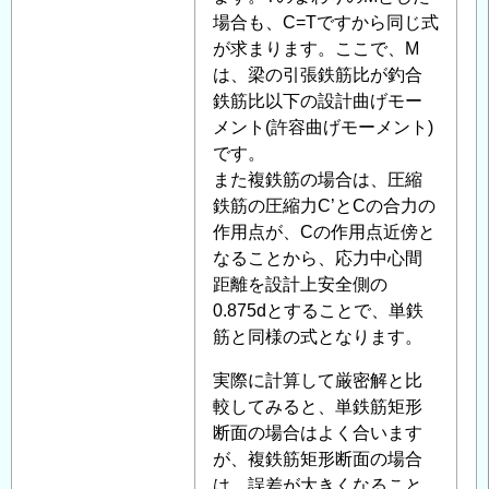
の
場合も、C=Tですから同じ式
返
が求まります。ここで、M
信
は、梁の引張鉄筋比が釣合
鉄筋比以下の設計曲げモー
メント(許容曲げモーメント)
です。
また複鉄筋の場合は、圧縮
鉄筋の圧縮力C’とCの合力の
作用点が、Cの作用点近傍と
なることから、応力中心間
距離を設計上安全側の
0.875dとすることで、単鉄
筋と同様の式となります。
実際に計算して厳密解と比
較してみると、単鉄筋矩形
断面の場合はよく合います
が、複鉄筋矩形断面の場合
は、誤差が大きくなること