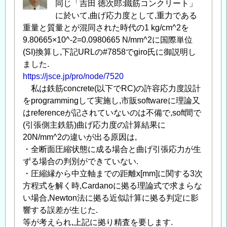
同じ「吉田 徳次郎:鐵筋コンクリート」
に於いて,曲げ応力度として,重力である
重量と質量とが混同された時代の1 kg/cm^2を
9.80665×10^-2=0.0980665 N/mm^2に国際単位
(SI)換算し,下記URLの#7858でgiro氏に御説明し
ました.
https://jsce.jp/pro/node/7520
私は鉄筋concrete(以下でRC)の許容応力度設計
をprogrammingして実施し,市販softwareに理論又
はreferenceが記されていないのは不備で,soft間で
(引張側主鉄筋)曲げ応力度の計算結果に
20N/mm^2の違いが出る原因は,
・全断面圧縮状態に成る場合と曲げ引張応力が生
ずる場合の判別ができていない.
・圧縮縁から中立軸までの距離x[mm]に関する3次
方程式を解く時,Cardanoに拠る理論式で求まらな
い場合,Newton法に拠る近似計算に拠る判定に影
響する誤差が生じた.
等が考えられ,上記に拠り精査を要します.