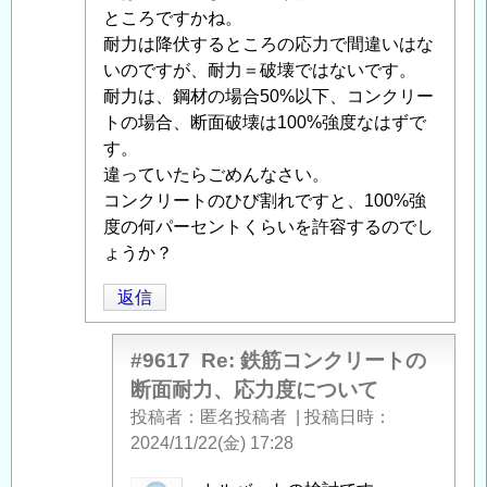
の
ー
ところですかね。
返
ト
耐力は降伏するところの応力で間違いはな
信
の
いのですが、耐力＝破壊ではないです。
断
耐力は、鋼材の場合50%以下、コンクリー
面
トの場合、断面破壊は100%強度なはずで
耐
す。
力、
違っていたらごめんなさい。
応
コンクリートのひび割れですと、100%強
力
度の何パーセントくらいを許容するのでし
度
ょうか？
に
返信
つ
い
て
」
#9617
Re: 鉄筋コンクリートの
へ
断面耐力、応力度について
の
投稿者
匿名投稿者
|
投稿日時
返
2024/11/22(金) 17:28
信