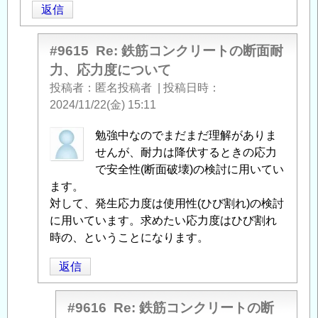
返信
応
力
度
#9615
Re: 鉄筋コンクリートの断面耐
に
力、応力度について
つ
投稿者
匿名投稿者
|
投稿日時
い
2024/11/22(金) 15:11
て
」
へ
匿
勉強中なのでまだまだ理解がありま
の
名
せんが、耐力は降伏するときの応力
返
投
で安全性(断面破壊)の検討に用いてい
信
稿
ます。
者
対して、発生応力度は使用性(ひび割れ)の検討
に
に用いています。求めたい応力度はひび割れ
よ
時の、ということになります。
る
返信
「
Re:
鉄
筋
#9616
Re: 鉄筋コンクリートの断