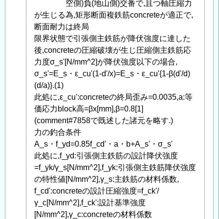
智
空側)負(地山側)交番で,且つ軸圧縮力
之
が生じる為,矩形断面複鉄筋concreteが適正で,
に
断面耐力は終局
よ
限界状態で引張側主鉄筋が降伏強度に達した
る
後,concreteの圧縮破壊が生じ圧縮側主鉄筋応
「
力度σ_s'[N/mm^2]が降伏強度以下の場合,
Re:
鉄
σ_s'=E_s・ε_cu'(1-d'/x)=E_s・ε_cu'{1-β(d'/d)
筋
(d/a)}.(1)
concrete
此処に,ε_cu':concreteの終局歪み=0.0035,a:等
の
価応力block高=βx[mm],β=0.8[1]
断
(comment#7858で既述した諸元を略す.)
面
力の釣合条件
耐
A_s・f_yd=0.85f_cd'・a・b+A_s'・σ_s'
力,
此処に,f_yd:引張側主鉄筋の設計降伏強度
応
=f_yk/γ_s[N/mm^2],f_yk:引張側主鉄筋降伏強度
力
の特性値[N/mm^2],γ_s:主鉄筋の材料係数,
度
f_cd':concreteの設計圧縮強度=f_ck'/
補
γ_c[N/mm^2],f_ck':設計基準強度
足
[N/mm^2],γ_c:concreteの材料係数
」