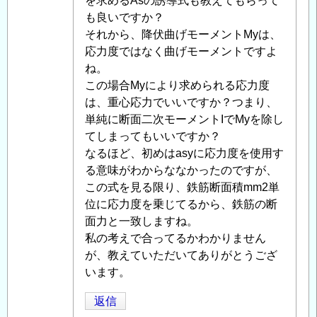
者
を求めるAsの誘導式も教えてもらって
に
も良いですか？
よ
それから、降伏曲げモーメントMyは、
る
応力度ではなく曲げモーメントですよ
「
ね。
Re:
鉄
この場合Myにより求められる応力度
筋
は、重心応力でいいですか？つまり、
コ
単純に断面二次モーメントIでMyを除し
ン
てしまってもいいですか？
ク
なるほど、初めはasyに応力度を使用す
リ
る意味がわからななかったのですが、
ー
この式を見る限り、鉄筋断面積mm2単
ト
位に応力度を乗じてるから、鉄筋の断
の
面力と一致しますね。
断
私の考えで合ってるかわかりません
面
が、教えていただいてありがとうござ
耐
います。
力、
返信
応