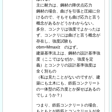
耐
主に耐力は、鋼材の降伏点応力
力、
鋼材の場合、曲げを引張と圧縮に分
応
けるので、そもそも曲げ応力と言う
力
概念があるかどうかわからない。
度
多分、コンクリは強度でよかったは
に
ず、コンクリには曲げと言う概念が
つ
存在し、強度試験も
い
σbm=Mmax/z のはず。
て
建築基準法上は、鋼材の設計基準強
」
へ
度（ここではなぜjか、強度を定
の
義）とコンクリの設計基準強度は
返
全く別もの
信
（私は見たことがないのですが、建
築にも土木にも、鉄筋コンクリート
の一体型の応力度とか探せばあるの
でしょうか？）
つまり、鉄筋コンクリートの場合、
もともとが鉄筋とコンクリートが全