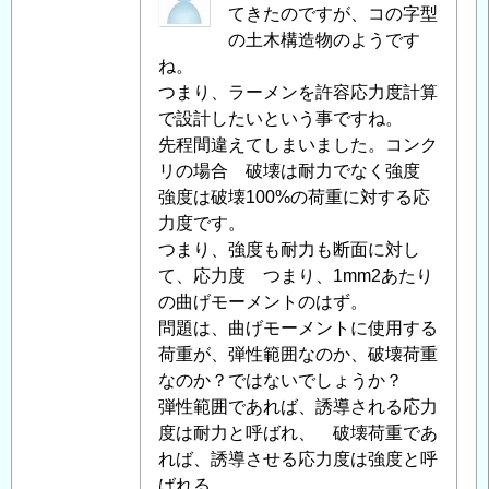
面
名
てきたのですが、コの字型
耐
投
の土木構造物のようです
力、
稿
ね。
応
者
つまり、ラーメンを許容応力度計算
力
に
で設計したいという事ですね。
度
よ
先程間違えてしまいました。コンク
に
る
リの場合 破壊は耐力でなく強度
つ
「
強度は破壊100%の荷重に対する応
Re:
い
鉄
力度です。
て
」
筋
つまり、強度も耐力も断面に対し
へ
コ
て、応力度 つまり、1mm2あたり
の
ン
の曲げモーメントのはず。
返
ク
問題は、曲げモーメントに使用する
信
リ
荷重が、弾性範囲なのか、破壊荷重
ー
なのか？ではないでしょうか？
ト
弾性範囲であれば、誘導される応力
の
度は耐力と呼ばれ、 破壊荷重であ
断
れば、誘導させる応力度は強度と呼
面
ばれる。