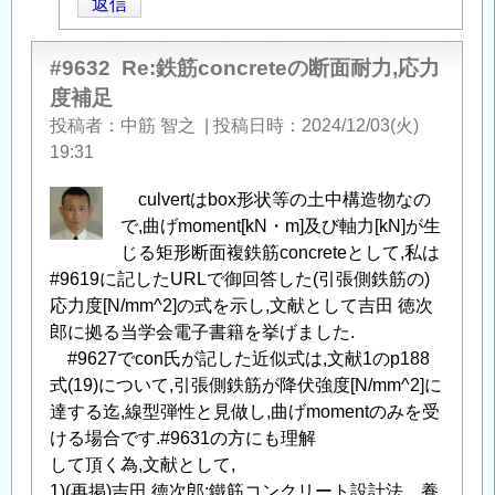
返信
よ
る
「
Re:
#9632
Re:鉄筋concreteの断面耐力,応力
鉄
度補足
筋
投稿者
中筋 智之
|
投稿日時
2024/12/03(火)
コ
19:31
ン
ク
culvertはbox形状等の土中構造物なの
リ
で,曲げmoment[kN・m]及び軸力[kN]が生
ー
じる矩形断面複鉄筋concreteとして,私は
ト
#9619に記したURLで御回答した(引張側鉄筋の)
の
応力度[N/mm^2]の式を示し,文献として吉田 徳次
断
郎に拠る当学会電子書籍を挙げました.
面
#9627でcon氏が記した近似式は,文献1のp188
耐
式(19)について,引張側鉄筋が降伏強度[N/mm^2]に
力、
達する迄,線型弾性と見做し,曲げmomentのみを受
応
ける場合です.#9631の方にも理解
力
して頂く為,文献として,
度
1)(再掲)吉田 徳次郎:鐵筋コンクリート設計法、養