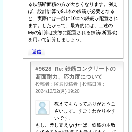
面
る鉄筋断面積の方が大きくなります。例え
耐
ば、設計計算で9.1本の鉄筋が必要となる
力、
と、実際には一般に10本の鉄筋が配置され
応
ます。したがって、最終的には、上述の
力
Myの計算は実際に配置される鉄筋(断面積)
度
を用いて計算しましょう。
に
返信
つ
い
て
」
#9628
Re: 鉄筋コンクリートの
へ
断面耐力、応力度について
の
投稿者
匿名投稿者
|
投稿日時
返
2024/12/02(月) 19:20
信
匿
教えてもらってありがとうご
名
ざいます。すごくわかりやす
投
いです。
稿
もし、差し支えなければ、鉄筋の本数