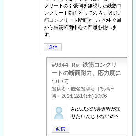
ク
クリートの引張側を無視した鉄筋コ
リ
ンクリート断面としてのIを、yは鉄
ー
筋コンクリート断面としての中立軸
ト
から鉄筋断面中心の距離を使いま
の
す。
断
返信
面
耐
力、
#9644
Re: 鉄筋コンクリ
応
ートの断面耐力、応力度に
力
ついて
度
投稿者
匿名投稿者
|
投稿日
に
時
2024/12/14(土) 10:06
つ
い
匿
Asの式の誘導過程が知
て
」
名
りたいんじゃないの？
へ
投
返信
の
稿