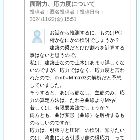
コ
面耐力、応力度について
ン
投稿者
匿名投稿者
|
投稿日時
ク
2024/11/22(金) 15:51
リ
ー
匿
お話から推測するに、ものはPC
ト
名
桁かなにかの検討でしょうか？
の
投
建築の梁だとひび割れを計算する
断
稿
事はないと思うので。
面
者
私は、建築士なので土木はあまり詳しくな
耐
に
いのですが、応力ではなく、応力度と言わ
力、
よ
れたので、σｍb=Ｍmax/zの解析だと予想
応
る
していました。
力
「
そうすると、あばら筋なし、主筋のみ、応
Re:
度
鉄
力の算定方法は、たわみ曲線よりM×y/I
に
筋
若しくは、有限要素法でしょうか？
つ
コ
両方とも、曲げ変形（曲線）を解析するも
い
ン
のらしいのですが、
て
」
ク
応力は、引張りと圧縮 の検討、知りたい
へ
リ
のは、湾曲による引張り側の縁応力 って