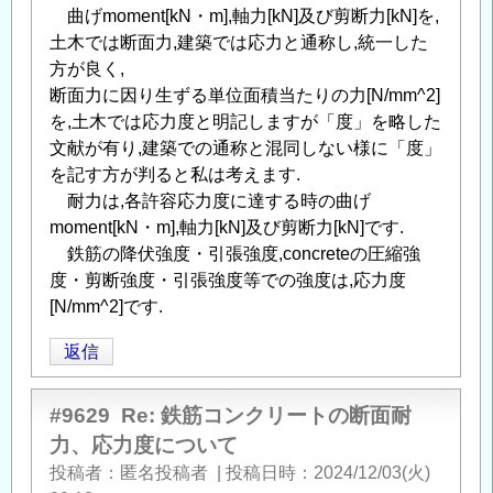
曲げmoment[kN・m],軸力[kN]及び剪断力[kN]を,
土木では断面力,建築では応力と通称し,統一した
方が良く,
断面力に因り生ずる単位面積当たりの力[N/mm^2]
を,土木では応力度と明記しますが「度」を略した
文献が有り,建築での通称と混同しない様に「度」
を記す方が判ると私は考えます.
耐力は,各許容応力度に達する時の曲げ
moment[kN・m],軸力[kN]及び剪断力[kN]です.
鉄筋の降伏強度・引張強度,concreteの圧縮強
度・剪断強度・引張強度等での強度は,応力度
[N/mm^2]です.
返信
#9629
Re: 鉄筋コンクリートの断面耐
力、応力度について
投稿者
匿名投稿者
|
投稿日時
2024/12/03(火)