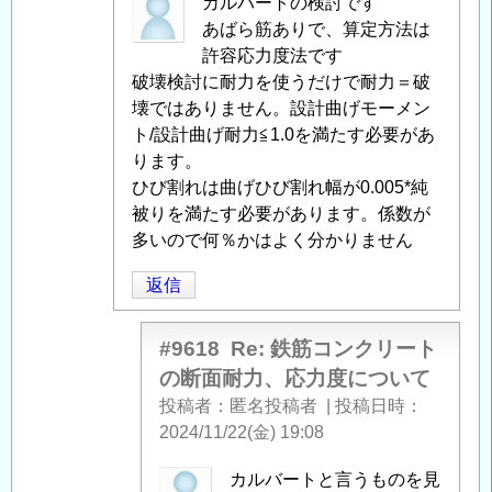
匿
カルバートの検討です
名
あばら筋ありで、算定方法は
投
許容応力度法です
稿
破壊検討に耐力を使うだけで耐力＝破
者
壊ではありません。設計曲げモーメン
に
ト/設計曲げ耐力≦1.0を満たす必要があ
よ
ります。
る
ひび割れは曲げひび割れ幅が0.005*純
「
被りを満たす必要があります。係数が
Re:
鉄
多いので何％かはよく分かりません
筋
返信
コ
ン
ク
#9618
Re: 鉄筋コンクリート
リ
の断面耐力、応力度について
ー
投稿者
匿名投稿者
|
投稿日時
ト
2024/11/22(金) 19:08
の
断
匿
カルバートと言うものを見