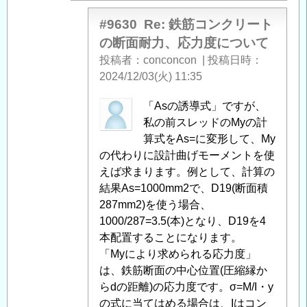
力
度
#9630
Re: 鉄筋コンクリート
に
の断面耐力、応力度について
つ
投稿者
conconcon
|
投稿日時
い
2024/12/03(火) 11:35
て
」
へ
匿
「Asの誘導式」ですが、
の
名
私の前スレッドのMyの計
返
投
算式をAs=に変形して、My
信
稿
の代わりに設計曲げモーメントを使
者
えば求まります。例として、計算の
に
結果As=1000mm2で、D19(断面積
よ
287mm2)を使う場合、
る
1000/287=3.5(本)となり、D19を4
「
本配置することになります。
Re:
鉄
「Myにより求められる応力度」
筋
は、鉄筋断面の中心位置(圧縮縁か
コ
らdの距離)の応力度です。σ=M/I・y
ン
の式に当てはめる場合は、Iはコン