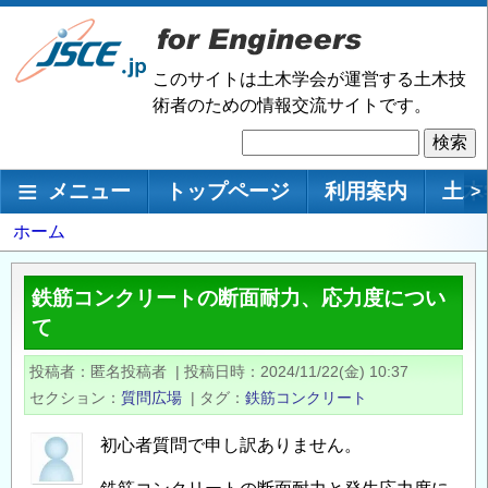
メ
イ
ン
このサイトは土木学会が運営する土木技
コ
術者のための情報交流サイトです。
ン
検
テ
索
ン
メインナビゲーション
メニュー
トップページ
利用案内
土木
>
ツ
に
パ
ホーム
移
ン
動
く
鉄筋コンクリートの断面耐力、応力度につい
ず
て
投稿者
匿名投稿者
|
投稿日時
2024/11/22(金) 10:37
セクション
質問広場
|
タグ
鉄筋コンクリート
初心者質問で申し訳ありません。