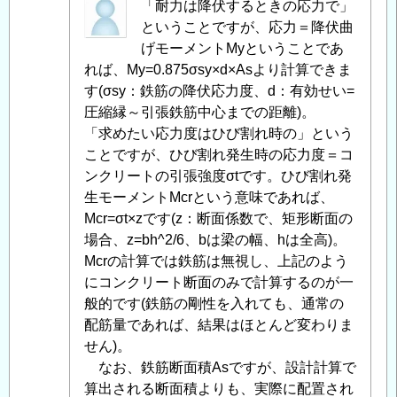
匿
「耐力は降伏するときの応力で」
名
ということですが、応力＝降伏曲
投
げモーメントMyということであ
稿
れば、My=0.875σsy×d×Asより計算できま
者
す(σsy：鉄筋の降伏応力度、d：有効せい=
に
圧縮縁～引張鉄筋中心までの距離)。
よ
「求めたい応力度はひび割れ時の」という
る
ことですが、ひび割れ発生時の応力度＝コ
「
ンクリートの引張強度σtです。ひび割れ発
Re:
鉄
生モーメントMcrという意味であれば、
筋
Mcr=σt×zです(z：断面係数で、矩形断面の
コ
場合、z=bh^2/6、bは梁の幅、hは全高)。
ン
Mcrの計算では鉄筋は無視し、上記のよう
ク
にコンクリート断面のみで計算するのが一
リ
般的です(鉄筋の剛性を入れても、通常の
ー
配筋量であれば、結果はほとんど変わりま
ト
せん)。
の
なお、鉄筋断面積Asですが、設計計算で
断
算出される断面積よりも、実際に配置され