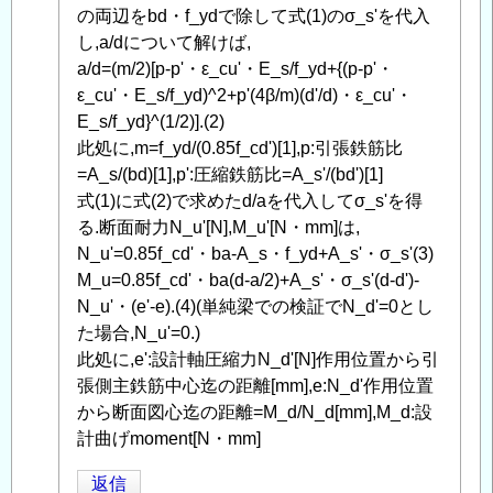
へ
の両辺をbd・f_ydで除して式(1)のσ_s'を代入
の
し,a/dについて解けば,
返
a/d=(m/2)[p-p'・ε_cu'・E_s/f_yd+{(p-p'・
信
ε_cu'・E_s/f_yd)^2+p'(4β/m)(d'/d)・ε_cu'・
E_s/f_yd}^(1/2)].(2)
此処に,m=f_yd/(0.85f_cd')[1],p:引張鉄筋比
=A_s/(bd)[1],p':圧縮鉄筋比=A_s'/(bd')[1]
式(1)に式(2)で求めたd/aを代入してσ_s'を得
る.断面耐力N_u'[N],M_u'[N・mm]は,
N_u'=0.85f_cd'・ba-A_s・f_yd+A_s'・σ_s'(3)
M_u=0.85f_cd'・ba(d-a/2)+A_s'・σ_s'(d-d')-
N_u'・(e'-e).(4)(単純梁での検証でN_d'=0とし
た場合,N_u'=0.)
此処に,e':設計軸圧縮力N_d'[N]作用位置から引
張側主鉄筋中心迄の距離[mm],e:N_d'作用位置
から断面図心迄の距離=M_d/N_d[mm],M_d:設
計曲げmoment[N・mm]
返信