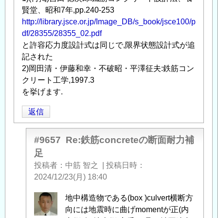
に
賢堂、昭和7年,pp.240-253
つ
http://library.jsce.or.jp/Image_DB/s_book/jsce100/p
い
df/28355/28355_02.pdf
て
」
と許容応力度設計式は同じで,限界状態設計式が追
へ
記された
の
2)岡田清・伊藤和幸・不破昭・平澤征夫:鉄筋コン
返
クリート工学,1997.3
信
を挙げます.
返信
#9657
Re:鉄筋concreteの断面耐力補
足
投稿者
中筋 智之
|
投稿日時
2024/12/23(月) 18:40
中
地中構造物である(box )culvert横断方
筋
向には地震時に曲げmomentが正(内