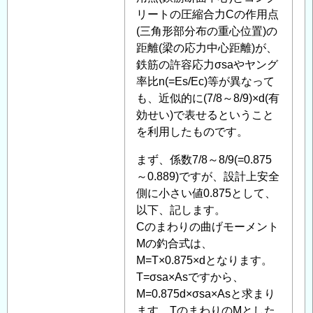
力
ン
リートの圧縮合力Cの作用点
度
ク
(三角形部分布の重心位置)の
に
リ
距離(梁の応力中心距離)が、
つ
ー
鉄筋の許容応力σsaやヤング
い
ト
率比n(=Es/Ec)等が異なって
て
」
の
も、近似的に(7/8～8/9)×d(有
へ
断
効せい)で表せるということ
の
面
を利用したものです。
返
耐
まず、係数7/8～8/9(=0.875
信
力、
～0.889)ですが、設計上安全
応
側に小さい値0.875として、
力
以下、記します。
度
Cのまわりの曲げモーメント
に
Mの釣合式は、
つ
M=T×0.875×dとなります。
い
T=σsa×Asですから、
て
」
M=0.875d×σsa×Asと求まり
へ
ます。TのまわりのMとした