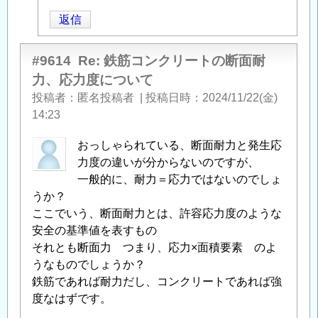
稿
返信
者
に
よ
#9614
Re: 鉄筋コンクリートの断面耐
る
力、応力度について
「
Re:
投稿者
匿名投稿者
|
投稿日時
2024/11/22(金)
鉄
14:23
筋
コ
おっしゃられている、断面耐力と発生応
ン
力度の違いが分からないのですが、
ク
一般的に、耐力＝応力ではないのでしょ
リ
うか？
ー
ここでいう、断面耐力とは、許容応力度のような
ト
安全の基準値を表すもの
の
それとも断面力 つまり、応力×面積要素 のよ
断
うなものでしょうか？
面
鉄筋であれば耐力だし、コンクリートであれば強
耐
度なはずです。
力、