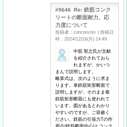
返
者
信
に
#9646
Re: 鉄筋コンク
よ
リートの断面耐力、応
る
力度について
「
Re:
投稿者
conconcon
|
投稿日
鉄
時
2024/12/16(月) 14:49
筋
コ
匿
中筋 智之氏が文献
ン
名
を紹介されておら
ク
投
れますが、かいつ
リ
稿
まんで説明します。
ー
者
略算式は、次のように求ま
ト
に
ります。単鉄筋矩形断面で
の
よ
説明しますが、そのまま複
断
る
鉄筋矩形断面にも使われて
面
「
います。図があるとわかり
Re:
耐
鉄
やすいのですが、ご容赦く
力、
筋
ださい。鉄筋の引張力Tの作
応
コ
用点(鉄筋断面中心)とコンク