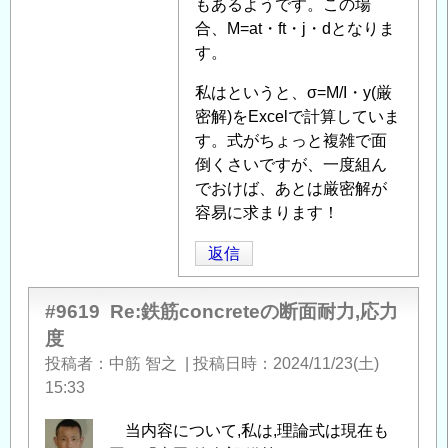
もあるようです。この場
合、M=at・ft・j・dとなりま
す。
私はというと、σ=M/I・y(厳
密解)をExcelで計算していま
す。式がちょっと複雑で面
倒くさいですが、一度組ん
でおけば、あとは厳密解が
容易に求まります！
返信
#9619
Re:鉄筋concreteの断面耐力,応力
度
投稿者
中筋 智之
|
投稿日時
2024/11/23(土)
15:33
当内容について,私は,理論式は現在も