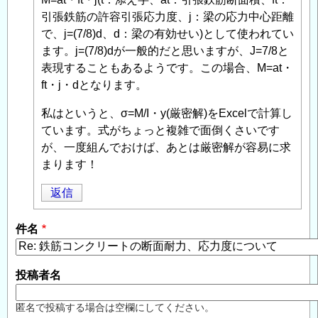
引張鉄筋の許容引張応力度、j：梁の応力中心距離
で、j=(7/8)d、d：梁の有効せい)として使われてい
ます。j=(7/8)dが一般的だと思いますが、J=7/8と
表現することもあるようです。この場合、M=at・
ft・j・dとなります。
私はというと、σ=M/I・y(厳密解)をExcelで計算し
ています。式がちょっと複雑で面倒くさいです
が、一度組んでおけば、あとは厳密解が容易に求
まります！
返信
件名
投稿者名
匿名で投稿する場合は空欄にしてください。