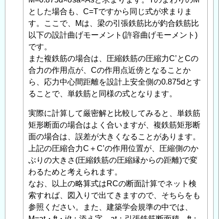
断
とした場合も、C=Tですから同じ式が求まりま
面
す。ここで、Mは、梁の引張鉄筋比が釣合鉄筋比
耐
以下の設計曲げモーメント(許容曲げモーメント)
力、
です。
応
また複鉄筋の場合は、圧縮鉄筋の圧縮力C’とCの
力
合力の作用点が、Cの作用点近傍となることか
度
ら、応力中心間距離を設計上安全側の0.875dとす
に
ることで、単鉄筋と同様の式となります。
つ
い
実際に計算して厳密解と比較してみると、単鉄筋
て
」
矩形断面の場合はよく合いますが、複鉄筋矩形断
へ
面の場合は、誤差が大きくなることがあります。
の
上記の圧縮合力C＋C’の作用位置が、圧縮側のか
返
ぶりの大きさ(圧縮鉄筋の圧縮縁からの距離)で変
信
わるためと考えられます。
なお、以上の略算式はRCの断面計算でネット検
索すれば、図入りで出てきますので、そちらをも
参照ください。また、建築学会規準の中では、
M=at・ft・j(t：添え字、at：引張鉄筋断面積、ft：