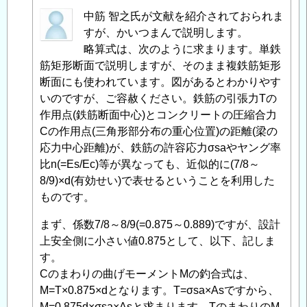
匿
中筋 智之氏が文献を紹介されておられま
名
すが、かいつまんで説明します。
投
略算式は、次のように求まります。単鉄
稿
筋矩形断面で説明しますが、そのまま複鉄筋矩形
者
断面にも使われています。図があるとわかりやす
に
いのですが、ご容赦ください。鉄筋の引張力Tの
よ
作用点(鉄筋断面中心)とコンクリートの圧縮合力
る
Cの作用点(三角形部分布の重心位置)の距離(梁の
「
応力中心距離)が、鉄筋の許容応力σsaやヤング率
Re:
鉄
比n(=Es/Ec)等が異なっても、近似的に(7/8～
筋
8/9)×d(有効せい)で表せるということを利用した
コ
ものです。
ン
まず、係数7/8～8/9(=0.875～0.889)ですが、設計
ク
上安全側に小さい値0.875として、以下、記しま
リ
す。
ー
Cのまわりの曲げモーメントMの釣合式は、
ト
M=T×0.875×dとなります。T=σsa×Asですから、
の
M=0.875d×σsa×Asと求まります。TのまわりのM