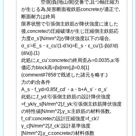
智
空側)負(地山側)交番で,且つ軸圧縮力
之
が生じる為,矩形断面複鉄筋concreteが適正で,
に
断面耐力は終局
よ
限界状態で引張側主鉄筋が降伏強度に達した
る
後,concreteの圧縮破壊が生じ圧縮側主鉄筋応
「
力度σ_s'[N/mm^2]が降伏強度以下の場合,
Re:
鉄
σ_s'=E_s・ε_cu'(1-d'/x)=E_s・ε_cu'{1-β(d'/d)
筋
(d/a)}.(1)
concrete
此処に,ε_cu':concreteの終局歪み=0.0035,a:等
の
価応力block高=βx[mm],β=0.8[1]
断
(comment#7858で既述した諸元を略す.)
面
力の釣合条件
耐
A_s・f_yd=0.85f_cd'・a・b+A_s'・σ_s'
力,
此処に,f_yd:引張側主鉄筋の設計降伏強度
応
=f_yk/γ_s[N/mm^2],f_yk:引張側主鉄筋降伏強度
力
の特性値[N/mm^2],γ_s:主鉄筋の材料係数,
度
f_cd':concreteの設計圧縮強度=f_ck'/
補
γ_c[N/mm^2],f_ck':設計基準強度
足
[N/mm^2],γ_c:concreteの材料係数
」