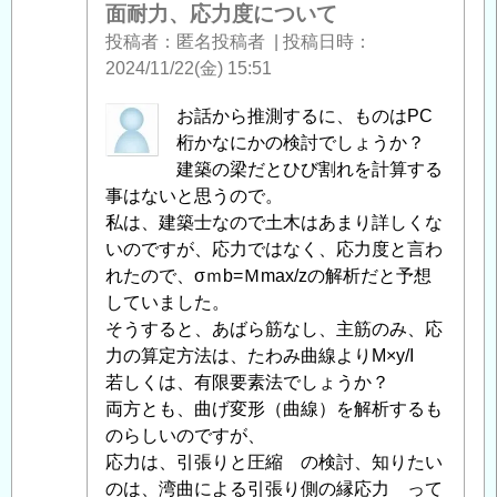
コ
面耐力、応力度について
ン
投稿者
匿名投稿者
|
投稿日時
ク
2024/11/22(金) 15:51
リ
ー
匿
お話から推測するに、ものはPC
ト
名
桁かなにかの検討でしょうか？
の
投
建築の梁だとひび割れを計算する
断
稿
事はないと思うので。
面
者
私は、建築士なので土木はあまり詳しくな
耐
に
いのですが、応力ではなく、応力度と言わ
力、
よ
れたので、σｍb=Ｍmax/zの解析だと予想
応
る
していました。
力
「
そうすると、あばら筋なし、主筋のみ、応
Re:
度
鉄
力の算定方法は、たわみ曲線よりM×y/I
に
筋
若しくは、有限要素法でしょうか？
つ
コ
両方とも、曲げ変形（曲線）を解析するも
い
ン
のらしいのですが、
て
」
ク
応力は、引張りと圧縮 の検討、知りたい
へ
リ
のは、湾曲による引張り側の縁応力 って