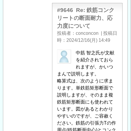
返
者
信
に
#9646
Re: 鉄筋コンク
よ
リートの断面耐力、応
る
力度について
「
Re:
投稿者
conconcon
|
投稿日
鉄
時
2024/12/16(月) 14:49
筋
コ
匿
中筋 智之氏が文献
ン
名
を紹介されておら
ク
投
れますが、かいつ
リ
稿
まんで説明します。
ー
者
略算式は、次のように求ま
ト
に
ります。単鉄筋矩形断面で
の
よ
説明しますが、そのまま複
断
る
鉄筋矩形断面にも使われて
面
「
います。図があるとわかり
Re:
耐
鉄
やすいのですが、ご容赦く
力、
筋
ださい。鉄筋の引張力Tの作
応
コ
用点(鉄筋断面中心)とコンク