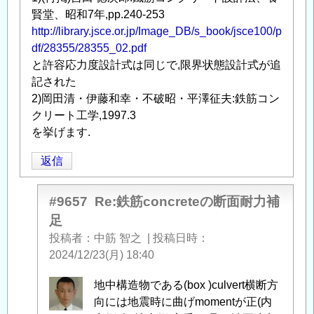
に
賢堂、昭和7年,pp.240-253
つ
http://library.jsce.or.jp/Image_DB/s_book/jsce100/p
い
df/28355/28355_02.pdf
て
」
と許容応力度設計式は同じで,限界状態設計式が追
へ
記された
の
2)岡田清・伊藤和幸・不破昭・平澤征夫:鉄筋コン
返
クリート工学,1997.3
信
を挙げます.
返信
#9657
Re:鉄筋concreteの断面耐力補
足
投稿者
中筋 智之
|
投稿日時
2024/12/23(月) 18:40
中
地中構造物である(box )culvert横断方
筋
向には地震時に曲げmomentが正(内