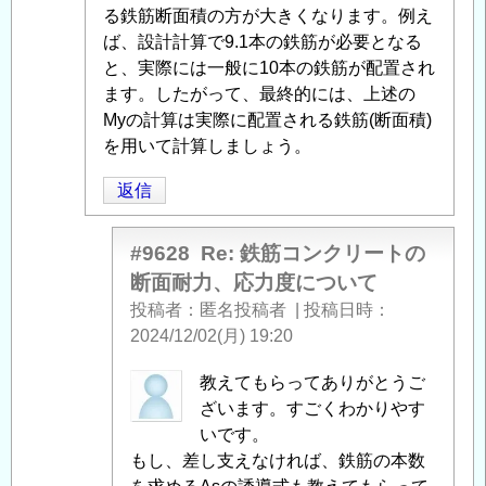
面
る鉄筋断面積の方が大きくなります。例え
耐
ば、設計計算で9.1本の鉄筋が必要となる
力、
と、実際には一般に10本の鉄筋が配置され
応
ます。したがって、最終的には、上述の
力
Myの計算は実際に配置される鉄筋(断面積)
度
を用いて計算しましょう。
に
返信
つ
い
て
」
#9628
Re: 鉄筋コンクリートの
へ
断面耐力、応力度について
の
投稿者
匿名投稿者
|
投稿日時
返
2024/12/02(月) 19:20
信
匿
教えてもらってありがとうご
名
ざいます。すごくわかりやす
投
いです。
稿
もし、差し支えなければ、鉄筋の本数