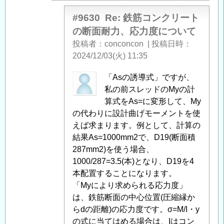
力
度
#9630
Re: 鉄筋コンクリート
に
の断面耐力、応力度について
つ
投稿者
conconcon
|
投稿日時
い
2024/12/03(火) 11:35
て
」
へ
匿
「Asの誘導式」ですが、
の
名
私の前スレッドのMyの計
返
投
算式をAs=に変形して、My
信
稿
の代わりに設計曲げモーメントを使
者
えば求まります。例として、計算の
に
結果As=1000mm2で、D19(断面積
よ
287mm2)を使う場合、
る
1000/287=3.5(本)となり、D19を4
「
本配置することになります。
Re:
鉄
「Myにより求められる応力度」
筋
は、鉄筋断面の中心位置(圧縮縁か
コ
らdの距離)の応力度です。σ=M/I・y
ン
の式に当てはめる場合は、Iはコン