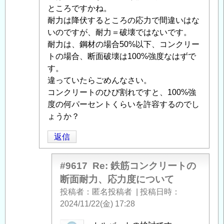
の
ー
ところですかね。
返
ト
耐力は降伏するところの応力で間違いはな
信
の
いのですが、耐力＝破壊ではないです。
断
耐力は、鋼材の場合50%以下、コンクリー
面
トの場合、断面破壊は100%強度なはずで
耐
す。
力、
違っていたらごめんなさい。
応
コンクリートのひび割れですと、100%強
力
度の何パーセントくらいを許容するのでし
度
ょうか？
に
返信
つ
い
て
」
#9617
Re: 鉄筋コンクリートの
へ
断面耐力、応力度について
の
投稿者
匿名投稿者
|
投稿日時
返
2024/11/22(金) 17:28
信