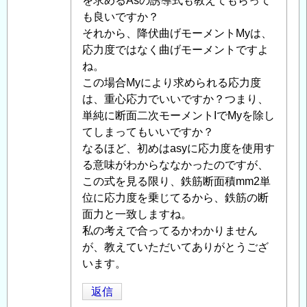
者
を求めるAsの誘導式も教えてもらって
に
も良いですか？
よ
それから、降伏曲げモーメントMyは、
る
応力度ではなく曲げモーメントですよ
「
ね。
Re:
鉄
この場合Myにより求められる応力度
筋
は、重心応力でいいですか？つまり、
コ
単純に断面二次モーメントIでMyを除し
ン
てしまってもいいですか？
ク
なるほど、初めはasyに応力度を使用す
リ
る意味がわからななかったのですが、
ー
この式を見る限り、鉄筋断面積mm2単
ト
位に応力度を乗じてるから、鉄筋の断
の
面力と一致しますね。
断
私の考えで合ってるかわかりません
面
が、教えていただいてありがとうござ
耐
います。
力、
返信
応