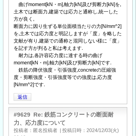
曲げmoment[kN・m],軸力[kN]及び剪断力[kN]を,
土木では断面力,建築では応力と通称し,統一した
方が良く,
断面力に因り生ずる単位面積当たりの力[N/mm^2]
を,土木では応力度と明記しますが「度」を略した
文献が有り,建築での通称と混同しない様に「度」
を記す方が判ると私は考えます.
耐力は,各許容応力度に達する時の曲げ
moment[kN・m],軸力[kN]及び剪断力[kN]です.
鉄筋の降伏強度・引張強度,concreteの圧縮強
度・剪断強度・引張強度等での強度は,応力度
[N/mm^2]です.
返信
#9629
Re: 鉄筋コンクリートの断面耐
力、応力度について
投稿者
匿名投稿者
|
投稿日時
2024/12/03(火)