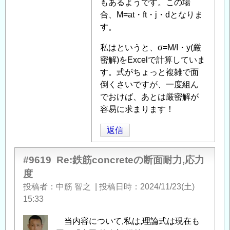
もあるようです。この場
合、M=at・ft・j・dとなりま
す。
私はというと、σ=M/I・y(厳
密解)をExcelで計算していま
す。式がちょっと複雑で面
倒くさいですが、一度組ん
でおけば、あとは厳密解が
容易に求まります！
返信
#9619
Re:鉄筋concreteの断面耐力,応力
度
投稿者
中筋 智之
|
投稿日時
2024/11/23(土)
15:33
当内容について,私は,理論式は現在も