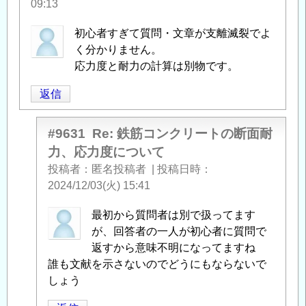
09:13
初心者すぎて質問・文章が支離滅裂でよ
く分かりません。
応力度と耐力の計算は別物です。
返信
#9631
Re: 鉄筋コンクリートの断面耐
力、応力度について
投稿者
匿名投稿者
|
投稿日時
2024/12/03(火) 15:41
匿
最初から質問者は別で扱ってます
名
が、回答者の一人が初心者に質問で
投
返すから意味不明になってますね
稿
誰も文献を示さないのでどうにもならないで
者
しょう
に