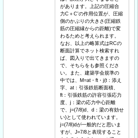
があります。上記の圧縮合
力C＋C’の作用位置が、圧縮
側のかぶりの大きさ(圧縮鉄
筋の圧縮縁からの距離)で変
わるためと考えられます。
なお、以上の略算式はRCの
断面計算でネット検索すれ
ば、図入りで出てきますの
で、そちらをも参照くださ
い。また、建築学会規準の
中では、M=at・ft・j(t：添え
字、at：引張鉄筋断面積、
ft：引張鉄筋の許容引張応力
度、j：梁の応力中心距離
で、j=(7/8)d、d：梁の有効せ
い)として使われています。
j=(7/8)dが一般的だと思いま
すが、J=7/8と表現すること