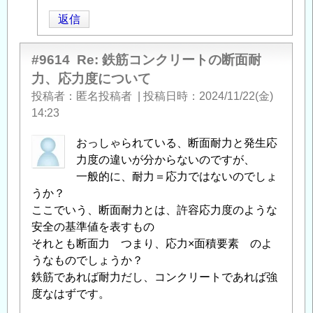
稿
返信
者
に
よ
#9614
Re: 鉄筋コンクリートの断面耐
る
力、応力度について
「
Re:
投稿者
匿名投稿者
|
投稿日時
2024/11/22(金)
鉄
14:23
筋
コ
おっしゃられている、断面耐力と発生応
ン
力度の違いが分からないのですが、
ク
一般的に、耐力＝応力ではないのでしょ
リ
うか？
ー
ここでいう、断面耐力とは、許容応力度のような
ト
安全の基準値を表すもの
の
それとも断面力 つまり、応力×面積要素 のよ
断
うなものでしょうか？
面
鉄筋であれば耐力だし、コンクリートであれば強
耐
度なはずです。
力、