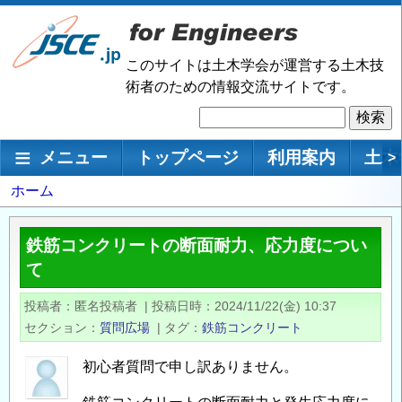
メ
イ
ン
このサイトは土木学会が運営する土木技
コ
術者のための情報交流サイトです。
ン
検
テ
索
ン
メインナビゲーション
メニュー
トップページ
利用案内
土木
>
ツ
に
パ
ホーム
移
ン
動
く
鉄筋コンクリートの断面耐力、応力度につい
ず
て
投稿者
匿名投稿者
|
投稿日時
2024/11/22(金) 10:37
セクション
質問広場
|
タグ
鉄筋コンクリート
初心者質問で申し訳ありません。