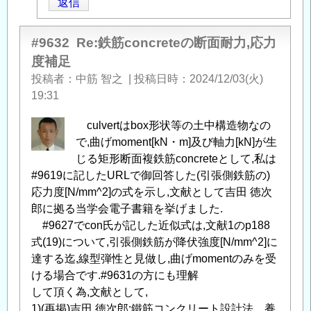
返信
よ
る
「
Re:
#9632
Re:鉄筋concreteの断面耐力,応力
鉄
度補足
筋
投稿者
中筋 智之
|
投稿日時
2024/12/03(火)
コ
19:31
ン
ク
culvertはbox形状等の土中構造物なの
リ
で,曲げmoment[kN・m]及び軸力[kN]が生
ー
じる矩形断面複鉄筋concreteとして,私は
ト
#9619に記したURLで御回答した(引張側鉄筋の)
の
応力度[N/mm^2]の式を示し,文献として吉田 徳次
断
郎に拠る当学会電子書籍を挙げました.
面
#9627でcon氏が記した近似式は,文献1のp188
耐
式(19)について,引張側鉄筋が降伏強度[N/mm^2]に
力、
達する迄,線型弾性と見做し,曲げmomentのみを受
応
ける場合です.#9631の方にも理解
力
して頂く為,文献として,
度
1)(再掲)吉田 徳次郎:鐵筋コンクリート設計法、養