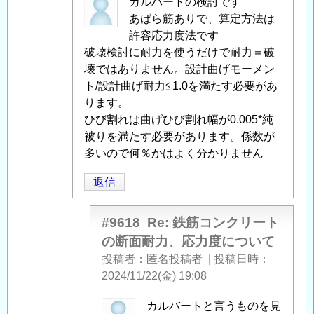
匿
カルバートの検討です
名
あばら筋ありで、算定方法は
投
許容応力度法です
稿
破壊検討に耐力を使うだけで耐力＝破
者
壊ではありません。設計曲げモーメン
に
ト/設計曲げ耐力≦1.0を満たす必要があ
よ
ります。
る
ひび割れは曲げひび割れ幅が0.005*純
「
被りを満たす必要があります。係数が
Re:
鉄
多いので何％かはよく分かりません
筋
返信
コ
ン
ク
#9618
Re: 鉄筋コンクリート
リ
の断面耐力、応力度について
ー
投稿者
匿名投稿者
|
投稿日時
ト
2024/11/22(金) 19:08
の
断
匿
カルバートと言うものを見