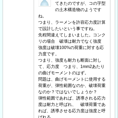
面
名
てきたのですが、コの字型
耐
投
の土木構造物のようです
力、
稿
ね。
応
者
つまり、ラーメンを許容応力度計算
力
に
で設計したいという事ですね。
度
よ
先程間違えてしまいました。コンク
に
る
リの場合 破壊は耐力でなく強度
つ
「
強度は破壊100%の荷重に対する応
Re:
い
鉄
力度です。
て
」
筋
つまり、強度も耐力も断面に対し
へ
コ
て、応力度 つまり、1mm2あたり
の
ン
の曲げモーメントのはず。
返
ク
問題は、曲げモーメントに使用する
信
リ
荷重が、弾性範囲なのか、破壊荷重
ー
なのか？ではないでしょうか？
ト
弾性範囲であれば、誘導される応力
の
度は耐力と呼ばれ、 破壊荷重であ
断
れば、誘導させる応力度は強度と呼
面
ばれる。