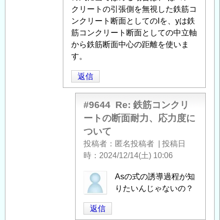
ク
クリートの引張側を無視した鉄筋コ
リ
ンクリート断面としてのIを、yは鉄
ー
筋コンクリート断面としての中立軸
ト
から鉄筋断面中心の距離を使いま
の
す。
断
返信
面
耐
力、
#9644
Re: 鉄筋コンクリ
応
ートの断面耐力、応力度に
力
ついて
度
投稿者
匿名投稿者
|
投稿日
に
時
2024/12/14(土) 10:06
つ
い
匿
Asの式の誘導過程が知
て
」
名
りたいんじゃないの？
へ
投
返信
の
稿