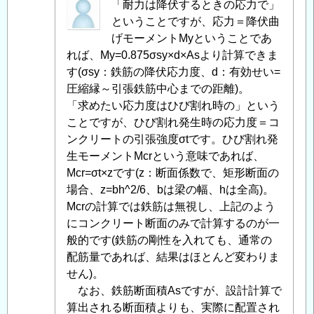
匿
「耐力は降伏するときの応力で」
名
ということですが、応力＝降伏曲
投
げモーメントMyということであ
稿
れば、My=0.875σsy×d×Asより計算できま
者
す(σsy：鉄筋の降伏応力度、d：有効せい=
に
圧縮縁～引張鉄筋中心までの距離)。
よ
「求めたい応力度はひび割れ時の」という
る
ことですが、ひび割れ発生時の応力度＝コ
「
ンクリートの引張強度σtです。ひび割れ発
Re:
鉄
生モーメントMcrという意味であれば、
筋
Mcr=σt×zです(z：断面係数で、矩形断面の
コ
場合、z=bh^2/6、bは梁の幅、hは全高)。
ン
Mcrの計算では鉄筋は無視し、上記のよう
ク
にコンクリート断面のみで計算するのが一
リ
般的です(鉄筋の剛性を入れても、通常の
ー
配筋量であれば、結果はほとんど変わりま
ト
せん)。
の
なお、鉄筋断面積Asですが、設計計算で
断
算出される断面積よりも、実際に配置され