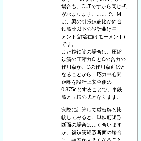
の
場合も、C=Tですから同じ式
返
が求まります。ここで、M
信
は、梁の引張鉄筋比が釣合
鉄筋比以下の設計曲げモー
メント(許容曲げモーメント)
です。
また複鉄筋の場合は、圧縮
鉄筋の圧縮力C’とCの合力の
作用点が、Cの作用点近傍と
なることから、応力中心間
距離を設計上安全側の
0.875dとすることで、単鉄
筋と同様の式となります。
実際に計算して厳密解と比
較してみると、単鉄筋矩形
断面の場合はよく合います
が、複鉄筋矩形断面の場合
は、誤差が大きくなること