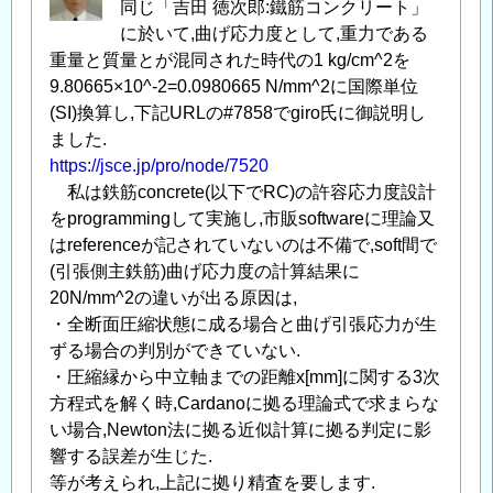
同じ「吉田 徳次郎:鐵筋コンクリート」
に於いて,曲げ応力度として,重力である
重量と質量とが混同された時代の1 kg/cm^2を
9.80665×10^-2=0.0980665 N/mm^2に国際単位
(SI)換算し,下記URLの#7858でgiro氏に御説明し
ました.
https://jsce.jp/pro/node/7520
私は鉄筋concrete(以下でRC)の許容応力度設計
をprogrammingして実施し,市販softwareに理論又
はreferenceが記されていないのは不備で,soft間で
(引張側主鉄筋)曲げ応力度の計算結果に
20N/mm^2の違いが出る原因は,
・全断面圧縮状態に成る場合と曲げ引張応力が生
ずる場合の判別ができていない.
・圧縮縁から中立軸までの距離x[mm]に関する3次
方程式を解く時,Cardanoに拠る理論式で求まらな
い場合,Newton法に拠る近似計算に拠る判定に影
響する誤差が生じた.
等が考えられ,上記に拠り精査を要します.