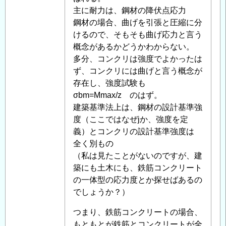
耐
主に耐力は、鋼材の降伏点応力
力、
鋼材の場合、曲げを引張と圧縮に分
応
けるので、そもそも曲げ応力と言う
力
概念があるかどうかわからない。
度
多分、コンクリは強度でよかったは
に
ず、コンクリには曲げと言う概念が
つ
存在し、強度試験も
い
σbm=Mmax/z のはず。
て
建築基準法上は、鋼材の設計基準強
」
へ
度（ここではなぜjか、強度を定
の
義）とコンクリの設計基準強度は
返
全く別もの
信
（私は見たことがないのですが、建
築にも土木にも、鉄筋コンクリート
の一体型の応力度とか探せばあるの
でしょうか？）
つまり、鉄筋コンクリートの場合、
もともとが鉄筋とコンクリートが全