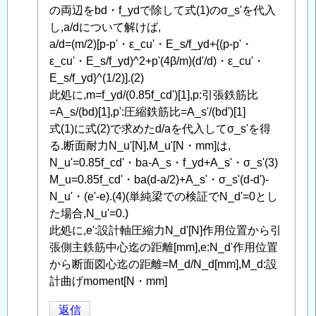
へ
の両辺をbd・f_ydで除して式(1)のσ_s'を代入
の
し,a/dについて解けば,
返
a/d=(m/2)[p-p'・ε_cu'・E_s/f_yd+{(p-p'・
信
ε_cu'・E_s/f_yd)^2+p'(4β/m)(d'/d)・ε_cu'・
E_s/f_yd}^(1/2)].(2)
此処に,m=f_yd/(0.85f_cd')[1],p:引張鉄筋比
=A_s/(bd)[1],p':圧縮鉄筋比=A_s'/(bd')[1]
式(1)に式(2)で求めたd/aを代入してσ_s'を得
る.断面耐力N_u'[N],M_u'[N・mm]は,
N_u'=0.85f_cd'・ba-A_s・f_yd+A_s'・σ_s'(3)
M_u=0.85f_cd'・ba(d-a/2)+A_s'・σ_s'(d-d')-
N_u'・(e'-e).(4)(単純梁での検証でN_d'=0とし
た場合,N_u'=0.)
此処に,e':設計軸圧縮力N_d'[N]作用位置から引
張側主鉄筋中心迄の距離[mm],e:N_d'作用位置
から断面図心迄の距離=M_d/N_d[mm],M_d:設
計曲げmoment[N・mm]
返信