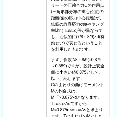
力
ン
リートの圧縮合力Cの作用点
度
ク
(三角形部分布の重心位置)の
に
リ
距離(梁の応力中心距離)が、
つ
ー
鉄筋の許容応力σsaやヤング
い
ト
率比n(=Es/Ec)等が異なって
て
」
の
も、近似的に(7/8～8/9)×d(有
へ
断
効せい)で表せるということ
の
面
を利用したものです。
返
耐
まず、係数7/8～8/9(=0.875
信
力、
～0.889)ですが、設計上安全
応
側に小さい値0.875として、
力
以下、記します。
度
Cのまわりの曲げモーメント
に
Mの釣合式は、
つ
M=T×0.875×dとなります。
い
T=σsa×Asですから、
て
」
M=0.875d×σsa×Asと求まり
へ
ます。TのまわりのMとした