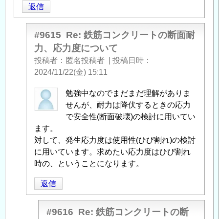
返信
応
力
度
#9615
Re: 鉄筋コンクリートの断面耐
に
力、応力度について
つ
投稿者
匿名投稿者
|
投稿日時
い
2024/11/22(金) 15:11
て
」
へ
匿
勉強中なのでまだまだ理解がありま
の
名
せんが、耐力は降伏するときの応力
返
投
で安全性(断面破壊)の検討に用いてい
信
稿
ます。
者
対して、発生応力度は使用性(ひび割れ)の検討
に
に用いています。求めたい応力度はひび割れ
よ
時の、ということになります。
る
返信
「
Re:
鉄
筋
#9616
Re: 鉄筋コンクリートの断