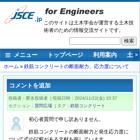
メ
イ
ン
このサイトは土木学会が運営する土木技
コ
術者のための情報交流サイトです。
ン
検
テ
索
ン
メインナビゲーション
メニュー
トップページ
利用案内
土木
>
ツ
に
パ
ホーム
鉄筋コンクリートの断面耐力、応力度について
移
ン
動
く
コメントを追加
ず
投稿者
匿名投稿者
|
投稿日時
2024/11/22(金) 10:37
セクション
質問広場
|
タグ
鉄筋コンクリート
初心者質問で申し訳ありません。
鉄筋コンクリートの断面耐力と発生応力度に
ついて式の記載がある文献を探しています。