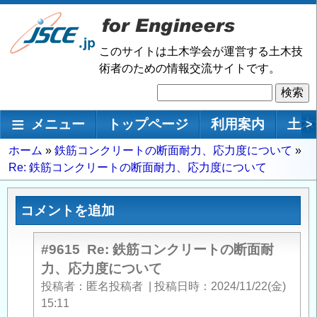
メ
イ
ン
このサイトは土木学会が運営する土木技
コ
術者のための情報交流サイトです。
ン
検
テ
索
ン
メインナビゲーション
メニュー
トップページ
利用案内
土木
>
ツ
に
パ
ホーム
鉄筋コンクリートの断面耐力、応力度について
移
Re: 鉄筋コンクリートの断面耐力、応力度について
ン
動
く
ず
コメントを追加
#9615
Re: 鉄筋コンクリートの断面耐
力、応力度について
投稿者
匿名投稿者
|
投稿日時
2024/11/22(金)
15:11