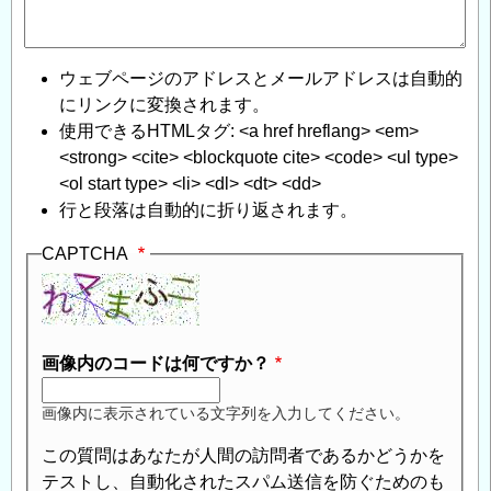
断
面
耐
ウェブページのアドレスとメールアドレスは自動的
力、
にリンクに変換されます。
応
使用できるHTMLタグ: <a href hreflang> <em>
力
<strong> <cite> <blockquote cite> <code> <ul type>
度
<ol start type> <li> <dl> <dt> <dd>
に
行と段落は自動的に折り返されます。
つ
い
CAPTCHA
て
」
へ
の
返
画像内のコードは何ですか？
信
画像内に表示されている文字列を入力してください。
この質問はあなたが人間の訪問者であるかどうかを
テストし、自動化されたスパム送信を防ぐためのも