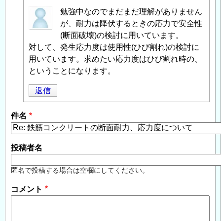
匿
勉強中なのでまだまだ理解がありません
名
が、耐力は降伏するときの応力で安全性
投
(断面破壊)の検討に用いています。
稿
対して、発生応力度は使用性(ひび割れ)の検討に
者
用いています。求めたい応力度はひび割れ時の、
に
ということになります。
よ
返信
る
「
Re:
件名
鉄
筋
コ
投稿者名
ン
ク
匿名で投稿する場合は空欄にしてください。
リ
コメント
ー
ト
の