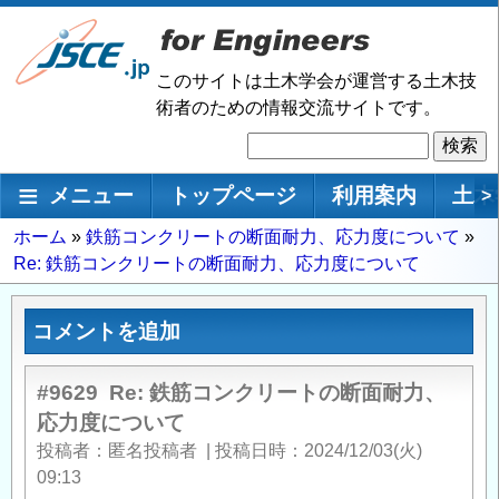
メ
イ
ン
このサイトは土木学会が運営する土木技
コ
術者のための情報交流サイトです。
ン
検
テ
索
ン
メインナビゲーション
メニュー
トップページ
利用案内
土木
>
ツ
に
パ
ホーム
鉄筋コンクリートの断面耐力、応力度について
移
Re: 鉄筋コンクリートの断面耐力、応力度について
ン
動
く
ず
コメントを追加
#9629
Re: 鉄筋コンクリートの断面耐力、
応力度について
投稿者
匿名投稿者
|
投稿日時
2024/12/03(火)
09:13