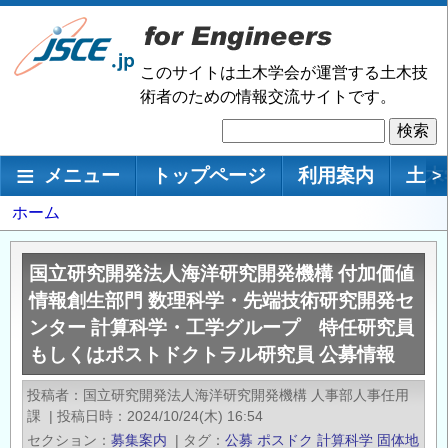
メ
イ
ン
このサイトは土木学会が運営する土木技
コ
術者のための情報交流サイトです。
ン
検
テ
索
ン
メインナビゲーション
メニュー
トップページ
利用案内
土木
>
ツ
に
パ
ホーム
移
ン
動
く
国立研究開発法人海洋研究開発機構 付加価値
ず
情報創生部門 数理科学・先端技術研究開発セ
ンター 計算科学・工学グループ 特任研究員
もしくはポストドクトラル研究員 公募情報
投稿者
国立研究開発法人海洋研究開発機構 人事部人事任用
課
|
投稿日時
2024/10/24(木) 16:54
セクション
募集案内
|
タグ
公募
ポスドク
計算科学
固体地