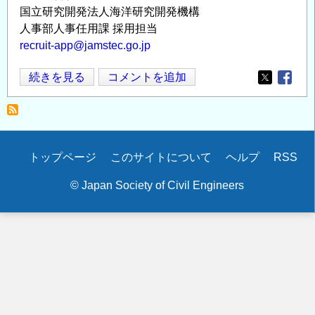
国立研究開発法人海洋研究開発機構
人事部人事任用課 採用担当
recruit-app@jamstec.go.jp
国
続きを見る
コメントを追加
Opens in
Opens
立
研
究
開
Secondary
トップページ
このサイトについて
ヘルプ
RSS
発
menu
法
© Japan Society of Civil Engineers
人
海
洋
研
究
開
発