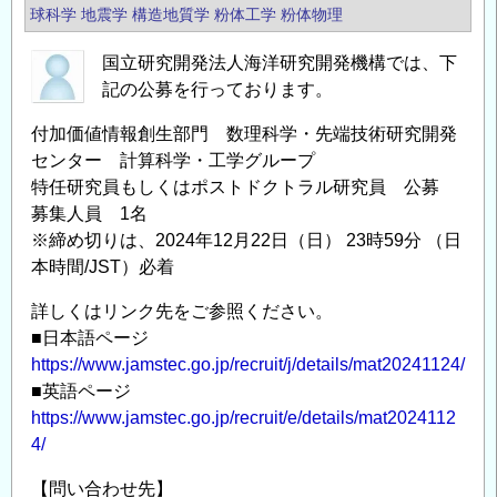
球科学
地震学
構造地質学
粉体工学
粉体物理
国立研究開発法人海洋研究開発機構では、下
記の公募を行っております。
付加価値情報創生部門 数理科学・先端技術研究開発
センター 計算科学・工学グループ
特任研究員もしくはポストドクトラル研究員 公募
募集人員 1名
※締め切りは、2024年12月22日（日） 23時59分 （日
本時間/JST）必着
詳しくはリンク先をご参照ください。
■日本語ページ
https://www.jamstec.go.jp/recruit/j/details/mat20241124/
■英語ページ
https://www.jamstec.go.jp/recruit/e/details/mat2024112
4/
【問い合わせ先】