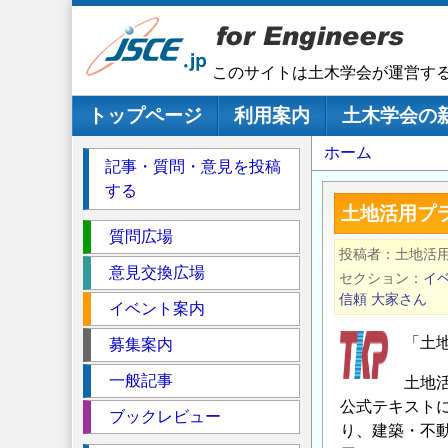
メ
イ
ン
このサイトは土木学会が運営す
コ
ン
メインナビゲーション
トップページ
利用案内
土木学会の
テ
パ
ホーム
ン
記事・質問・意見を投稿
ツ
ン
する
に
く
土地活用プ
移
セ
ず
質問広場
動
投稿者
土地活
ク
意見交換広場
セクション
イ
シ
信頼
大家さん
イベント案内
ョ
ン
「土
募集案内
一般記事
土地
公式テキスト
ブックレビュー
り、建築・不