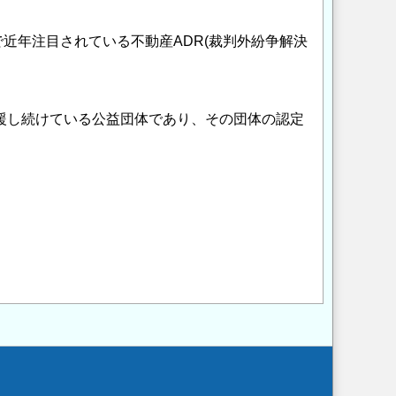
近年注目されている不動産ADR(裁判外紛争解決
支援し続けている公益団体であり、その団体の認定
Opens in a new wi
Opens in a new