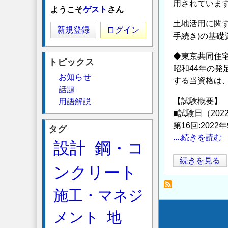
用されていま
ようこそ
ゲスト
さん
土地活用に関
新規登録
ログイン
手続き)の基
◆東京共同住
トピックス
昭和44年の
お知らせ
する当資格は
話題
【試験概要】
用語解説
■試験日（202
第16回:2022
タグ
....続きを読む
設計
鋼・コ
土
続きを見る
ンクリート
地
活
施工・マネジ
用
プ
メント
地
Secondary
ラ