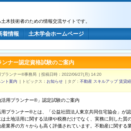
る土木技術者のための情報交流サイトです。
新着情報
土木学会ホームページ
ランナー認定資格試験のご案内
用プランナー®事務局
|
投稿日時
2022/06/27(月) 14:20
ベント案内
|
トピックス
お知らせ
|
タグ
不動産
スキルアップ
賃貸
地活用プランナー®」認定試験のご案内
活用プランナー®とは、「公益社団法人東京共同住宅協会」が
には土地活用に関する法律や税務だけでなく、実務に則した質
動産業界の方々からも高く評価されています。不動産に関する