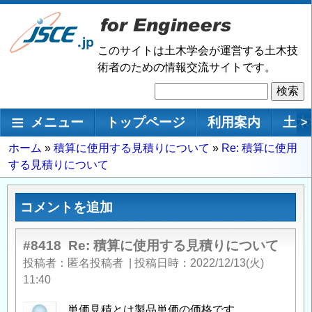
メ
イ
ン
このサイトは土木学会が運営する土木技
コ
術者のための情報交流サイトです。
ン
検
テ
索
ン
メインナビゲーション
メニュー
トップページ
利用案内
土木
>
ツ
に
パ
ホーム
積算に使用する見積りについて
Re: 積算に使用
移
する見積りについて
ン
動
く
ず
コメントを追加
#8418
Re: 積算に使用する見積りについて
投稿者
匿名投稿者
|
投稿日時
2022/12/13(火)
11:40
単価見積とは製品単価の価格です。