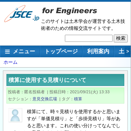
メ
イ
ン
このサイトは土木学会が運営する土木技
コ
術者のための情報交流サイトです。
ン
検
テ
索
ン
メインナビゲーション
メニュー
トップページ
利用案内
土木
>
ツ
に
パ
ホーム
移
ン
動
く
積算に使用する見積りについて
ず
投稿者
匿名投稿者
|
投稿日時
2021/09/21(火) 13:33
セクション
意見交換広場
|
タグ
積算
積算にて、時々見積りを使用するかと思いま
すが「単価見積り」と「歩掛見積り」等があ
ると思います。これの使い分けってなんでし