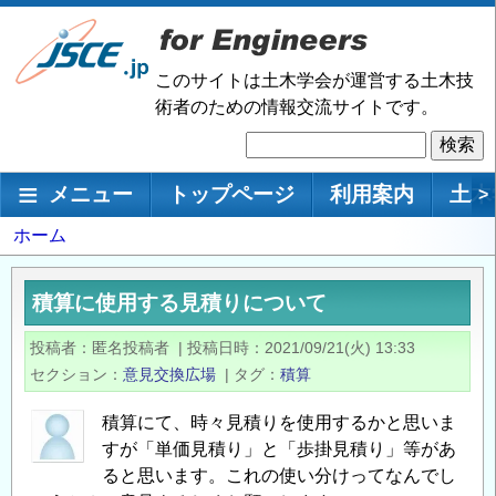
メ
イ
ン
このサイトは土木学会が運営する土木技
コ
術者のための情報交流サイトです。
ン
検
テ
索
ン
メインナビゲーション
メニュー
トップページ
利用案内
土木
>
ツ
に
パ
ホーム
移
ン
動
く
積算に使用する見積りについて
ず
投稿者
匿名投稿者
|
投稿日時
2021/09/21(火) 13:33
セクション
意見交換広場
|
タグ
積算
積算にて、時々見積りを使用するかと思いま
すが「単価見積り」と「歩掛見積り」等があ
ると思います。これの使い分けってなんでし