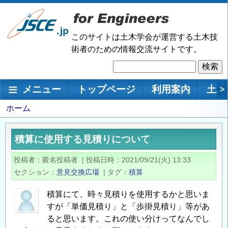
メ
イ
ン
このサイトは土木学会が運営する土木技
コ
術者のための情報交流サイトです。
ン
検
テ
索
ン
メインナビゲーション
メニュー
トップページ
利用案内
土木
>
ツ
に
パ
ホーム
移
ン
動
く
積算に使用する見積りについて
ず
投稿者
匿名投稿者
|
投稿日時
2021/09/21(火) 13:33
セクション
意見交換広場
|
タグ
積算
積算にて、時々見積りを使用するかと思いま
すが「単価見積り」と「歩掛見積り」等があ
ると思います。これの使い分けってなんでし