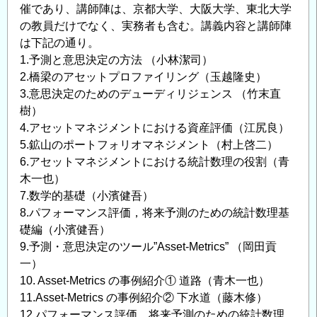
催であり、講師陣は、京都大学、大阪大学、東北大学
の教員だけでなく、実務者も含む。講義内容と講師陣
は下記の通り。
1.予測と意思決定の方法 （小林潔司）
2.橋梁のアセットプロファイリング（玉越隆史）
3.意思決定のためのデューディリジェンス （竹末直
樹）
4.アセットマネジメントにおける資産評価（江尻良）
5.鉱山のポートフォリオマネジメント（村上啓二）
6.アセットマネジメントにおける統計数理の役割（青
木一也）
7.数学的基礎（小濱健吾）
8.パフォーマンス評価，将来予測のための統計数理基
礎編（小濱健吾）
9.予測・意思決定のツール”Asset-Metrics” （岡田貢
一）
10. Asset-Metrics の事例紹介① 道路（青木一也）
11.Asset-Metrics の事例紹介② 下水道（藤木修）
12.パフォーマンス評価，将来予測のための統計数理