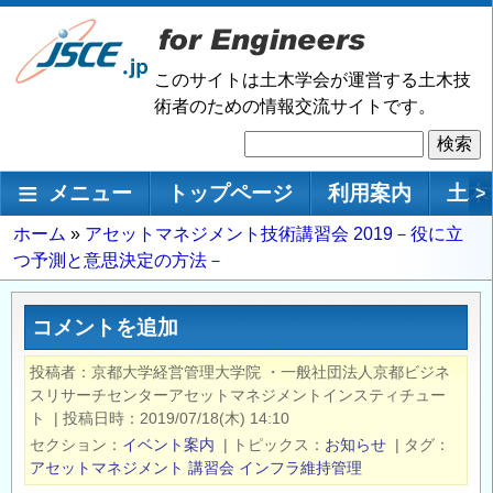
メ
イ
ン
このサイトは土木学会が運営する土木技
コ
術者のための情報交流サイトです。
ン
検
テ
索
ン
メインナビゲーション
メニュー
トップページ
利用案内
土木
>
ツ
に
パ
ホーム
アセットマネジメント技術講習会 2019－役に立
移
つ予測と意思決定の方法－
ン
動
く
ず
コメントを追加
投稿者
京都大学経営管理大学院 ・一般社団法人京都ビジネ
スリサーチセンターアセットマネジメントインスティチュー
ト
|
投稿日時
2019/07/18(木) 14:10
セクション
イベント案内
|
トピックス
お知らせ
|
タグ
アセットマネジメント
講習会
インフラ維持管理