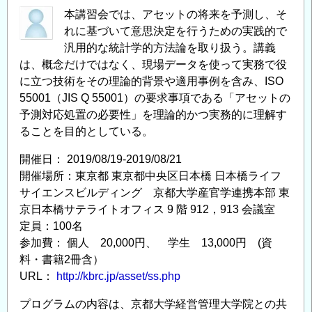
本講習会では、アセットの将来を予測し、そ
れに基づいて意思決定を行うための実践的で
汎用的な統計学的方法論を取り扱う。講義
は、概念だけではなく、現場データを使って実務で役
に立つ技術をその理論的背景や適用事例を含み、ISO
55001（JIS Q 55001）の要求事項である「アセットの
予測対応処置の必要性」を理論的かつ実務的に理解す
ることを目的としている。
開催日： 2019/08/19-2019/08/21
開催場所：東京都 東京都中央区日本橋 日本橋ライフ
サイエンスビルディング 京都大学産官学連携本部 東
京日本橋サテライトオフィス 9 階 912，913 会議室
定員：100名
参加費： 個人 20,000円、 学生 13,000円 (資
料・書籍2冊含）
URL：
http://kbrc.jp/asset/ss.php
プログラムの内容は、京都大学経営管理大学院との共