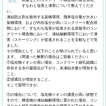
すなわと塩害と凍害について教えてくださ
い。
凍結防止剤を散布する架橋環境、飛来塩分量が大きい
架橋環境、および内在塩分が高いコンクリート配合状
態において、すなわち塩害が促進される床版等のコン
クリート構造物において、凍結融解環境下において凍
害（スケーリング）が促進されることを文献などで見
ました。
その理由として、以下のことが挙げられていると思い
ます。（間違った解釈の場合はご容赦ください）
①塩化物イオンが高い場合、コンクリート細孔組織に
存在する水の凝固点が下がり。未凍結水量が増加する
こと。
②浸透圧が増加すること。
そこで質問ですが、
①の場合について、塩化物イオンの濃度が高い状態で
すので、構造物が凍結融解環境に置かれた場合、コン
クリート細孔組織内の自由水の凝固点が下がるため、