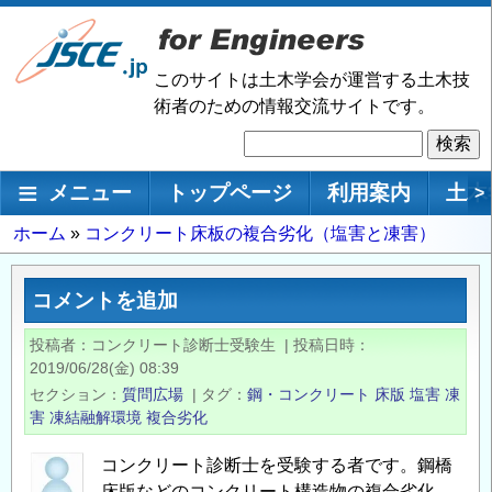
メ
イ
ン
このサイトは土木学会が運営する土木技
コ
術者のための情報交流サイトです。
ン
検
テ
索
ン
メインナビゲーション
メニュー
トップページ
利用案内
土木
>
ツ
に
パ
ホーム
コンクリート床板の複合劣化（塩害と凍害）
移
ン
動
く
コメントを追加
ず
投稿者
コンクリート診断士受験生
|
投稿日時
2019/06/28(金) 08:39
セクション
質問広場
|
タグ
鋼・コンクリート
床版
塩害
凍
害
凍結融解環境
複合劣化
コンクリート診断士を受験する者です。鋼橋
床版などのコンクリート構造物の複合劣化、