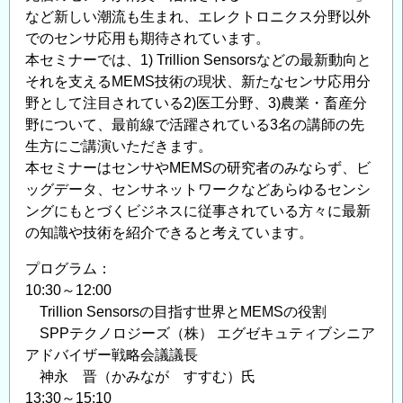
など新しい潮流も生まれ、エレクトロニクス分野以外
でのセンサ応用も期待されています。
本セミナーでは、1) Trillion Sensorsなどの最新動向と
それを支えるMEMS技術の現状、新たなセンサ応用分
野として注目されている2)医工分野、3)農業・畜産分
野について、最前線で活躍されている3名の講師の先
生方にご講演いただきます。
本セミナーはセンサやMEMSの研究者のみならず、ビ
ッグデータ、センサネットワークなどあらゆるセンシ
ングにもとづくビジネスに従事されている方々に最新
の知識や技術を紹介できると考えています。
プログラム：
10:30～12:00
Trillion Sensorsの目指す世界とMEMSの役割
SPPテクノロジーズ（株） エグゼキュティブシニア
アドバイザー戦略会議議長
神永 晋（かみなが すすむ）氏
13:30～15:10