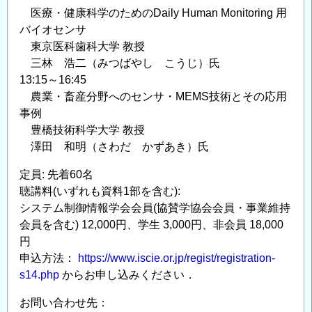
医療・健康科学のためのDaily Human Monitoring 用
バイオセンサ
東京医科歯科大学 教授
三林 浩二（みつばやし こうじ）氏
13:15～16:45
農業・畜産分野へのセンサ・MEMS技術とその応用
事例
豊橋技術科学大学 教授
澤田 和明（さわだ かずあき）氏
定員: 先着60名
聴講料(いずれも資料1部を含む):
システム制御情報学会会員(協賛学協会会員・事業維持
会員を含む) 12,000円、学生 3,000円、非会員 18,000
円
申込方法：
https://www.iscie.or.jp/regist/registration-
s14.php
からお申し込みください．
お問い合わせ先：