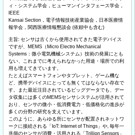
ィ・システム学会，ヒューマンインタフェース学会，
IEEE
Kansai Section，電子情報技術産業協会，日本医療情
報学会，関西医療情報懇談会 (依頼中も含む)
主旨: センサは古くから使用されてきた電子デバイス
ですが、MEMS（Micro Electro Mechanical
Systems：微小電気機械システム）技術の発展にとも
ない、これまでに考えられなかった用途・場所での利
用も増えてきています。
たとえばスマートフォンやタブレット、ゲーム機な
ど、携帯デバイスにとっても無くてはならない存在で
す。また最近注目されているビッグデータでも、デー
タ収集には多くのMEMSセンサシステムが活用されて
おり、センサの微小・低消費電力・低価格化の進歩が
多くの分野の研究を支えています。
このように、あらゆる所にセンサが配置されネットワ
ークに接続される「IoT: Internet of Things」や, 毎年一
兆個のセンサが消費・活用される「Trillion Sensors」