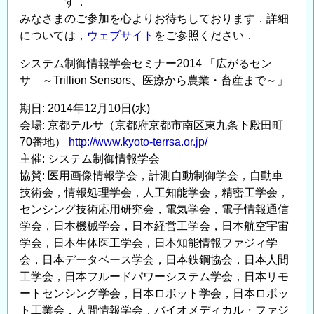
す．
みなさまのご参加を心よりお待ちしております．詳細
については，
ウェブサイト
をご参照ください．
システム制御情報学会セミナー2014 「広がるセン
サ ～Trillion Sensors、医療から農業・畜産まで～」
期日: 2014年12月10日(水)
会場: 京都テルサ（京都府京都市南区東九条下殿田町
70番地）
http://www.kyoto-terrsa.or.jp/
主催: システム制御情報学会
協賛: 医用画像情報学会，計測自動制御学会，自動車
技術会，情報処理学会，人工知能学会，精密工学会，
センシング技術応用研究会，電気学会，電子情報通信
学会，日本機械学会，日本経営工学会，日本航空宇宙
学会，日本生体医工学会，日本知能情報ファジィ学
会，日本データベース学会，日本鉄鋼協会，日本人間
工学会，日本フルードパワーシステム学会，日本リモ
ートセンシング学会，日本ロボット学会，日本ロボッ
ト工業会，人間情報学会，バイオメディカル・ファジ