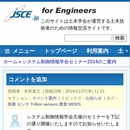
メ
イ
ン
このサイトは土木学会が運営する土木技
コ
術者のための情報交流サイトです。
ン
検
テ
索
ン
メインナビゲーション
メニュー
トップページ
利用案内
土木
>
ツ
に
パ
ホーム
システム制御情報学会セミナー2014のご案内
移
ン
動
く
コメントを追加
ず
投稿者
木村真之
|
投稿日時
2014/11/27(木) 11:21
セクション
イベント案内
|
トピックス
お知らせ
|
タグ
医療
センサ
Trillion sensors
農業
MEMS
システム制御情報学会主催のセミナーを下記
の通り開催いたしますのでお知らせいたしま