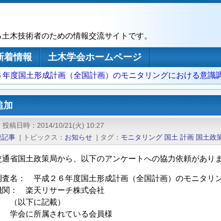
る土木技術者のための情報交流サイトです。
新着情報
土木学会ホームページ
６年度国土形成計画（全国計画）のモニタリングにおける意識
追加
|
投稿日時
2014/10/21(火) 10:27
般記事
|
トピックス
お知らせ
|
タグ
モニタリング
国土
計画
国土政
交通省国土政策局から、以下のアンケートへの協力依頼があり
調査名： 平成２６年度国土形成計画（全国計画）のモニタリ
機関： 楽天リサーチ株式会社
： （以下に記載）
： 学会に所属されている会員様