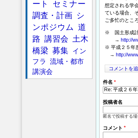
ート
セミナー
想定される学
ている場合、
調査・計画
シ
ご多忙のとこ
ンポジウム
道
※ 国土形成
路
講習会
土木
→
http://
※ 平成２５
橋梁
募集
イン
→
http://ww
フラ
流域・都市
コメントを
講演会
件名
投稿者名
匿名で投稿する場
コメント