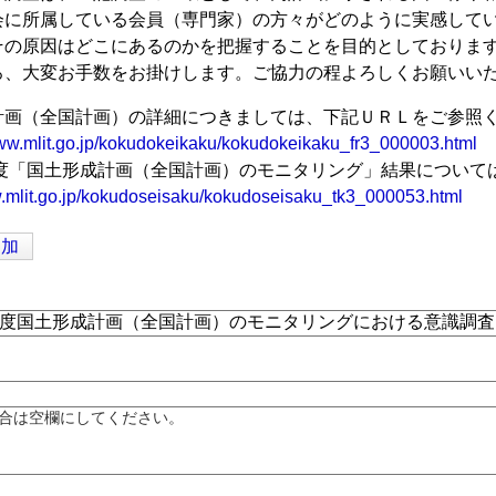
会に所属している会員（専門家）の方々がどのように実感して
その原因はどこにあるのかを把握することを目的としておりま
ろ、大変お手数をお掛けします。ご協力の程よろしくお願いい
計画（全国計画）の詳細につきましては、下記ＵＲＬをご参照
www.mlit.go.jp/kokudokeikaku/kokudokeikaku_fr3_000003.html
年度「国土形成計画（全国計画）のモニタリング」結果について
w.mlit.go.jp/kokudoseisaku/kokudoseisaku_tk3_000053.html
追加
合は空欄にしてください。