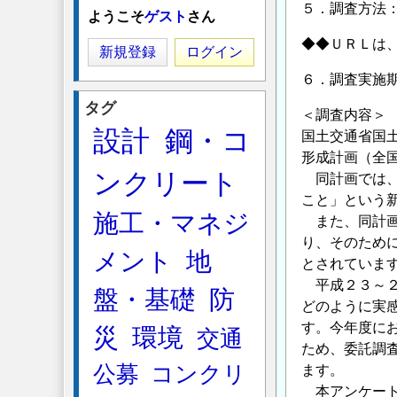
５．調査方法
ようこそ
ゲスト
さん
◆◆ＵＲＬは
新規登録
ログイン
６．調査実施
タグ
＜調査内容＞
設計
鋼・コ
国土交通省国
形成計画（全
ンクリート
同計画では、
こと」という
施工・マネジ
また、同計画
り、そのため
メント
地
とされていま
平成２３～２
盤・基礎
防
どのように実
す。今年度に
災
環境
交通
ため、委託調
公募
コンクリ
ます。
本アンケート