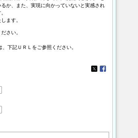
いるか、また、実現に向かっていないと実感され
す。
たします。
ください。
は、下記ＵＲＬをご参照ください。
Opens in a new wi
Opens in a new