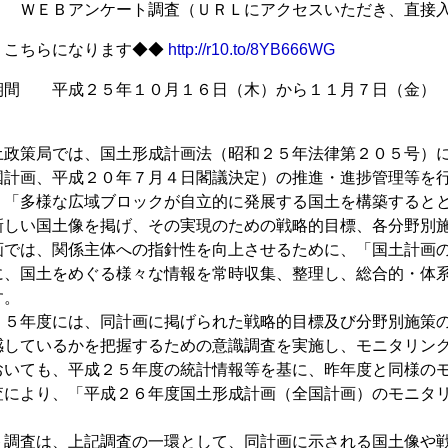
： ＷＥＢアンケート調査（ＵＲＬにアクセスいただき、直接
、こちらになります◆◆
http://r10.to/8YB666WG
期間 平成２５年１０月１６日（木）から１１月７日（金）
土政策局では、国土形成計画法（昭和２５年法律第２０５号）
国計画、平成２０年７月４日閣議決定）の推進・進捗管理等を
「多様な広域ブロックが自立的に発展する国土を構築するとと
新しい国土像を掲げ、その実現のための戦略的目標、各分野別
では、関係主体への指針性を向上させるために、「国土計画の
に、国土をめぐる様々な情報を常時収集、整理し、総合的・体
す。
５年度には、同計画に掲げられた戦略的目標及び分野別施策の
感しているかを把握するための意識調査を実施し、モニタリン
おいても、平成２５年度の統計情報等を基に、昨年度と同様の
査により、「平成２６年度国土形成計画（全国計画）のモニタ
調査は、上記調査の一環として、同計画に示される国土像や戦