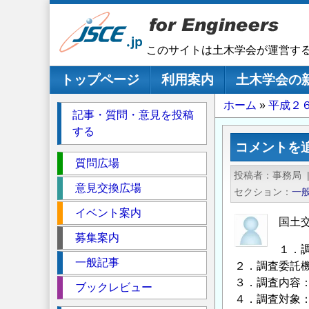
メ
イ
ン
このサイトは土木学会が運営す
コ
ン
メインナビゲーション
トップページ
利用案内
土木学会の
テ
パ
ホーム
平成２
ン
記事・質問・意見を投稿
ツ
ン
する
に
く
コメントを
移
セ
ず
質問広場
動
投稿者
事務局
ク
意見交換広場
セクション
一
シ
イベント案内
ョ
国土
ン
募集案内
１．
一般記事
２．調査委託
３．調査内容
ブックレビュー
４．調査対象