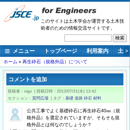
メ
イ
ン
このサイトは土木学会が運営する土木技
コ
術者のための情報交流サイトです。
ン
検
テ
索
ン
メインナビゲーション
メニュー
トップページ
利用案内
土木
>
ツ
に
パ
ホーム
再生砕石（規格外品）について
移
ン
動
く
コメントを追加
ず
投稿者
nigo
|
投稿日時
2013/07/31(水) 13:42
セクション
質問広場
|
タグ
基礎
道路
砕石
材料
公共工事でよく基礎砕石に再生砕石40㎜（規
格外品）を選定されていますが、そもそも規
格外品とは何なのでしょうか？