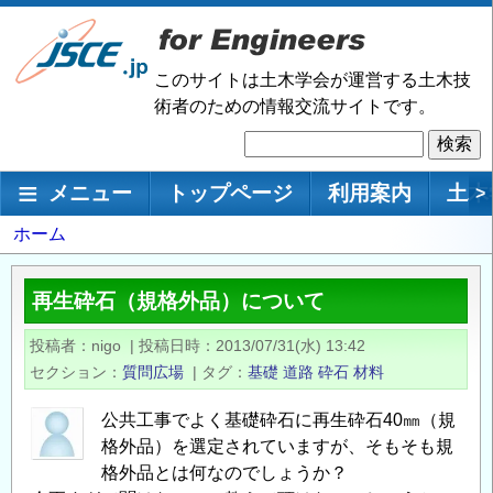
メ
イ
ン
このサイトは土木学会が運営する土木技
コ
術者のための情報交流サイトです。
ン
検
テ
索
ン
メインナビゲーション
メニュー
トップページ
利用案内
土木
>
ツ
に
パ
ホーム
移
ン
動
く
再生砕石（規格外品）について
ず
投稿者
nigo
|
投稿日時
2013/07/31(水) 13:42
セクション
質問広場
|
タグ
基礎
道路
砕石
材料
公共工事でよく基礎砕石に再生砕石40㎜（規
格外品）を選定されていますが、そもそも規
格外品とは何なのでしょうか？