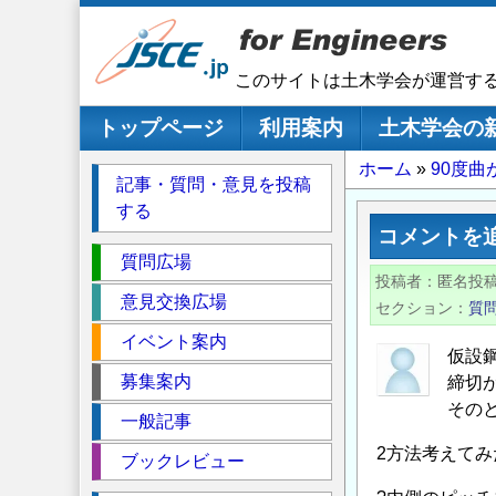
メ
イ
ン
このサイトは土木学会が運営す
コ
ン
メインナビゲーション
トップページ
利用案内
土木学会の
テ
パ
ホーム
90度
ン
記事・質問・意見を投稿
ツ
ン
する
に
く
コメントを
移
セ
ず
質問広場
動
投稿者
匿名投
ク
意見交換広場
セクション
質
シ
イベント案内
ョ
仮設
ン
募集案内
締切
その
一般記事
2方法考えてみ
ブックレビュー