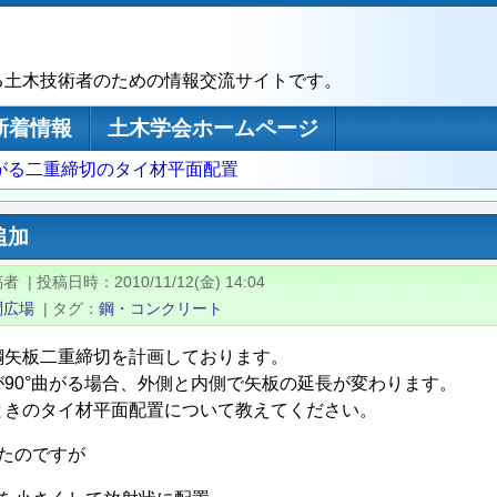
る土木技術者のための情報交流サイトです。
新着情報
土木学会ホームページ
曲がる二重締切のタイ材平面配置
追加
稿者
|
投稿日時
2010/11/12(金) 14:04
問広場
|
タグ
鋼・コンクリート
鋼矢板二重締切を計画しております。
が90°曲がる場合、外側と内側で矢板の延長が変わります。
ときのタイ材平面配置について教えてください。
たのですが