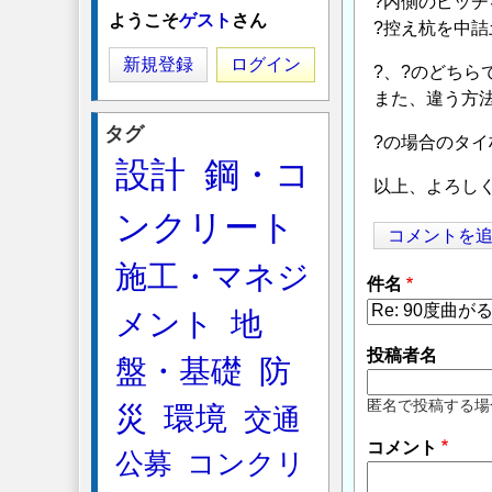
?内側のピッ
ようこそ
ゲスト
さん
?控え杭を中
新規登録
ログイン
?、?のどちら
また、違う方
タグ
?の場合のタ
設計
鋼・コ
以上、よろし
ンクリート
コメントを
施工・マネジ
件名
メント
地
投稿者名
盤・基礎
防
匿名で投稿する場
災
環境
交通
コメント
公募
コンクリ