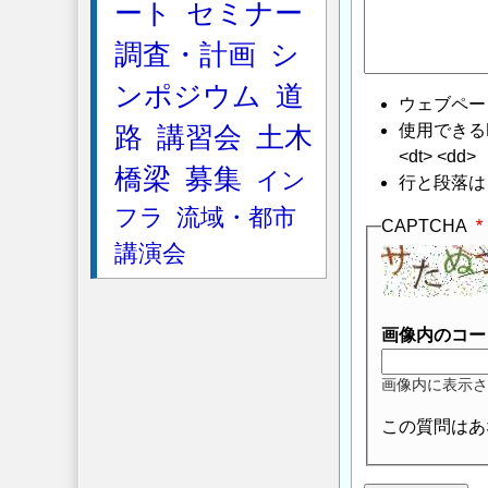
ート
セミナー
調査・計画
シ
ンポジウム
道
ウェブペー
使用できるHTMLタ
路
講習会
土木
<dt> <dd>
橋梁
募集
イン
行と段落は
フラ
流域・都市
CAPTCHA
講演会
画像内のコー
画像内に表示さ
この質問はあ