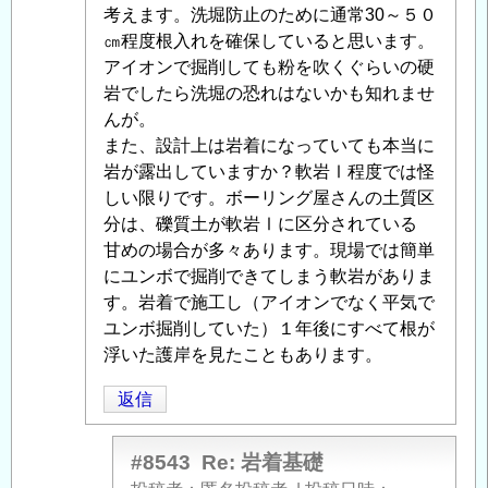
る
考えます。洗堀防止のために通常30～５０
「
㎝程度根入れを確保していると思います。
Re:
岩
アイオンで掘削しても粉を吹くぐらいの硬
着
岩でしたら洗堀の恐れはないかも知れませ
基
んが。
礎
また、設計上は岩着になっていても本当に
」
へ
岩が露出していますか？軟岩Ⅰ程度では怪
の
しい限りです。ボーリング屋さんの土質区
返
分は、礫質土が軟岩Ⅰに区分されている
信
甘めの場合が多々あります。現場では簡単
にユンボで掘削できてしまう軟岩がありま
す。岩着で施工し（アイオンでなく平気で
ユンボ掘削していた）１年後にすべて根が
浮いた護岸を見たこともあります。
返信
#8543
Re: 岩着基礎