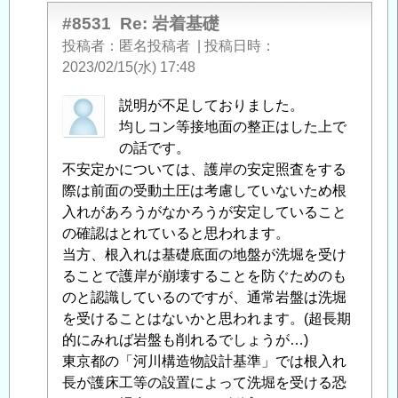
#8531
Re: 岩着基礎
投稿者
匿名投稿者
|
投稿日時
2023/02/15(水) 17:48
匿
説明が不足しておりました。
名
均しコン等接地面の整正はした上で
投
の話です。
稿
不安定かについては、護岸の安定照査をする
者
際は前面の受動土圧は考慮していないため根
に
入れがあろうがなかろうが安定していること
よ
の確認はとれていると思われます。
る
当方、根入れは基礎底面の地盤が洗堀を受け
「
ることで護岸が崩壊することを防ぐためのも
Re:
岩
のと認識しているのですが、通常岩盤は洗堀
着
を受けることはないかと思われます。(超長期
基
的にみれば岩盤も削れるでしょうが…)
礎
東京都の「河川構造物設計基準」では根入れ
」
へ
長が護床工等の設置によって洗堀を受ける恐