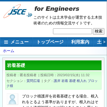
メ
イ
ン
このサイトは土木学会が運営する土木技
コ
術者のための情報交流サイトです。
ン
検
テ
索
ン
メインナビゲーション
メニュー
トップページ
利用案内
土木
>
ツ
に
パ
ホーム
移
ン
動
く
岩着基礎
ず
投稿者
匿名投稿者
|
投稿日時
2023/02/15(水) 11:32
セクション
質問広場
|
タグ
護岸
岩着
基礎
根入れ
ブロッ
ク積
ブロック積護岸を岩着基礎とする場合、根入
れをとるよう基準がありますが、根入れはそ