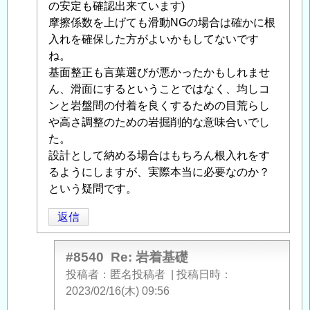
に
の安定も確認出来ています)
よ
摩擦係数を上げても滑動NGの場合は確かに根
る
入れを確保した方がよいかもしてないです
「
ね。
Re:
岩
基面整正も言葉選びが悪かったかもしれませ
着
ん、滑面にするということではなく、均しコ
基
ンと岩盤間の付着を良くするための目荒らし
礎
や高さ調整のための岩掘削的な意味合いでし
」
へ
た。
の
設計として納める場合はもちろん根入れをす
返
るようにしますが、実際本当に必要なのか？
信
という疑問です。
返信
#8540
Re: 岩着基礎
投稿者
匿名投稿者
|
投稿日時
2023/02/16(木) 09:56