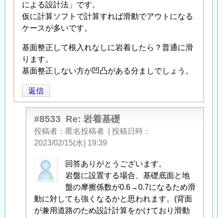
による設計法」です。
仮に計算ソフトで計算すれば滑動でアウトになる
ケースが多いです。
基面整正して根入れなしに岩着したら？普通に滑
ります。
基面整正しない方が凹凸がある分ましでしょう。
返信
#8533
Re: 岩着基礎
投稿者
匿名投稿者
|
投稿日時
2023/02/15(水) 19:39
匿
回答ありがとうございます。
名
岩盤に設置する場合、基礎底面と地
投
盤の摩擦係数が0.6→0.7になるため滑
稿
動に対しても強くなるかと思われます。(背面
者
が兼用道路のため設計計算をかけており滑動