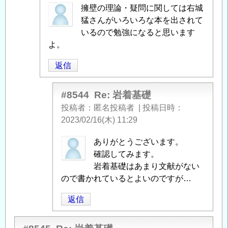
匿
擁壁の理論・疑問に関しては右城
名
猛さんがいろいろな本を出されて
投
いるので勉強になると思います
稿
よ。
者
返信
に
よ
る
#8544
Re: 岩着基礎
「
Re:
投稿者
匿名投稿者
|
投稿日時
岩
2023/02/16(木) 11:29
着
匿
ありがとうございます。
基
名
確認してみます。
礎
」
投
岩着基礎はあまり文献がない
へ
稿
ので書かれているとよいのですが…
の
者
返
返信
に
信
よ
る