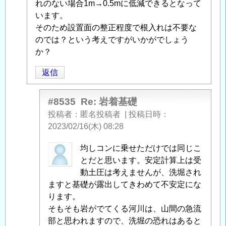
の
れのない場合1m→0.5mに低減できるとなって
返
います。
信
そのため設置面の整正程度で根入れは不要な
のでは？という考えですがいかがでしょう
か？
返信
#8535
Re: 岩着基礎
投稿者
匿名投稿者
|
投稿日時
2023/02/16(木) 08:28
匿
均しコンに乗せただけでは同じこ
名
とだと思います。安定計算上は受
投
動土圧は考えませんが、洗堀され
稿
ますと基礎が露出してきわめて不安定にな
者
ります。
に
そもそも岩がでてくる河川は、山間の急流
よ
部と思われますので、洗堀の恐れはあると