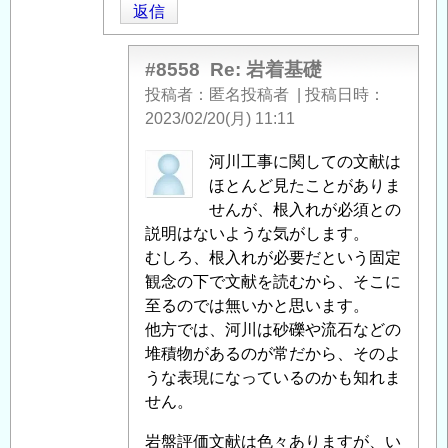
返信
礎
」
へ
の
#8558
Re: 岩着基礎
返
投稿者
匿名投稿者
|
投稿日時
信
2023/02/20(月) 11:11
匿
河川工事に関しての文献は
名
ほとんど見たことがありま
投
せんが、根入れが必須との
稿
説明はないような気がします。
者
むしろ、根入れが必要だという固定
に
観念の下で文献を読むから、そこに
よ
至るのでは無いかと思います。
る
他方では、河川は砂礫や流石などの
「
堆積物があるのが常だから、そのよ
Re:
岩
うな表現になっているのかも知れま
着
せん。
基
岩盤評価文献は色々ありますが、い