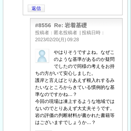
基
返信
礎
」
へ
の
#8556
Re: 岩着基礎
返
投稿者
匿名投稿者
|
投稿日時
信
2023/02/20(月) 09:28
匿
やはりそうですよね。なぜこ
名
のような基準があるのか疑問
投
でしたので同様の考えをお持
稿
ちの方がいて安心しました。
者
護岸と言えばとりあえず根入れするみ
に
たいなところからきている慣例的な基
よ
準なのですかね…？
る
今回の現場は凍上するような地域では
「
ないのでとりあえず大丈夫そうです。
Re:
岩
岩の評価の判断材料が書かれた書籍等
着
はございますでしょうか…？
基