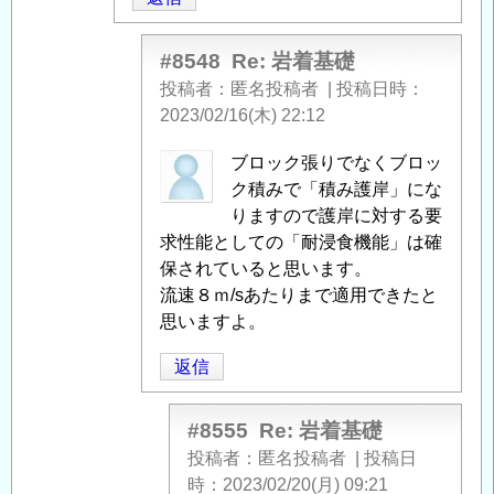
信
#8548
Re: 岩着基礎
投稿者
匿名投稿者
|
投稿日時
2023/02/16(木) 22:12
匿
ブロック張りでなくブロッ
名
ク積みで「積み護岸」にな
投
りますので護岸に対する要
稿
求性能としての「耐浸食機能」は確
者
保されていると思います。
に
流速８ｍ/sあたりまで適用できたと
よ
思いますよ。
る
返信
「
Re:
岩
着
#8555
Re: 岩着基礎
基
投稿者
匿名投稿者
|
投稿日
礎
」
時
2023/02/20(月) 09:21