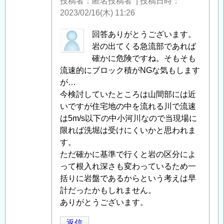
投稿者
匿名投稿者
|
投稿日時
2023/02/16(木) 11:26
匿
回答ありがとうございます。
名
岩の出てくる急流部であれば
投
確かに危険ですね。そもそも
稿
流速的にブロック積がNGな気もします
者
が…
に
今検討していたところは山間部には近
よ
いですが住宅地の中を流れる川で流速
る
は5m/s以下の中小河川なので当現場に
「
限れば洗堀は受けにくいかと思われま
Re:
岩
す。
着
ただ確かに基準で行くと岩の区分によ
基
って根入れ深さも変わっているため一
礎
括りに岩盤であるからという考えは早
」
へ
計だったかもしれません。
の
ありがとうございます。
返
返信