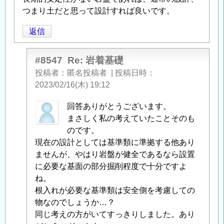
つまり土だと思って設計すれば良いです。
返信
#8547
Re: 岩着基礎
投稿者
匿名投稿者
|
投稿日時
2023/02/16(木) 19:12
匿
回答ありがとうございます。
名
まさしく私の考えていたことそのも
投
のです。
稿
現在の設計としては基準類に準拠する他あり
者
ませんが、やはり岩盤が健全であるなら設置
に
に必要な基面の部分掘削程度で十分ですよ
よ
ね。
る
根入れが必要な基準類は安全側を考慮しての
「
物なのでしょうか…？
Re:
岩
同じ考えの方がいてすっきりしました。あり