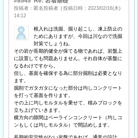
#8545
Re: 岩着基礎
「
Re:
投稿者
匿名投稿者
|
投稿日時
2023/02/16(木)
岩
14:12
着
根入れは洗掘、掘り起こし、凍上防止の
基
ためにありますが、今回は川なので洗掘
礎
」
対策でしょうね。
へ
その岩が長期的健全が保てる物であれば、岩盤上
の
に設置しても問題ありません。それ自体が基盤に
返
なるわけですから。
信
但し、基面を確保する為に部分掘削は必要となり
ます。
掘削でガタガタになった部分は均しコンクリート
を打って基面を作ります。
その上に均しモルタルを乗せて、積みブロックを
立ち上げていきます。
横方向の隙間はペーラインコンクリート（均しコ
ンもしくは均しモルタル）で間詰めします。
長期的安定性がない岩盤であれば、通常の設計、