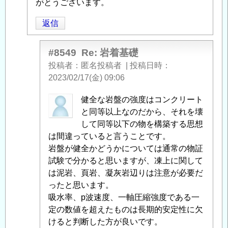
着
がとうございます。
基
返信
礎
」
へ
の
#8549
Re: 岩着基礎
返
投稿者
匿名投稿者
|
投稿日時
信
2023/02/17(金) 09:06
匿
健全な岩盤の強度はコンクリート
名
と同等以上なのだから、それを壊
投
して同等以下の物を構築する思想
稿
は間違っていると言うことです。
者
岩盤が健全かどうかについては通常の物証
に
試験で分かると思いますが、凍上に関して
よ
は泥岩、頁岩、凝灰岩辺りは注意が必要だ
る
ったと思います。
「
吸水率、p波速度、一軸圧縮強度である一
Re:
岩
定の数値を超えたものは長期的安定性に欠
着
けると判断した方が良いです。