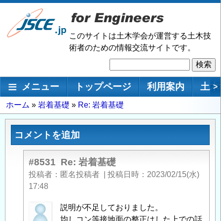
メ
イ
ン
このサイトは土木学会が運営する土木技
コ
術者のための情報交流サイトです。
ン
検
テ
索
ン
メインナビゲーション
メニュー
トップページ
利用案内
土木
>
ツ
に
パ
ホーム
岩着基礎
Re: 岩着基礎
移
ン
動
く
コメントを追加
ず
#8531
Re: 岩着基礎
投稿者
匿名投稿者
|
投稿日時
2023/02/15(水)
17:48
匿
説明が不足しておりました。
名
均しコン等接地面の整正はした上での話