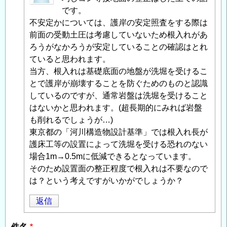
投
です。
稿
不安定かについては、護岸の安定照査をする際は
者
前面の受動土圧は考慮していないため根入れがあ
に
ろうがなかろうが安定していることの確認はとれ
よ
ていると思われます。
る
当方、根入れは基礎底面の地盤が洗堀を受けるこ
「
とで護岸が崩壊することを防ぐためのものと認識
Re:
岩
しているのですが、通常岩盤は洗堀を受けること
着
はないかと思われます。(超長期的にみれば岩盤
基
も削れるでしょうが…)
礎
東京都の「河川構造物設計基準」では根入れ長が
」
へ
護床工等の設置によって洗堀を受ける恐れのない
の
場合1m→0.5mに低減できるとなっています。
返
そのため設置面の整正程度で根入れは不要なので
信
は？という考えですがいかがでしょうか？
返信
件名