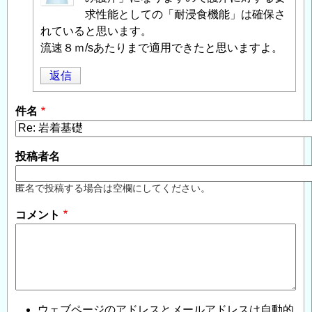
投
求性能としての「耐浸食機能」は確保さ
稿
れていると思います。
者
流速８ｍ/sあたりまで適用できたと思いますよ。
に
返信
よ
る
件名
「
Re:
岩
着
投稿者名
基
礎
」
匿名で投稿する場合は空欄にしてください。
へ
コメント
の
返
信
ウェブページのアドレスとメールアドレスは自動的