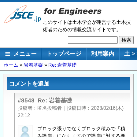
メ
イ
ン
このサイトは土木学会が運営する土木技
コ
術者のための情報交流サイトです。
ン
検
テ
索
ン
メインナビゲーション
メニュー
トップページ
利用案内
土木
>
ツ
に
パ
ホーム
岩着基礎
Re: 岩着基礎
移
ン
動
く
コメントを追加
ず
#8548
Re: 岩着基礎
投稿者
匿名投稿者
|
投稿日時
2023/02/16(木)
22:12
匿
ブロック張りでなくブロック積みで「積
名
み護岸」になりますので護岸に対する要