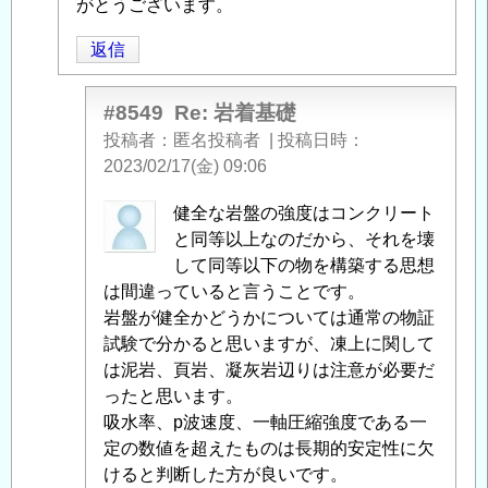
着
がとうございます。
基
返信
礎
」
へ
の
#8549
Re: 岩着基礎
返
投稿者
匿名投稿者
|
投稿日時
信
2023/02/17(金) 09:06
匿
健全な岩盤の強度はコンクリート
名
と同等以上なのだから、それを壊
投
して同等以下の物を構築する思想
稿
は間違っていると言うことです。
者
岩盤が健全かどうかについては通常の物証
に
試験で分かると思いますが、凍上に関して
よ
は泥岩、頁岩、凝灰岩辺りは注意が必要だ
る
ったと思います。
「
吸水率、p波速度、一軸圧縮強度である一
Re:
岩
定の数値を超えたものは長期的安定性に欠
着
けると判断した方が良いです。