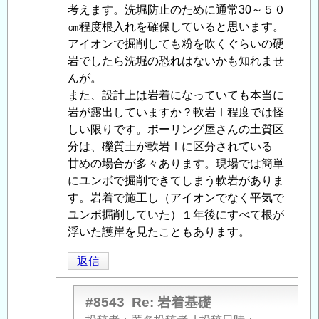
る
考えます。洗堀防止のために通常30～５０
「
㎝程度根入れを確保していると思います。
Re:
岩
アイオンで掘削しても粉を吹くぐらいの硬
着
岩でしたら洗堀の恐れはないかも知れませ
基
んが。
礎
また、設計上は岩着になっていても本当に
」
へ
岩が露出していますか？軟岩Ⅰ程度では怪
の
しい限りです。ボーリング屋さんの土質区
返
分は、礫質土が軟岩Ⅰに区分されている
信
甘めの場合が多々あります。現場では簡単
にユンボで掘削できてしまう軟岩がありま
す。岩着で施工し（アイオンでなく平気で
ユンボ掘削していた）１年後にすべて根が
浮いた護岸を見たこともあります。
返信
#8543
Re: 岩着基礎