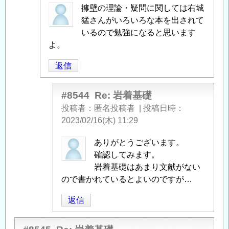
匿
擁壁の理論・疑問に関しては右城
名
猛さんがいろいろな本を出されて
投
いるので勉強になると思います
稿
よ。
者
返信
に
よ
る
#8544
Re: 岩着基礎
「
Re:
投稿者
匿名投稿者
|
投稿日時
岩
2023/02/16(木) 11:29
着
匿
ありがとうございます。
基
名
確認してみます。
礎
」
投
岩着基礎はあまり文献がない
へ
稿
ので書かれているとよいのですが…
の
者
返
返信
に
信
よ
る