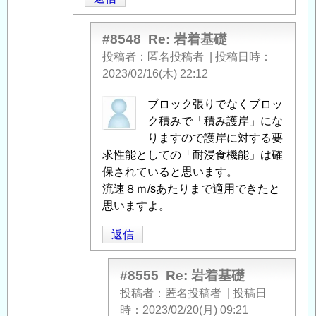
信
#8548
Re: 岩着基礎
投稿者
匿名投稿者
|
投稿日時
2023/02/16(木) 22:12
匿
ブロック張りでなくブロッ
名
ク積みで「積み護岸」にな
投
りますので護岸に対する要
稿
求性能としての「耐浸食機能」は確
者
保されていると思います。
に
流速８ｍ/sあたりまで適用できたと
よ
思いますよ。
る
返信
「
Re:
岩
着
#8555
Re: 岩着基礎
基
投稿者
匿名投稿者
|
投稿日
礎
」
時
2023/02/20(月) 09:21