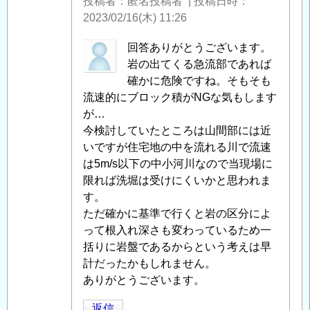
投稿者
匿名投稿者
|
投稿日時
2023/02/16(木) 11:26
匿
回答ありがとうございます。
名
岩の出てくる急流部であれば
投
確かに危険ですね。そもそも
稿
流速的にブロック積がNGな気もします
者
が…
に
今検討していたところは山間部には近
よ
いですが住宅地の中を流れる川で流速
る
は5m/s以下の中小河川なので当現場に
「
限れば洗堀は受けにくいかと思われま
Re:
岩
す。
着
ただ確かに基準で行くと岩の区分によ
基
って根入れ深さも変わっているため一
礎
括りに岩盤であるからという考えは早
」
へ
計だったかもしれません。
の
ありがとうございます。
返
返信