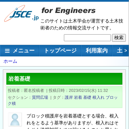
メ
イ
ン
このサイトは土木学会が運営する土木技
コ
術者のための情報交流サイトです。
ン
検
テ
索
ン
メインナビゲーション
メニュー
トップページ
利用案内
土木
>
ツ
に
パ
ホーム
移
ン
動
く
岩着基礎
ず
投稿者
匿名投稿者
|
投稿日時
2023/02/15(水) 11:32
セクション
質問広場
|
タグ
護岸
岩着
基礎
根入れ
ブロッ
ク積
ブロック積護岸を岩着基礎とする場合、根入
れをとるよう基準がありますが、根入れはそ