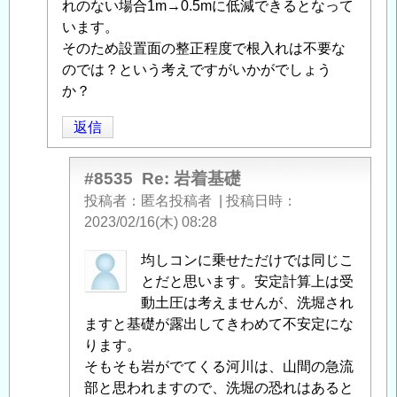
の
れのない場合1m→0.5mに低減できるとなって
返
います。
信
そのため設置面の整正程度で根入れは不要な
のでは？という考えですがいかがでしょう
か？
返信
#8535
Re: 岩着基礎
投稿者
匿名投稿者
|
投稿日時
2023/02/16(木) 08:28
匿
均しコンに乗せただけでは同じこ
名
とだと思います。安定計算上は受
投
動土圧は考えませんが、洗堀され
稿
ますと基礎が露出してきわめて不安定にな
者
ります。
に
そもそも岩がでてくる河川は、山間の急流
よ
部と思われますので、洗堀の恐れはあると