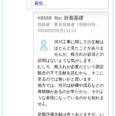
返信
礎
」
へ
の
#8558
Re: 岩着基礎
返
投稿者
匿名投稿者
|
投稿日時
信
2023/02/20(月) 11:11
匿
河川工事に関しての文献は
名
ほとんど見たことがありま
投
せんが、根入れが必須との
稿
説明はないような気がします。
者
むしろ、根入れが必要だという固定
に
観念の下で文献を読むから、そこに
よ
至るのでは無いかと思います。
る
他方では、河川は砂礫や流石などの
「
堆積物があるのが常だから、そのよ
Re:
岩
うな表現になっているのかも知れま
着
せん。
基
岩盤評価文献は色々ありますが、い