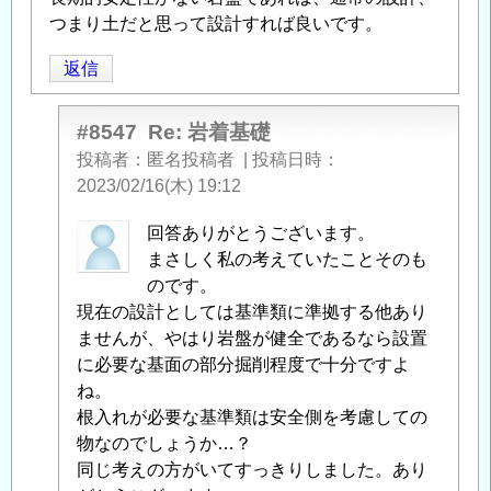
つまり土だと思って設計すれば良いです。
返信
#8547
Re: 岩着基礎
投稿者
匿名投稿者
|
投稿日時
2023/02/16(木) 19:12
匿
回答ありがとうございます。
名
まさしく私の考えていたことそのも
投
のです。
稿
現在の設計としては基準類に準拠する他あり
者
ませんが、やはり岩盤が健全であるなら設置
に
に必要な基面の部分掘削程度で十分ですよ
よ
ね。
る
根入れが必要な基準類は安全側を考慮しての
「
物なのでしょうか…？
Re:
岩
同じ考えの方がいてすっきりしました。あり