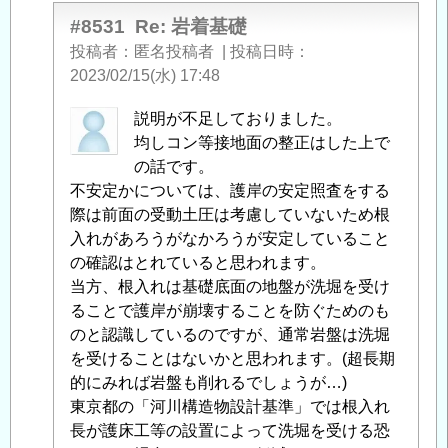
#8531
Re: 岩着基礎
投稿者
匿名投稿者
|
投稿日時
2023/02/15(水) 17:48
匿
説明が不足しておりました。
名
均しコン等接地面の整正はした上で
投
の話です。
稿
不安定かについては、護岸の安定照査をする
者
際は前面の受動土圧は考慮していないため根
に
入れがあろうがなかろうが安定していること
よ
の確認はとれていると思われます。
る
当方、根入れは基礎底面の地盤が洗堀を受け
「
ることで護岸が崩壊することを防ぐためのも
Re:
岩
のと認識しているのですが、通常岩盤は洗堀
着
を受けることはないかと思われます。(超長期
基
的にみれば岩盤も削れるでしょうが…)
礎
東京都の「河川構造物設計基準」では根入れ
」
へ
長が護床工等の設置によって洗堀を受ける恐