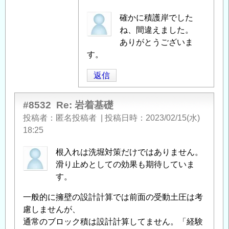
へ
匿
確かに積護岸でした
の
名
ね、間違えました。
返
投
ありがとうございま
信
稿
す。
者
返信
に
よ
る
#8532
Re: 岩着基礎
「
Re:
投稿者
匿名投稿者
|
投稿日時
2023/02/15(水)
岩
18:25
着
根入れは洗堀対策だけではありません。
基
滑り止めとしての効果も期待していま
礎
」
す。
へ
の
一般的に擁壁の設計計算では前面の受動土圧は考
返
慮しませんが、
信
通常のブロック積は設計計算してません。「経験