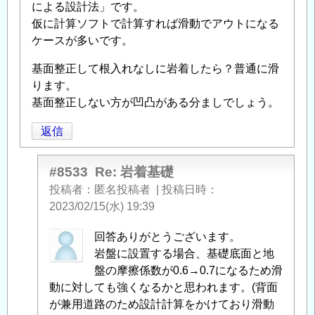
による設計法」です。
仮に計算ソフトで計算すれば滑動でアウトになる
ケースが多いです。
基面整正して根入れなしに岩着したら？普通に滑
ります。
基面整正しない方が凹凸がある分ましでしょう。
返信
#8533
Re: 岩着基礎
投稿者
匿名投稿者
|
投稿日時
2023/02/15(水) 19:39
匿
回答ありがとうございます。
名
岩盤に設置する場合、基礎底面と地
投
盤の摩擦係数が0.6→0.7になるため滑
稿
動に対しても強くなるかと思われます。(背面
者
が兼用道路のため設計計算をかけており滑動