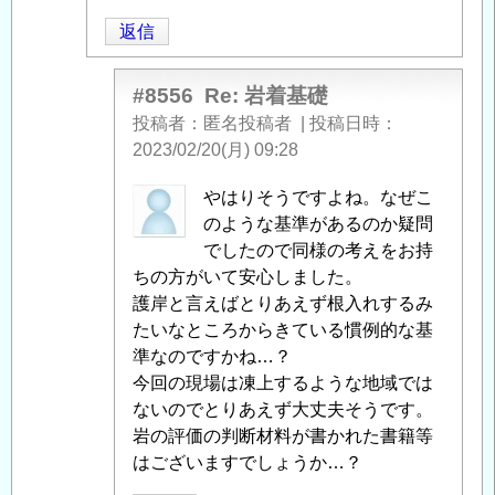
基
返信
礎
」
へ
の
#8556
Re: 岩着基礎
返
投稿者
匿名投稿者
|
投稿日時
信
2023/02/20(月) 09:28
匿
やはりそうですよね。なぜこ
名
のような基準があるのか疑問
投
でしたので同様の考えをお持
稿
ちの方がいて安心しました。
者
護岸と言えばとりあえず根入れするみ
に
たいなところからきている慣例的な基
よ
準なのですかね…？
る
今回の現場は凍上するような地域では
「
ないのでとりあえず大丈夫そうです。
Re:
岩
岩の評価の判断材料が書かれた書籍等
着
はございますでしょうか…？
基