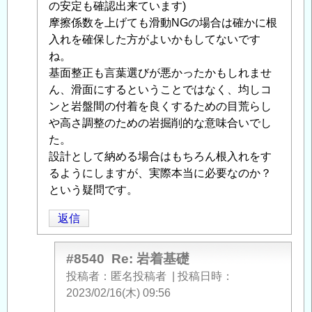
に
の安定も確認出来ています)
よ
摩擦係数を上げても滑動NGの場合は確かに根
る
入れを確保した方がよいかもしてないです
「
ね。
Re:
岩
基面整正も言葉選びが悪かったかもしれませ
着
ん、滑面にするということではなく、均しコ
基
ンと岩盤間の付着を良くするための目荒らし
礎
や高さ調整のための岩掘削的な意味合いでし
」
へ
た。
の
設計として納める場合はもちろん根入れをす
返
るようにしますが、実際本当に必要なのか？
信
という疑問です。
返信
#8540
Re: 岩着基礎
投稿者
匿名投稿者
|
投稿日時
2023/02/16(木) 09:56