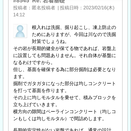
#8545
Re: 岩着基礎
「
Re:
投稿者
匿名投稿者
|
投稿日時
2023/02/16(木)
岩
14:12
着
根入れは洗掘、掘り起こし、凍上防止の
基
ためにありますが、今回は川なので洗掘
礎
」
対策でしょうね。
へ
その岩が長期的健全が保てる物であれば、岩盤上
の
に設置しても問題ありません。それ自体が基盤に
返
なるわけですから。
信
但し、基面を確保する為に部分掘削は必要となり
ます。
掘削でガタガタになった部分は均しコンクリート
を打って基面を作ります。
その上に均しモルタルを乗せて、積みブロックを
立ち上げていきます。
横方向の隙間はペーラインコンクリート（均しコ
ンもしくは均しモルタル）で間詰めします。
長期的安定性がない岩盤であれば、通常の設計、