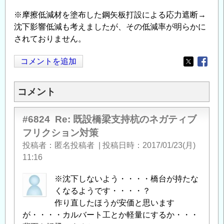
※摩擦低減材を塗布した鋼矢板打設による応力遮断→
沈下影響低減も考えましたが、その低減率が明らかに
されておりません。
コメントを追加
Opens in
Opens
コメント
#6824
Re: 既設橋梁支持杭のネガティブ
フリクション対策
投稿者
匿名投稿者
|
投稿日時
2017/01/23(月)
11:16
※沈下しないよう・・・・橋台が持たな
くなるようです・・・・？
作り直したほうが安価と思います
が・・・・カルバート工とか軽量にするか・・・