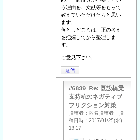
橋
へ
う理由を、文献等をもって
梁
の
教えていただけたらと思い
支
返
ます。
持
信
落としどころは、正の考え
杭
を把握してから整理しま
の
す。
ネ
ガ
ご意見下さい。
テ
ィ
返信
ブ
フ
#6839
Re: 既設橋梁
リ
支持杭のネガティブ
ク
フリクション対策
シ
投稿者
匿名投稿者
|
投
ョ
稿日時
2017/01/25(水)
ン
13:17
対
策
」