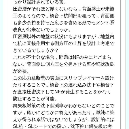
っかり設計されている筈。
圧密層がそれほど厚くないなら，背面盛土が未施
工のようなので，橋台下杭間部を狙って，背面側
も多少余裕を持った広さを含める形でセメント系
改良が出来ないでしょうか。
圧密層以外の地盤の状況にもよりますが，地盤内
で杭に直接作用する側方圧の上昇を設計上考慮で
きているでしょうか？
これが不十分な場合，問題はNFのみにとどまら
ない。背面側に側方圧を分担させる壁や壁状改良
が必要。
この応力遮断壁の表面にスリップレイヤーを設け
たりすることで，橋台下の連れ込み沈下や橋台下
が直接圧密沈下してNFが発生することをかなり
防止することが可能。
鋼矢板対策の沈下低減率がわからないとのことで
すが，確かにどこかに答えがあったり，単純に答
えが得られる話ではないでしょうが，設計的には
SL杭・SLシートでの扱い，沈下抑止鋼矢板の考