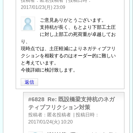
投稿者
匿名投稿者
|
投稿日時
ン
2017/01/23(月) 23:09
対
匿
ご意見ありがとうございます。
策
」
名
支持杭が長く、もとより下部工土圧
へ
投
に対し上部工の死荷重が卓越してお
の
稿
り、
返
者
現時点では、土圧軽減によりネガティブフリ
信
に
クションを相殺するのはオーダー的に難しい
よ
と考えています。
る
今後詳細に検討致します。
「
Re:
返信
既
設
橋
#6828
Re: 既設橋梁支持杭のネガ
梁
ティブフリクション対策
支
投稿者
匿名投稿者
|
投稿日時
持
2017/01/24(火) 10:20
杭