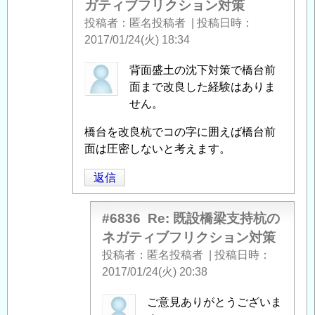
ガティブフリクション対策
フ
投稿者
匿名投稿者
|
投稿日時
リ
2017/01/24(火) 18:34
ク
シ
匿
背面盛土の沈下対策で橋台前
ョ
名
面まで改良した経験はありま
ン
投
せん。
対
稿
策
」
橋台を改良杭でコの字に囲えば橋台前
者
へ
面は圧密しないと考えます。
に
の
よ
返
返信
る
信
「
Re:
#6836
Re: 既設橋梁支持杭の
既
ネガティブフリクション対策
設
投稿者
匿名投稿者
|
投稿日時
橋
2017/01/24(火) 20:38
梁
支
匿
ご意見ありがとうございま
持