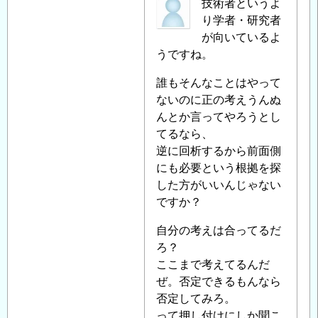
匿
技術者というよ
へ
名
り学者・研究者
の
投
が向いているよ
返
稿
うですね。
信
者
誰もそんなことはやって
に
ないのに正の考えうんぬ
よ
んとか言ってやろうとし
る
てるなら、
「
Re:
逆に回析するから前面側
既
にも必要という根拠を探
設
した方がいいんじゃない
橋
ですか？
梁
支
自分の考えは合ってるだ
持
ろ？
杭
ここまで考えてるんだ
の
ぜ。否定できるもんなら
ネ
否定してみろ。
ガ
って押し付けにしか聞こ