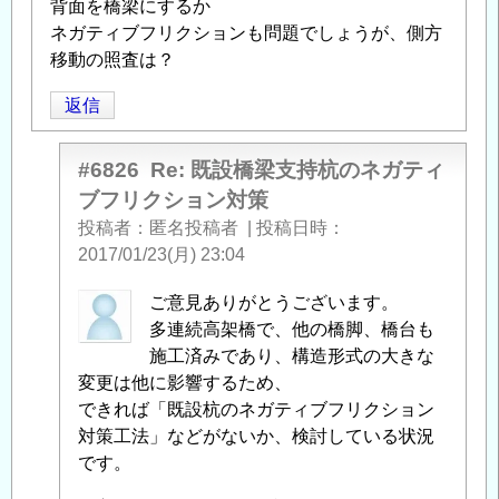
背面を橋梁にするか
ネガティブフリクションも問題でしょうが、側方
移動の照査は？
返信
#6826
Re: 既設橋梁支持杭のネガティ
ブフリクション対策
投稿者
匿名投稿者
|
投稿日時
2017/01/23(月) 23:04
匿
ご意見ありがとうございます。
名
多連続高架橋で、他の橋脚、橋台も
投
施工済みであり、構造形式の大きな
稿
変更は他に影響するため、
者
できれば「既設杭のネガティブフリクション
に
対策工法」などがないか、検討している状況
よ
です。
る