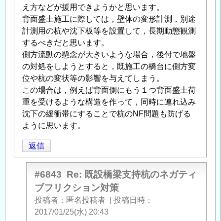
え方などが援用できようかと思います。
背面盛土施工に際しては，壁体の変形計測，別途
計測用の杭や沈下板等を設置して，長期動態観測
するべきだと思います。
側方流動の懸念が大きいような場合，後付で地盤
の対処をしようとすると，既施工の橋台に側方変
位や杭の変状等の影響を与えてしまう。
この場合は，例えば背面側にもう１つ背面盛土荷
重を受けるような構造を作って，同時に連れ込み
沈下の緩衝帯にすることで杭のNF問題も防げる
ように思います。
返信
#6843
Re: 既設橋梁支持杭のネガティ
ブフリクション対策
投稿者
匿名投稿者
|
投稿日時
2017/01/25(水) 20:43