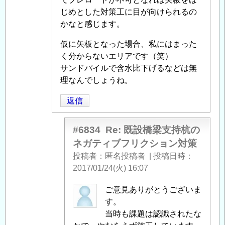
の
じめとした対策工に目が向けられるの
ネ
かなと感じます。
ガ
仮に矢板となった場合、私にはまった
テ
く分からないエリアです（笑）
ィ
サンドパイルで含水比下げるなどは無
ブ
理なんでしょうね。
フ
リ
返信
ク
シ
#6834
Re: 既設橋梁支持杭の
ョ
ネガティブフリクション対策
ン
投稿者
匿名投稿者
|
投稿日時
対
2017/01/24(火) 16:07
策
」
へ
匿
ご意見ありがとうございま
の
名
す。
返
投
当時も課題は認識されたな
信