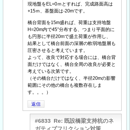
ネ
現地盤をEL=0ｍとすれば、完成路面高は
稿
ガ
+15ｍ、基盤面は-20mです。
者
テ
に
ィ
橋台背面を15m盛れば、荷重は支持地盤
よ
ブ
H=20m内で45°分布する、つまり平面的に
る
フ
も円形に半径20mで盛土荷重が作用し、
「
Re:
リ
結果として橋台前面の深層の軟弱地盤層も
既
ク
圧密させると考えています。
設
シ
よって、改良で対応する場合には、橋台背
橋
ョ
面だけではなく、橋台全周の改良が必要と
梁
ン
考えている次第です。
支
対
（その橋台だけではなく、半径20mの影響
持
策
」
範囲にその他の橋台も複数存在しま
杭
へ
す。。。）
の
の
ネ
返信
返
ガ
信
テ
#6833
Re: 既設橋梁支持杭のネ
ィ
ガティブフリクション対策