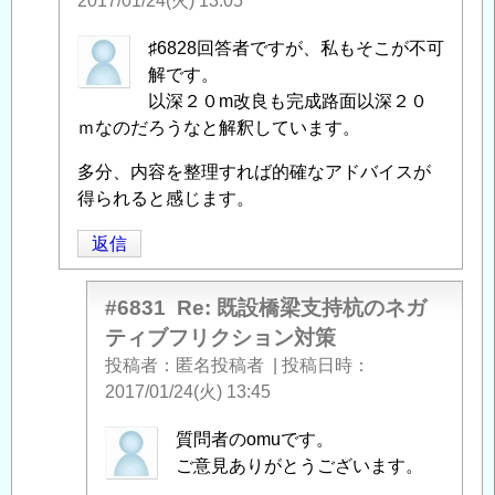
2017/01/24(火) 13:05
匿
♯6828回答者ですが、私もそこが不可
名
解です。
投
以深２０m改良も完成路面以深２０
稿
ｍなのだろうなと解釈しています。
者
多分、内容を整理すれば的確なアドバイスが
に
得られると感じます。
よ
る
返信
「
Re:
既
#6831
Re: 既設橋梁支持杭のネガ
設
ティブフリクション対策
橋
投稿者
匿名投稿者
|
投稿日時
梁
2017/01/24(火) 13:45
支
持
匿
質問者のomuです。
杭
名
ご意見ありがとうございます。
の
投