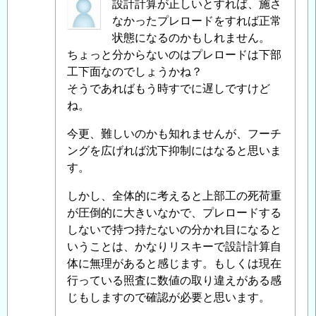
の
匿
設計計算が正しいとすれば、施さ
ネ
名
なかったプレロードをすれば正常
ガ
投
状態になるのかもしれません。
テ
稿
ちょっと分からないのはプレロードは下部
ィ
者
工下面なのでしょうかね？
ブ
に
そうであればもう時すでに遅しですけど
フ
よ
ね。
リ
る
今更、難しいのかも知れませんが、フーチ
ク
「
Re:
ングを広げれば沈下抑制にはなると思いま
シ
既
す。
ョ
設
ン
橋
しかし、全体的に考えると上部工の死荷重
対
梁
が圧倒的に大きいなかで、プレロードする
策
」
支
しないで持つ持たないの分かれ目になると
へ
持
いうことは、かなりリスキーで設計計算自
の
杭
体に無理があると感じます。もしくは現在
返
の
行っている照査に数値の取り違えがある感
信
ネ
じもしますので確認が必要と思います。
ガ