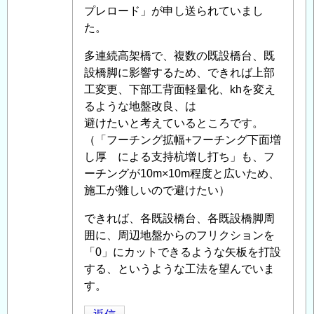
テ
プレロード」が申し送られていまし
ィ
た。
ブ
フ
多連続高架橋で、複数の既設橋台、既
リ
設橋脚に影響するため、できれば上部
ク
工変更、下部工背面軽量化、khを変え
シ
るような地盤改良、は
ョ
避けたいと考えているところです。
ン
（「フーチング拡幅+フーチング下面増
対
し厚 による支持杭増し打ち」も、フ
策
ーチングが10m×10m程度と広いため、
」
へ
施工が難しいので避けたい）
の
できれば、各既設橋台、各既設橋脚周
返
囲に、周辺地盤からのフリクションを
信
「0」にカットできるような矢板を打設
する、というような工法を望んでいま
す。