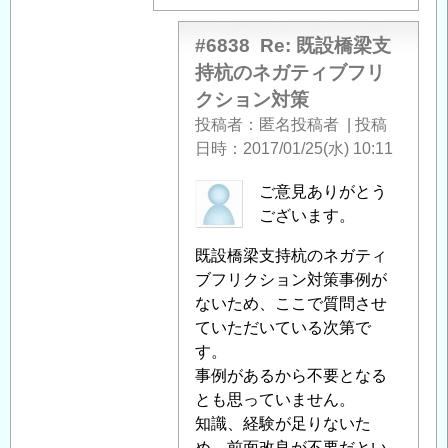
橋
梁
#6838
Re: 既設橋梁支
支
持杭のネガティブフリ
持
クション対策
杭
の
投稿者
匿名投稿者
|
投稿
ネ
日時
2017/01/25(水) 10:11
ガ
匿
ご意見ありがとう
テ
名
ございます。
ィ
投
ブ
既設橋梁支持杭のネガティ
稿
フ
ブフリクション対策事例が
者
リ
ないため、ここで質問させ
に
ク
ていただいている次第で
よ
シ
す。
る
ョ
事例があるから不要となる
「
Re:
ン
とも思っていません。
既
対
知識、経験が足りないた
設
策
」
め、前面改良が不要だとい