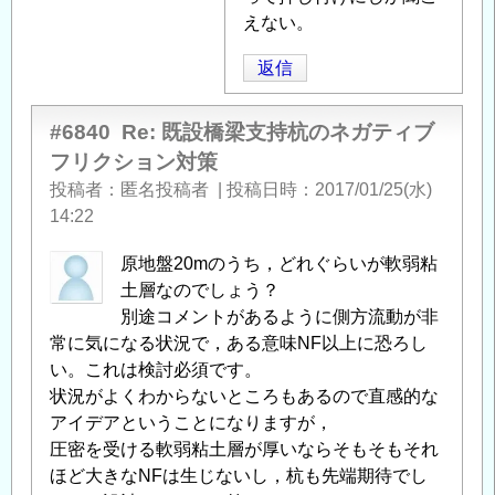
テ
えない。
ィ
ブ
返信
フ
リ
#6840
Re: 既設橋梁支持杭のネガティブ
ク
フリクション対策
シ
投稿者
匿名投稿者
|
投稿日時
2017/01/25(水)
ョ
14:22
ン
対
原地盤20mのうち，どれぐらいが軟弱粘
策
」
土層なのでしょう？
へ
別途コメントがあるように側方流動が非
の
常に気になる状況で，ある意味NF以上に恐ろし
返
い。これは検討必須です。
信
状況がよくわからないところもあるので直感的な
アイデアということになりますが，
圧密を受ける軟弱粘土層が厚いならそもそもそれ
ほど大きなNFは生じないし，杭も先端期待でし