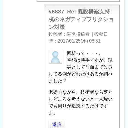
ィ
ブ
#6837
Re: 既設橋梁支持
フ
杭のネガティブフリクショ
リ
ン対策
ク
投稿者
匿名投稿者
|
投稿日
シ
時
2017/01/25(水) 08:51
ョ
ン
匿
回析って・・・。
対
名
空想は勝手ですが、現
策
」
投
実として前面まで改良
へ
稿
してる例がどれだけあるか調べ
の
者
ました？
返
に
老婆心ながら、技術者なら落と
信
よ
しどころを考えないと一人騒い
る
でも周りが迷惑するだけです
「
Re:
よ。
既
設
返信