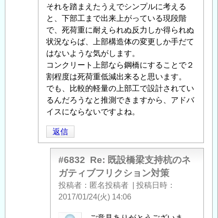
テ
それを踏まえたうえでシンプルに考える
ィ
と、下部工まで出来上がっている現段階
ブ
で、死荷重に耐えられぬ反力しか得られぬ
フ
状況ならば、上部構造体の変更しか手だて
リ
はないような気がします。
ク
コンクリート上部なら鋼橋にすることで２
シ
割程度は死荷重低減出来ると思います。
ョ
でも、比較的軽量の上部工で設計されてい
ン
るんだろうなと推測できますから、アドバ
対
イスにならないですよね。
策
」
返信
へ
の
返
#6832
Re: 既設橋梁支持杭のネ
信
ガティブフリクション対策
投稿者
匿名投稿者
|
投稿日時
2017/01/24(火) 14:06
匿
ご意見ありがとうございま