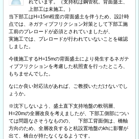
れています。（支持杭は鋼管杭。背面盛土、
上部工は未施工。）
当下部工はH=15m程度の背面盛土を伴うため、設計時
点では、ネガティブフリクション対策として下部工施
工前のプレロードが必須とされていましたが、
実施工では、プレロードが行われていないことを確認
しました。
今後施工するH=15mの背面盛土により発生するネガテ
ィブフリクションを考慮した杭照査を行ったところ、
もちませんでした。
なにか良い対応法があれば、ご教授いただけないでし
ょうか。
※沈下しないよう、盛土直下支持地盤の軟弱層、
H=20mの全層改良を考えましたが、下部工側部につい
ては問題なさそうなものの、 下部工背面側は、橋軸
方向のため、全層改良すると杭設置地盤のkhに影響が
出て、橋台が持たなくなるようです。