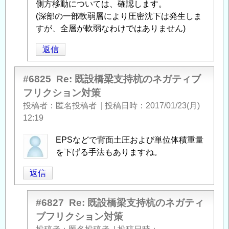
側方移動については、確認します。
「
Re:
(深部の一部軟弱層により圧密沈下は発生しま
既
すが、全層が軟弱なわけではありません)
設
橋
返信
梁
支
#6825
Re: 既設橋梁支持杭のネガティブ
持
フリクション対策
杭
投稿者
匿名投稿者
|
投稿日時
2017/01/23(月)
の
12:19
ネ
ガ
EPSなどで背面土圧および単位体積重量
テ
を下げる手法もありますね。
ィ
ブ
返信
フ
リ
#6827
Re: 既設橋梁支持杭のネガティ
ク
ブフリクション対策
シ
ョ