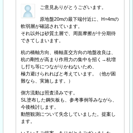
匿
ご意見ありがとうございます。
名
原地盤20mの最下端付近に、H=4mの
投
軟弱層が確認されています。
稿
それ以外は砂質土層で、周面摩擦が十分期待
者
できてしまいます。
に
よ
杭の橋軸方向、橋軸直交方向の地盤改良は、
る
杭の剛性が高まり作用力の集中を招く→杭増
「
Re:
し打ち等につながりかねないため、
既
極力避けられればと考えています。（他が困
設
難なら、実施します。）
橋
梁
側方流動は照査済みです。
支
SL塗布した鋼矢板も、参考事例等みながら、
持
今後検討します。
杭
動態観測について失念していました。提案し
の
ます。
ネ