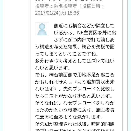
ブ
投稿者
匿名投稿者
|
投稿日時
フ
2017/01/24(火) 15:36
リ
ク
匿
側近にも橋台などが隣立して
シ
名
いるから、NF主要因を外に出
ョ
投
さずにかつ内部で打ち消しあ
ン
稿
う構造を考えた結果、橋台を矢板で囲
対
者
ってしまうということですね。
策
」
に
多分行きつく考えとしてはズレてはい
へ
よ
ないと思います。
の
る
でも、橋台前面側で用地不足が起こる
返
「
かもしれませんし（もう追加買収出来
Re:
信
既
ないはず）、先のプレロードと比較し
設
たらコストがかなり掛ると思います。
橋
そうなれば、なぜプレロードをしなか
梁
ったのかという根源に戻り、施工者責
支
任云々に至るような気がします。
持
その辺が整理された以後、時間的問題
杭
でプレロードが不可となれば矢板をは