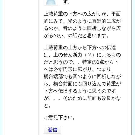
名
す。
杭
投
の
上載荷重の下方への広がりが、平面
稿
ネ
的にみて、光のように直進的に広が
者
ガ
るのか、音のように回析しながら広
に
テ
がるのか、の話だと思います。
よ
ィ
る
ブ
上載荷重の上方から下方への伝達
「
Re:
フ
は、土のせん断力（？）によるもの
既
リ
だと思うので、、特定の1点から下
設
ク
へは必ず円形に広がり、つまり
橋
シ
橋台端部でも音のように回析しなが
梁
ョ
ら、橋台前面にも回り込んで荷重が
支
ン
下方へ伝播するように思うのです
持
対
が。。。そのために前面も改良かな
杭
策
」
と。
の
へ
ネ
ご意見下さい。
の
ガ
返
返信
テ
信