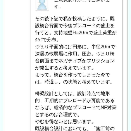
名
す。
投
その後下記で私が投稿したように、既
稿
設橋台背面で今後プレロードの盛土を
者
行うと、支持地盤H=20ｍで盛土荷重が
に
45°で分布、
よ
つまり平面的には円形に、半径20ｍで
る
深層の軟弱層に作用、圧密、つまり橋
「
Re:
台前面までネガティブがフリクション
既
が発生すると考えています。
設
よって、橋台を作ってしまった今で
橋
は、時遅し、の状態と考えています。
梁
支
橋梁設計としては、設計時点で地形
持
的、工期的にプレロードが可能である
杭
ならば、経済的なプレロードでNF対策
の
とするのは合理的で、
ネ
やむを得ないとは思います。
ガ
既設橋台設計においても、「施工前の