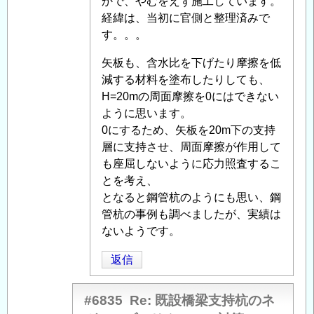
稿
かで、やむをえず施工しています。
者
経緯は、当初に官側と整理済みで
に
す。。。
よ
矢板も、含水比を下げたり摩擦を低
る
減する材料を塗布したりしても、
「
Re:
H=20mの周面摩擦を0にはできない
既
ように思います。
設
0にするため、矢板を20m下の支持
橋
層に支持させ、周面摩擦が作用して
梁
も座屈しないように応力照査するこ
支
とを考え、
持
となると鋼管杭のようにも思い、鋼
杭
管杭の事例も調べましたが、実績は
の
ないようです。
ネ
ガ
返信
テ
ィ
#6835
Re: 既設橋梁支持杭のネ
ブ