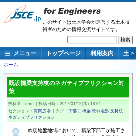
メ
イ
ン
このサイトは土木学会が運営する土木技
コ
術者のための情報交流サイトです。
ン
検
テ
索
ン
メインナビゲーション
メニュー
トップページ
利用案内
土木
>
ツ
に
パ
ホーム
移
ン
動
く
既設橋梁支持杭のネガティブフリクション対
ず
策
投稿者
omu
|
投稿日時
2017/01/19(木) 18:51
セクション
質問広場
|
タグ
下部工
橋梁
軟弱地盤
支持杭
ネガティブフリクション
軟弱地盤地域において、橋梁下部工が施工さ