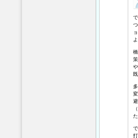
名
ィ
へ
投
ブ
の
で
稿
フ
返
つ
者
リ
信
ョ
に
ク
よ
よ
シ
る
ョ
橋
「
ン
策
既
対
や
設
策
」
既
橋
へ
梁
多
の
支
変
返
持
避
信
杭
（
の
た
ネ
で
ガ
打