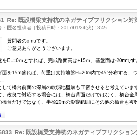
31
Re: 既設橋梁支持杭のネガティブフリクション対
者
匿名投稿者
|
投稿日時
2017/01/24(火) 13:45
質問者のomuです。
ご意見ありがとうございます。
盤をEL=0ｍとすれば、完成路面高は+15ｍ、基盤面は-20mです
背面を15m盛れば、荷重は支持地盤H=20m内で45°分布する
し、
として橋台前面の深層の軟弱地盤層も圧密させると考えていま
て、改良で対応する場合には、橋台背面だけではなく、橋台全
の橋台だけではなく、半径20mの影響範囲にその他の橋台も複
信
6833
Re: 既設橋梁支持杭のネガティブフリクショ