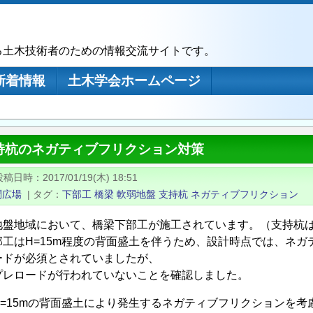
る土木技術者のための情報交流サイトです。
新着情報
土木学会ホームページ
持杭のネガティブフリクション対策
投稿日時
2017/01/19(木) 18:51
問広場
|
タグ
下部工
橋梁
軟弱地盤
支持杭
ネガティブフリクション
地盤地域において、橋梁下部工が施工されています。（支持杭
部工はH=15m程度の背面盛土を伴うため、設計時点では、ネ
ードが必須とされていましたが、
プレロードが行われていないことを確認しました。
H=15mの背面盛土により発生するネガティブフリクションを