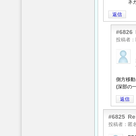
ネ
返信
#6826
投稿者
匿
名
投
稿
側方移動
者
(深部の
に
よ
返信
る
「
Re:
#6825
R
既
投稿者
匿
設
橋