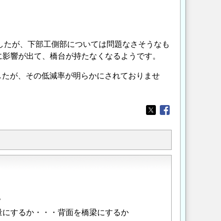
ましたが、下部工側部については問題なさそうなも
に影響が出て、橋台が持たなくなるようです。
したが、その低減率が明らかにされておりませ
Opens in a new wi
Opens in a new
？
量にするか・・・背面を橋梁にするか