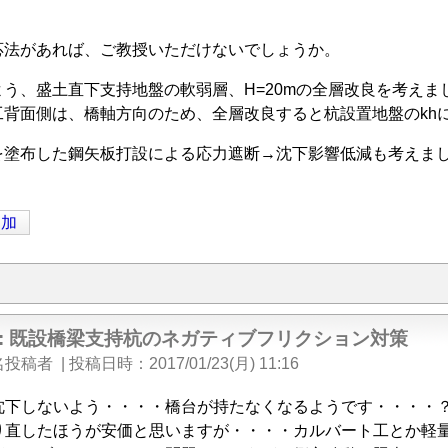
応法があれば、ご教授いただけないでしょうか。
よう、盛土直下支持地盤の軟弱層、H=20mの全層改良を考え
工背面側は、橋軸方向のため、全層改良すると杭設置地盤のkh
を塗布した鋼矢板打設による応力遮断→沈下影響低減も考えま
追加
e: 既設橋梁支持杭のネガティブフリクション対策
名投稿者
|
投稿日時
2017/01/23(月) 11:16
沈下しないよう・・・・橋台が持たなくなるようです・・・・
り直したほうが安価と思いますが・・・・カルバート工とか軽