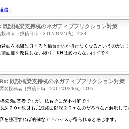
返信
e: 既設橋梁支持杭のネガティブフリクション対策
名投稿者
|
投稿日時
2017/01/24(火) 12:28
台背面を地盤改良すると橋台or杭が持たなくなるというのがよ
の前面側を改良しない限り、KHは変わらないはずです。
」
Re: 既設橋梁支持杭のネガティブフリクション対策
匿名投稿者
|
投稿日時
2017/01/24(火) 13:05
♯6828回答者ですが、私もそこが不可解です。
以深２０m改良も完成路面以深２０ｍなのだろうなと解釈して
容を整理すれば的確なアドバイスが得られると感じます。