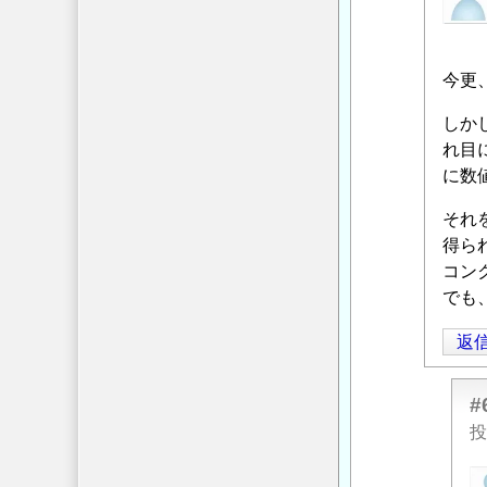
名
橋
の
投
梁
返
稿
支
信
今更
者
持
に
杭
しか
よ
の
れ目
る
ネ
に数
「
Re:
ガ
既
それ
テ
設
得ら
ィ
橋
コン
ブ
梁
でも
フ
支
リ
返
持
ク
杭
シ
の
ョ
#
ネ
ン
投
ガ
対
匿
テ
策
」