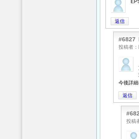
E
梁
支
持
返信
杭
の
#6827
ネ
投稿者
ガ
テ
匿
ィ
名
ブ
投
フ
稿
今後詳細
リ
者
ク
返信
に
シ
よ
ョ
る
#68
ン
「
Re:
投稿
対
既
策
」
匿
設
へ