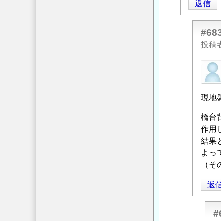
返信
に
よ
#68
る
投稿
「
Re:
既
匿
設
名
橋
投
梁
現地
稿
支
者
橋台
持
に
作用
杭
よ
結果
の
る
よっ
ネ
「
Re:
（そ
ガ
既
テ
設
返
ィ
橋
ブ
梁
フ
#
支