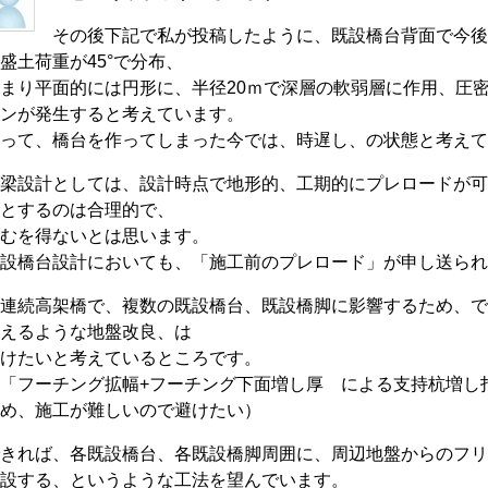
その後下記で私が投稿したように、既設橋台背面で今後
盛土荷重が45°で分布、
まり平面的には円形に、半径20ｍで深層の軟弱層に作用、圧
ンが発生すると考えています。
って、橋台を作ってしまった今では、時遅し、の状態と考えて
梁設計としては、設計時点で地形的、工期的にプレロードが可
Re:
とするのは合理的で、
むを得ないとは思います。
設橋台設計においても、「施工前のプレロード」が申し送られ
連続高架橋で、複数の既設橋台、既設橋脚に影響するため、で
えるような地盤改良、は
けたいと考えているところです。
「フーチング拡幅+フーチング下面増し厚 による支持杭増し打
め、施工が難しいので避けたい）
きれば、各既設橋台、各既設橋脚周囲に、周辺地盤からのフリ
設する、というような工法を望んでいます。