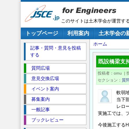
メ
イ
ン
このサイトは土木学会が運営す
コ
ン
メインナビゲーション
トップページ
利用案内
土木学会の
テ
パ
ホーム
ン
記事・質問・意見を投稿
ツ
ン
する
に
く
既設橋梁支
移
セ
ず
質問広場
動
投稿者
omu
|
ク
意見交換広場
セクション
質
シ
イベント案内
ョ
軟弱
ン
募集案内
当下
レロ
一般記事
実施工では、
ブックレビュー
今後施工する