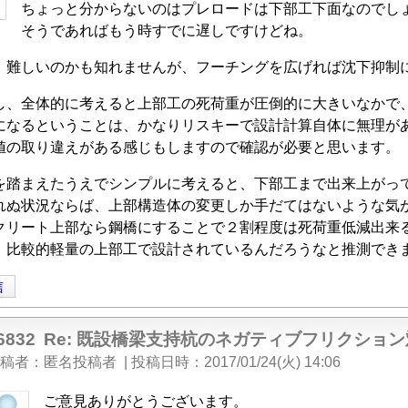
ちょっと分からないのはプレロードは下部工下面なのでし
そうであればもう時すでに遅しですけどね。
、難しいのかも知れませんが、フーチングを広げれば沈下抑制
し、全体的に考えると上部工の死荷重が圧倒的に大きいなかで
になるということは、かなりリスキーで設計計算自体に無理が
値の取り違えがある感じもしますので確認が必要と思います。
を踏まえたうえでシンプルに考えると、下部工まで出来上がっ
れぬ状況ならば、上部構造体の変更しか手だてはないような気
クリート上部なら鋼橋にすることで２割程度は死荷重低減出来
、比較的軽量の上部工で設計されているんだろうなと推測でき
信
6832
Re: 既設橋梁支持杭のネガティブフリクショ
稿者
匿名投稿者
|
投稿日時
2017/01/24(火) 14:06
ご意見ありがとうございます。