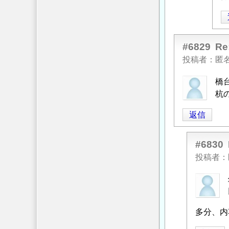
テ
ィ
ブ
フ
#6829
R
リ
投稿者
匿
ク
シ
橋
ョ
杭
ン
対
返信
策
へ
#6830
の
投稿者
返
信
匿
名
投
多分、内
稿
者