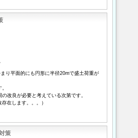
策
。
、つまり平面的にも円形に半径20mで盛土荷重が
す。
周の改良が必要と考えている次第です。
数存在します。。。）
ン対策