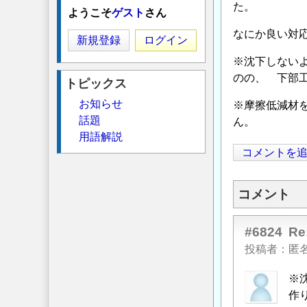
た。
ようこそ
ゲスト
さん
なにか良い対
新規登録
ログイン
※沈下しない
のの、 下部
トピックス
お知らせ
※摩擦低減材
話題
ん。
用語解説
コメントを
コメント
#6824
R
投稿者
匿
※
作