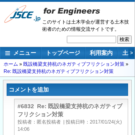
メ
イ
ン
このサイトは土木学会が運営する土木技
コ
術者のための情報交流サイトです。
ン
検
テ
索
ン
メインナビゲーション
メニュー
トップページ
利用案内
土木
>
ツ
に
パ
ホーム
既設橋梁支持杭のネガティブフリクション対策
移
Re: 既設橋梁支持杭のネガティブフリクション対策
ン
動
く
ず
コメントを追加
#6832
Re: 既設橋梁支持杭のネガティブ
フリクション対策
投稿者
匿名投稿者
|
投稿日時
2017/01/24(火)
14:06