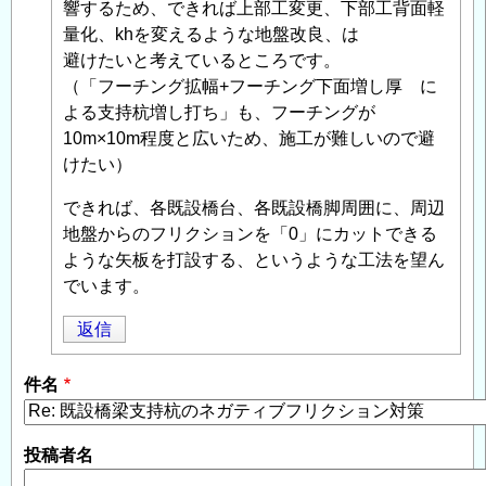
ガ
響するため、できれば上部工変更、下部工背面軽
テ
量化、khを変えるような地盤改良、は
ィ
避けたいと考えているところです。
ブ
（「フーチング拡幅+フーチング下面増し厚 に
フ
よる支持杭増し打ち」も、フーチングが
リ
10m×10m程度と広いため、施工が難しいので避
ク
けたい）
シ
できれば、各既設橋台、各既設橋脚周囲に、周辺
ョ
地盤からのフリクションを「0」にカットできる
ン
ような矢板を打設する、というような工法を望ん
対
でいます。
策
」
へ
返信
の
返
件名
信
投稿者名