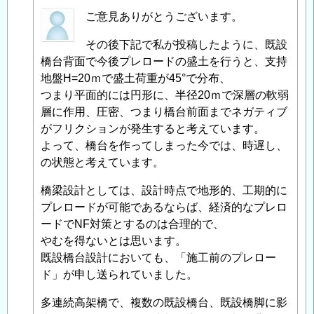
匿
ご意見ありがとうございます。
名
その後下記で私が投稿したように、既設
投
橋台背面で今後プレロードの盛土を行うと、支持
稿
地盤H=20ｍで盛土荷重が45°で分布、
者
つまり平面的には円形に、半径20ｍで深層の軟弱
に
層に作用、圧密、つまり橋台前面までネガティブ
よ
がフリクションが発生すると考えています。
る
よって、橋台を作ってしまった今では、時遅し、
「
Re:
の状態と考えています。
既
設
橋梁設計としては、設計時点で地形的、工期的に
橋
プレロードが可能であるならば、経済的なプレロ
梁
ードでNF対策とするのは合理的で、
支
やむを得ないとは思います。
持
既設橋台設計においても、「施工前のプレロー
杭
ド」が申し送られていました。
の
ネ
多連続高架橋で、複数の既設橋台、既設橋脚に影